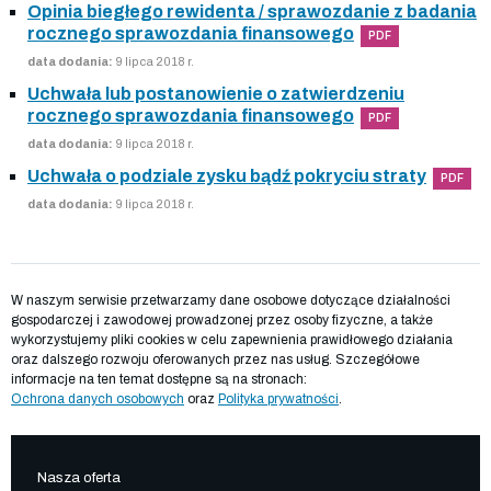
Opinia biegłego rewidenta / sprawozdanie z badania
rocznego sprawozdania finansowego
PDF
data dodania:
9 lipca 2018 r.
Uchwała lub postanowienie o zatwierdzeniu
rocznego sprawozdania finansowego
PDF
data dodania:
9 lipca 2018 r.
Uchwała o podziale zysku bądź pokryciu straty
PDF
data dodania:
9 lipca 2018 r.
W naszym serwisie przetwarzamy dane osobowe dotyczące działalności
gospodarczej i zawodowej prowadzonej przez osoby fizyczne, a także
wykorzystujemy pliki cookies w celu zapewnienia prawidłowego działania
oraz dalszego rozwoju oferowanych przez nas usług. Szczegółowe
informacje na ten temat dostępne są na stronach:
Ochrona danych osobowych
oraz
Polityka prywatności
.
Nasza oferta