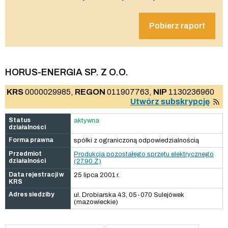
Pobierz raport
HORUS-ENERGIA SP. Z O.O.
KRS
0000029985,
REGON
011907763,
NIP
1130236960
Utwórz subskrypcję
Status
aktywna
działalności
Forma prawna
spółki z ograniczoną odpowiedzialnością
Przedmiot
Produkcja pozostałego sprzętu elektrycznego
działalności
(27.90.Z)
Data rejestracji w
25 lipca 2001 r.
KRS
Adres siedziby
ul. Drobiarska 43, 05-070 Sulejówek
(mazowieckie)