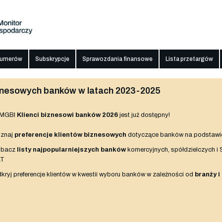
numerów
Subskrypcje
Sprawozdania finansowe
Lista przetargów
biznesowych banków w latach 2023-2025
 MGBI
Klienci biznesowi banków 2026
jest już dostępny!
znaj
preferencje klientów biznesowych
dotyczące banków na podstawi
obacz
listy najpopularniejszych banków
komercyjnych, spółdzielczych i
AT
kryj preferencje klientów w kwestii wyboru banków w zależności od
branży i