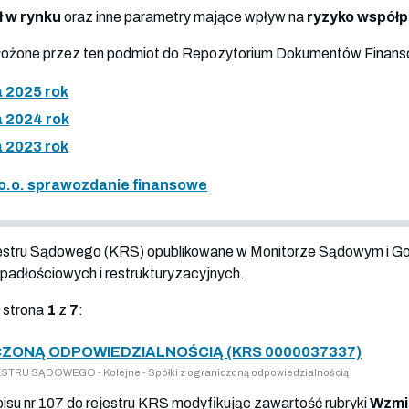
ł w rynku
oraz inne parametry mające wpływ na
ryzyko współ
złożone przez ten podmiot do Repozytorium Dokumentów Finan
 2025 rok
 2024 rok
 2023 rok
 o.o. sprawozdanie finansowe
jestru Sądowego (KRS) opublikowane w Monitorze Sądowym i G
adłościowych i restrukturyzacyjnych.
 strona
1
z
7
:
ZONĄ ODPOWIEDZIALNOŚCIĄ (KRS 0000037337)
TRU SĄDOWEGO - Kolejne - Spółki z ograniczoną odpowiedzialnością
pisu nr 107 do rejestru KRS modyfikując zawartość rubryki
Wzmi