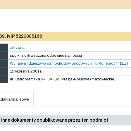
09,
NIP
5220005166
aktywna
spółki z ograniczoną odpowiedzialnością
Wynajem i dzierżawa samochodów osobowych i furgonetek (77.11.Z)
11 września 2001 r.
ul. Ostrobramska 34, 04-193 Praga-Południe (mazowieckie)
dania finansowe
 inne dokumenty opublikowane przez ten podmiot