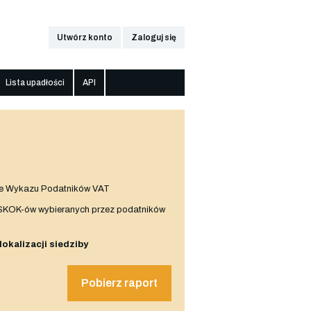
Utwórz konto
Zaloguj się
Lista upadłości
API
e Wykazu Podatników VAT
 SKOK-ów wybieranych przez podatników
 lokalizacji siedziby
Pobierz raport