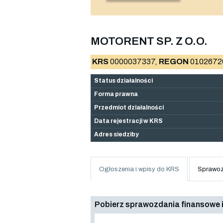
MOTORENT SP. Z O.O.
KRS
0000037337,
REGON
0102672
Status działalności
Forma prawna
Przedmiot działalności
Data rejestracji w KRS
Adres siedziby
Ogłoszenia i wpisy do KRS
Sprawoz
Pobierz sprawozdania finansowe i