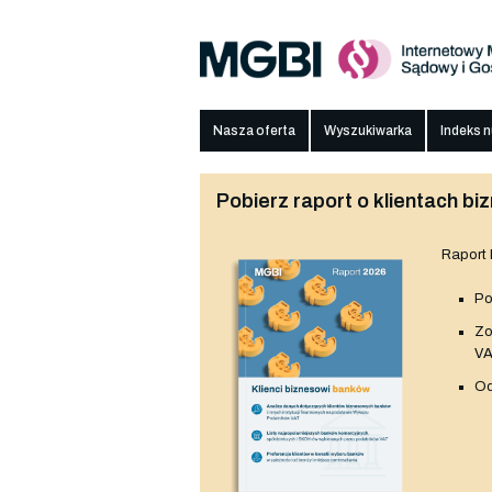
Nasza oferta
Wyszukiwarka
Indeks 
Pobierz raport o klientach 
Raport
Po
Z
V
Od