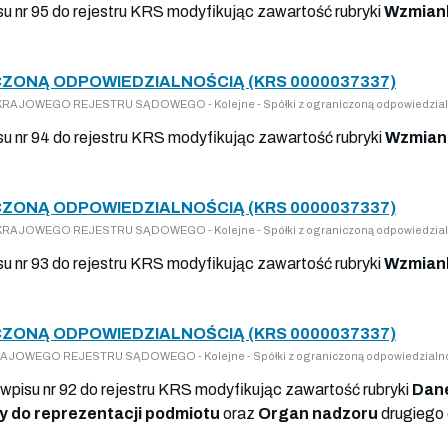
su nr 95 do rejestru KRS modyfikując zawartość rubryki
Wzmiank
ZONĄ ODPOWIEDZIALNOŚCIĄ (KRS 0000037337)
DO KRAJOWEGO REJESTRU SĄDOWEGO - Kolejne - Spółki z ograniczoną odpowiedzial
isu nr 94 do rejestru KRS modyfikując zawartość rubryki
Wzmiank
ZONĄ ODPOWIEDZIALNOŚCIĄ (KRS 0000037337)
DO KRAJOWEGO REJESTRU SĄDOWEGO - Kolejne - Spółki z ograniczoną odpowiedzial
su nr 93 do rejestru KRS modyfikując zawartość rubryki
Wzmiank
ZONĄ ODPOWIEDZIALNOŚCIĄ (KRS 0000037337)
 KRAJOWEGO REJESTRU SĄDOWEGO - Kolejne - Spółki z ograniczoną odpowiedzialn
wpisu nr 92 do rejestru KRS modyfikując zawartość rubryki
Dan
 do reprezentacji podmiotu
oraz
Organ nadzoru
drugiego 