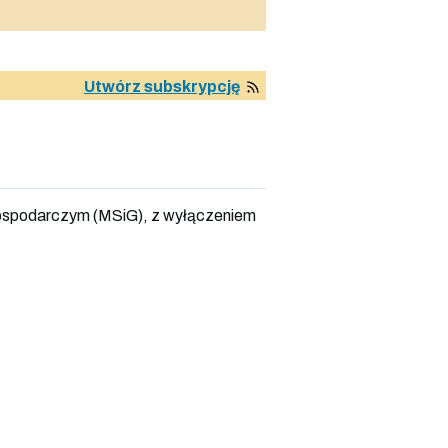
Utwórz subskrypcję
ospodarczym (MSiG), z wyłączeniem