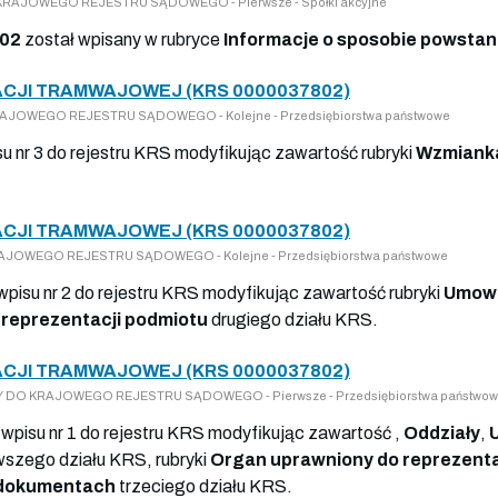
 DO KRAJOWEGO REJESTRU SĄDOWEGO - Pierwsze - Spółki akcyjne
02
został wpisany w rubryce
Informacje o sposobie powstani
CJI TRAMWAJOWEJ (KRS 0000037802)
O KRAJOWEGO REJESTRU SĄDOWEGO - Kolejne - Przedsiębiorstwa państwowe
su nr 3 do rejestru KRS modyfikując zawartość rubryki
Wzmianka
CJI TRAMWAJOWEJ (KRS 0000037802)
 KRAJOWEGO REJESTRU SĄDOWEGO - Kolejne - Przedsiębiorstwa państwowe
 wpisu nr 2 do rejestru KRS modyfikując zawartość rubryki
Umowa
reprezentacji podmiotu
drugiego działu KRS.
CJI TRAMWAJOWEJ (KRS 0000037802)
WPISY DO KRAJOWEGO REJESTRU SĄDOWEGO - Pierwsze - Przedsiębiorstwa państwo
 wpisu nr 1 do rejestru KRS modyfikując zawartość ,
Oddziały
,
wszego działu KRS, rubryki
Organ uprawniony do reprezenta
 dokumentach
trzeciego działu KRS.