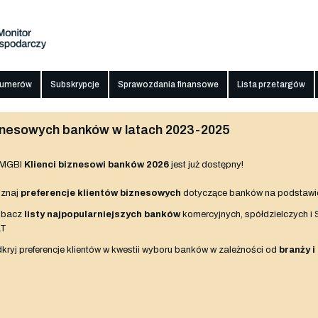
numerów
Subskrypcje
Sprawozdania finansowe
Lista przetargów
biznesowych banków w latach 2023-2025
 MGBI
Klienci biznesowi banków 2026
jest już dostępny!
znaj
preferencje klientów biznesowych
dotyczące banków na podstawi
obacz
listy najpopularniejszych banków
komercyjnych, spółdzielczych i
AT
kryj preferencje klientów w kwestii wyboru banków w zależności od
branży i