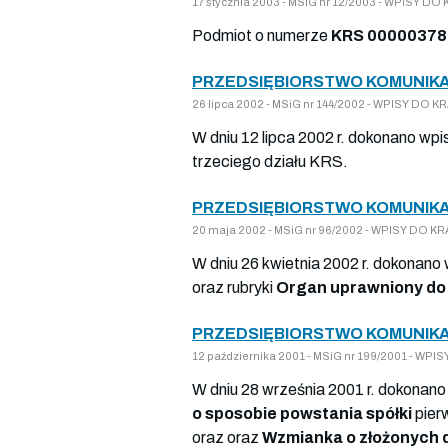
17 stycznia 2003 - MSiG nr 12/2003 - WPISY
Podmiot o numerze
KRS 00000378
PRZEDSIĘBIORSTWO KOMUNIKA
26 lipca 2002 - MSiG nr 144/2002 - WPISY D
W dniu 12 lipca 2002 r. dokonano wpi
trzeciego działu KRS.
PRZEDSIĘBIORSTWO KOMUNIKA
20 maja 2002 - MSiG nr 96/2002 - WPISY DO
W dniu 26 kwietnia 2002 r. dokonano
oraz rubryki
Organ uprawniony do 
PRZEDSIĘBIORSTWO KOMUNIKA
12 października 2001 - MSiG nr 199/2001 - 
W dniu 28 września 2001 r. dokonano
o sposobie powstania spółki
pier
oraz oraz
Wzmianka o złożonych