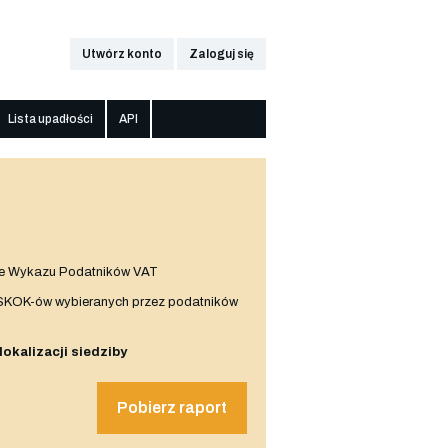
Utwórz konto
Zaloguj się
Lista upadłości
API
e Wykazu Podatników VAT
 SKOK-ów wybieranych przez podatników
 lokalizacji siedziby
Pobierz raport