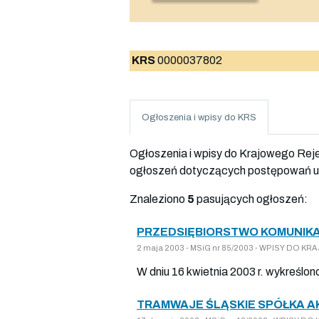
KRS
0000037802
Ogłoszenia i wpisy do KRS
Ogłoszenia i wpisy do Krajowego Re
ogłoszeń dotyczących postępowań up
Znaleziono
5
pasujących ogłoszeń:
PRZEDSIĘBIORSTWO KOMUNIKA
2 maja 2003 - MSiG nr 85/2003 - WPISY DO K
W dniu 16 kwietnia 2003 r. wykreślon
TRAMWAJE ŚLĄSKIE SPÓŁKA AK