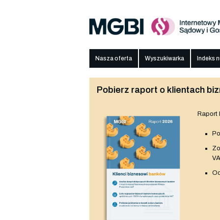
Nasza oferta
Wyszukiwarka
Indeks 
Pobierz raport o klientach 
Raport
Po
Z
V
Od