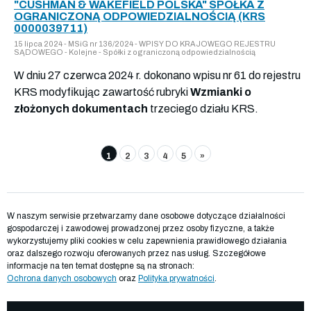
"CUSHMAN & WAKEFIELD POLSKA" SPÓŁKA Z
OGRANICZONĄ ODPOWIEDZIALNOŚCIĄ (KRS
0000039711)
15 lipca 2024 - MSiG nr 136/2024 - WPISY DO KRAJOWEGO REJESTRU
SĄDOWEGO - Kolejne - Spółki z ograniczoną odpowiedzialnością
W dniu 27 czerwca 2024 r. dokonano wpisu nr 61 do rejestru
KRS modyfikując zawartość rubryki
Wzmianki o
złożonych dokumentach
trzeciego działu KRS.
1
2
3
4
5
»
W naszym serwisie przetwarzamy dane osobowe dotyczące działalności
gospodarczej i zawodowej prowadzonej przez osoby fizyczne, a także
wykorzystujemy pliki cookies w celu zapewnienia prawidłowego działania
oraz dalszego rozwoju oferowanych przez nas usług. Szczegółowe
informacje na ten temat dostępne są na stronach:
Ochrona danych osobowych
oraz
Polityka prywatności
.