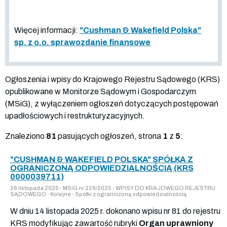
Więcej informacji:
"Cushman & Wakefield Polska"
sp. z o.o. sprawozdanie finansowe
Ogłoszenia i wpisy do Krajowego Rejestru Sądowego (KRS)
opublikowane w Monitorze Sądowym i Gospodarczym
(MSiG), z wyłączeniem ogłoszeń dotyczących postępowań
upadłościowych i restrukturyzacyjnych.
Znaleziono
81
pasujących ogłoszeń, strona
1
z
5
:
"CUSHMAN & WAKEFIELD POLSKA" SPÓŁKA Z
OGRANICZONĄ ODPOWIEDZIALNOŚCIĄ (KRS
0000039711)
26 listopada 2025 - MSiG nr 229/2025 - WPISY DO KRAJOWEGO REJESTRU
SĄDOWEGO - Kolejne - Spółki z ograniczoną odpowiedzialnością
W dniu 14 listopada 2025 r. dokonano wpisu nr 81 do rejestru
KRS modyfikując zawartość rubryki
Organ uprawniony