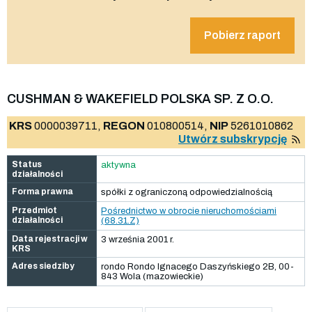
Pobierz raport
CUSHMAN & WAKEFIELD POLSKA SP. Z O.O.
KRS
0000039711,
REGON
010800514,
NIP
5261010862
Utwórz subskrypcję
Status
aktywna
działalności
Forma prawna
spółki z ograniczoną odpowiedzialnością
Przedmiot
Pośrednictwo w obrocie nieruchomościami
działalności
(68.31.Z)
Data rejestracji w
3 września 2001 r.
KRS
Adres siedziby
rondo Rondo Ignacego Daszyńskiego 2B, 00-
843 Wola (mazowieckie)