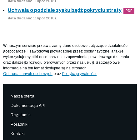
data dodania:
11 lipca 2018 r.
Uchwała o podziale zysku bądź pokryciu straty
PDF
data dodania:
11 lipca 2018 r.
W naszym serwisie przetwarzamy dane osobowe dotyczące działalności
gospodarczej i zawodowej prowadzonej przez osoby fizyczne, a także
wykorzystujemy pliki cookies w celu zapewnienia prawidłowego działania
oraz dalszego rozwoju oferowanych przez nas usług. Szczegółowe
informacje na ten temat dostępne są na stronach:
Ochrona danych osobowych
oraz
Polityka prywatności
.
Nasza oferta
Dokumentacja API
Regulamin
Poradniki
Kontakt