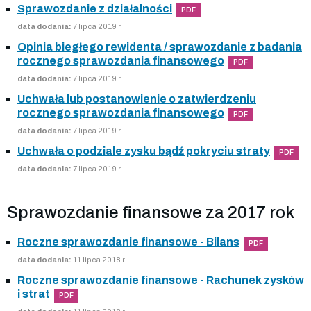
Sprawozdanie z działalności
PDF
data dodania:
7 lipca 2019 r.
Opinia biegłego rewidenta / sprawozdanie z badania
rocznego sprawozdania finansowego
PDF
data dodania:
7 lipca 2019 r.
Uchwała lub postanowienie o zatwierdzeniu
rocznego sprawozdania finansowego
PDF
data dodania:
7 lipca 2019 r.
Uchwała o podziale zysku bądź pokryciu straty
PDF
data dodania:
7 lipca 2019 r.
Sprawozdanie finansowe za 2017 rok
Roczne sprawozdanie finansowe - Bilans
PDF
data dodania:
11 lipca 2018 r.
Roczne sprawozdanie finansowe - Rachunek zysków
i strat
PDF