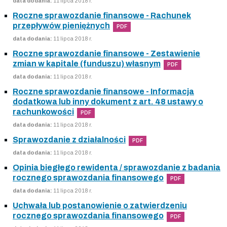
data dodania:
11 lipca 2018 r.
Roczne sprawozdanie finansowe - Rachunek
przepływów pieniężnych
PDF
data dodania:
11 lipca 2018 r.
Roczne sprawozdanie finansowe - Zestawienie
zmian w kapitale (funduszu) własnym
PDF
data dodania:
11 lipca 2018 r.
Roczne sprawozdanie finansowe - Informacja
dodatkowa lub inny dokument z art. 48 ustawy o
rachunkowości
PDF
data dodania:
11 lipca 2018 r.
Sprawozdanie z działalności
PDF
data dodania:
11 lipca 2018 r.
Opinia biegłego rewidenta / sprawozdanie z badania
rocznego sprawozdania finansowego
PDF
data dodania:
11 lipca 2018 r.
Uchwała lub postanowienie o zatwierdzeniu
rocznego sprawozdania finansowego
PDF