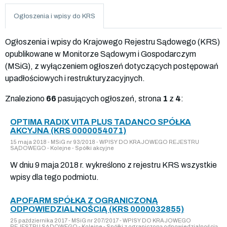
Ogłoszenia i wpisy do KRS
Ogłoszenia i wpisy do Krajowego Rejestru Sądowego (KRS)
opublikowane w Monitorze Sądowym i Gospodarczym
(MSiG), z wyłączeniem ogłoszeń dotyczących postępowań
upadłościowych i restrukturyzacyjnych.
Znaleziono
66
pasujących ogłoszeń, strona
1
z
4
:
OPTIMA RADIX VITA PLUS TADANCO SPÓŁKA
AKCYJNA (KRS 0000054071)
15 maja 2018 - MSiG nr 93/2018 - WPISY DO KRAJOWEGO REJESTRU
SĄDOWEGO - Kolejne - Spółki akcyjne
W dniu 9 maja 2018 r. wykreślono z rejestru KRS wszystkie
wpisy dla tego podmiotu.
APOFARM SPÓŁKA Z OGRANICZONĄ
ODPOWIEDZIALNOŚCIĄ (KRS 0000032855)
25 października 2017 - MSiG nr 207/2017 - WPISY DO KRAJOWEGO
REJESTRU SĄDOWEGO - Kolejne - Spółki z ograniczoną odpowiedzialnością