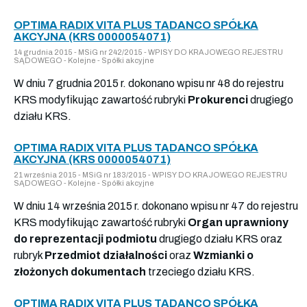
OPTIMA RADIX VITA PLUS TADANCO SPÓŁKA
AKCYJNA (KRS 0000054071)
14 grudnia 2015 - MSiG nr 242/2015 - WPISY DO KRAJOWEGO REJESTRU
SĄDOWEGO - Kolejne - Spółki akcyjne
W dniu 7 grudnia 2015 r. dokonano wpisu nr 48 do rejestru
KRS modyfikując zawartość rubryki
Prokurenci
drugiego
działu KRS.
OPTIMA RADIX VITA PLUS TADANCO SPÓŁKA
AKCYJNA (KRS 0000054071)
21 września 2015 - MSiG nr 183/2015 - WPISY DO KRAJOWEGO REJESTRU
SĄDOWEGO - Kolejne - Spółki akcyjne
W dniu 14 września 2015 r. dokonano wpisu nr 47 do rejestru
KRS modyfikując zawartość rubryki
Organ uprawniony
do reprezentacji podmiotu
drugiego działu KRS oraz
rubryk
Przedmiot działalności
oraz
Wzmianki o
złożonych dokumentach
trzeciego działu KRS.
OPTIMA RADIX VITA PLUS TADANCO SPÓŁKA