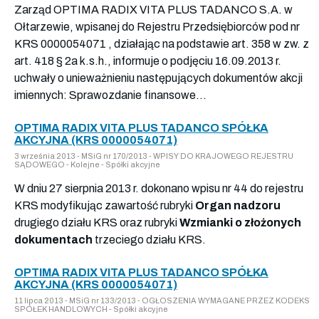
Zarząd OPTIMA RADIX VITA PLUS TADANCO S.A. w
Ołtarzewie, wpisanej do Rejestru Przedsiębiorców pod nr
KRS 0000054071 , działając na podstawie art. 358 w zw. z
art. 418 § 2a k.s.h., informuje o podjęciu 16.09.2013 r.
uchwały o unieważnieniu następujących dokumentów akcji
imiennych: Sprawozdanie finansowe...
OPTIMA RADIX VITA PLUS TADANCO SPÓŁKA
AKCYJNA (KRS 0000054071)
3 września 2013 - MSiG nr 170/2013 - WPISY DO KRAJOWEGO REJESTRU
SĄDOWEGO - Kolejne - Spółki akcyjne
W dniu 27 sierpnia 2013 r. dokonano wpisu nr 44 do rejestru
KRS modyfikując zawartość rubryki
Organ nadzoru
drugiego działu KRS oraz rubryki
Wzmianki o złożonych
dokumentach
trzeciego działu KRS.
OPTIMA RADIX VITA PLUS TADANCO SPÓŁKA
AKCYJNA (KRS 0000054071)
11 lipca 2013 - MSiG nr 133/2013 - OGŁOSZENIA WYMAGANE PRZEZ KODEKS
SPÓŁEK HANDLOWYCH - Spółki akcyjne