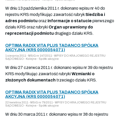
W dniu 13 października 2011 r. dokonano wpisu nr 40 do
rejestru KRS modyfikując zawartość rubryk
Siedziba i
adres podmiotu
oraz
Informacje o statucie
pierwszego
działu KRS oraz rubryki
Organ uprawniony do
reprezentacji podmiotu
drugiego działu KRS.
OPTIMA RADIX VITA PLUS TADANCO SPÓŁKA
AKCYJNA (KRS 0000054071)
1 sierpnia 2011 - MSiG nr 147/2011 - WPISY DO KRAJOWEGO REJESTRU
SĄDOWEGO - Kolejne - Spółki akcyjne
W dniu 27 czerwca 2011 r. dokonano wpisu nr 39 do rejestru
KRS modyfikując zawartość rubryki
Wzmianki o
złożonych dokumentach
trzeciego działu KRS.
OPTIMA RADIX VITA PLUS TADANCO SPÓŁKA
AKCYJNA (KRS 0000054071)
22 kwietnia 2011 - MSiG nr 79/2011 - WPISY DO KRAJOWEGO REJESTRU
SĄDOWEGO - Kolejne - Spółki akcyjne
W dniu 30 marca 2011 r. dokonano wpisu nr 38 do rejestru