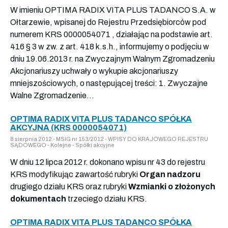
W imieniu OPTIMA RADIX VITA PLUS TADANCO S.A. w
Ołtarzewie, wpisanej do Rejestru Przedsiębiorców pod
numerem KRS 0000054071 , działając na podstawie art.
416 § 3 w zw. z art. 418 k.s.h., informujemy o podjęciu w
dniu 19.06.2013 r. na Zwyczajnym Walnym Zgromadzeniu
Akcjonariuszy uchwały o wykupie akcjonariuszy
mniejszościowych, o następującej treści: 1. Zwyczajne
Walne Zgromadzenie...
OPTIMA RADIX VITA PLUS TADANCO SPÓŁKA
AKCYJNA (KRS 0000054071)
8 sierpnia 2012 - MSiG nr 153/2012 - WPISY DO KRAJOWEGO REJESTRU
SĄDOWEGO - Kolejne - Spółki akcyjne
W dniu 12 lipca 2012 r. dokonano wpisu nr 43 do rejestru
KRS modyfikując zawartość rubryki
Organ nadzoru
drugiego działu KRS oraz rubryki
Wzmianki o złożonych
dokumentach
trzeciego działu KRS.
OPTIMA RADIX VITA PLUS TADANCO SPÓŁKA