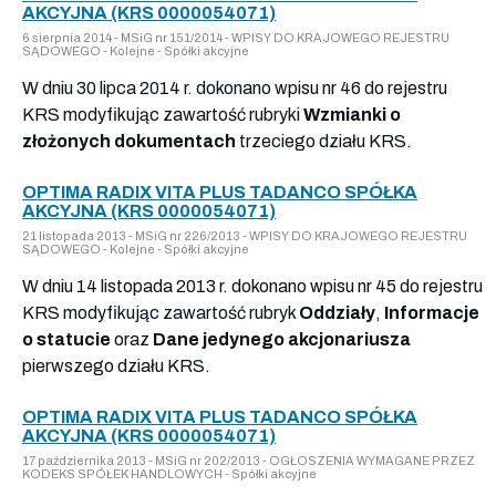
AKCYJNA (KRS 0000054071)
6 sierpnia 2014 - MSiG nr 151/2014 - WPISY DO KRAJOWEGO REJESTRU
SĄDOWEGO - Kolejne - Spółki akcyjne
W dniu 30 lipca 2014 r. dokonano wpisu nr 46 do rejestru
KRS modyfikując zawartość rubryki
Wzmianki o
złożonych dokumentach
trzeciego działu KRS.
OPTIMA RADIX VITA PLUS TADANCO SPÓŁKA
AKCYJNA (KRS 0000054071)
21 listopada 2013 - MSiG nr 226/2013 - WPISY DO KRAJOWEGO REJESTRU
SĄDOWEGO - Kolejne - Spółki akcyjne
W dniu 14 listopada 2013 r. dokonano wpisu nr 45 do rejestru
KRS modyfikując zawartość rubryk
Oddziały
,
Informacje
o statucie
oraz
Dane jedynego akcjonariusza
pierwszego działu KRS.
OPTIMA RADIX VITA PLUS TADANCO SPÓŁKA
AKCYJNA (KRS 0000054071)
17 października 2013 - MSiG nr 202/2013 - OGŁOSZENIA WYMAGANE PRZEZ
KODEKS SPÓŁEK HANDLOWYCH - Spółki akcyjne