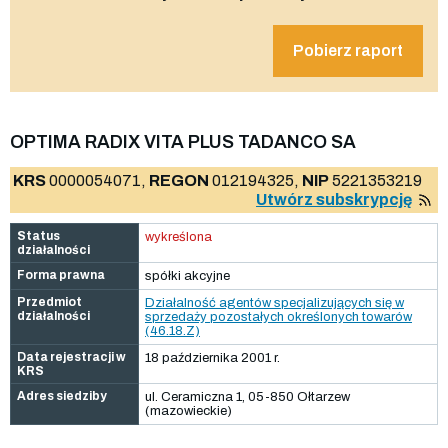
Pobierz raport
OPTIMA RADIX VITA PLUS TADANCO SA
KRS
0000054071,
REGON
012194325,
NIP
5221353219
Utwórz subskrypcję
Status
wykreślona
działalności
Forma prawna
spółki akcyjne
Przedmiot
Działalność agentów specjalizujących się w
działalności
sprzedaży pozostałych określonych towarów
(46.18.Z)
Data rejestracji w
18 października 2001 r.
KRS
Adres siedziby
ul. Ceramiczna 1, 05-850 Ołtarzew
(mazowieckie)