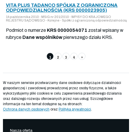
VITA PLUS TADANCO SPÓŁKA Z OGRANICZONĄ
ODPOWIEDZIALNOŚCIĄ (KRS 0000023905)
14 października 2010 - MSiG nr 201/2010 - WPISY DO KRAJOWEGO
REJESTRU SĄDOWEGO - Kolejne - Spółki z ograniczoną odpowiedzialnością
Podmiot o numerze
KRS 0000054071
został wpisany w
rubryce
Dane wspólników
pierwszego działu KRS.
1
2
3
4
»
W naszym serwisie przetwarzamy dane osobowe dotyczące działalności
gospodarczej i zawodowej prowadzonej przez osoby fizyczne, a także
wykorzystujemy pliki cookies w celu zapewnienia prawidłowego działania
oraz dalszego rozwoju oferowanych przez nas usług. Szczegółowe
informacje na ten temat dostępne są na stronach:
Ochrona danych osobowych
oraz
Polityka prywatności
.
Nasza oferta