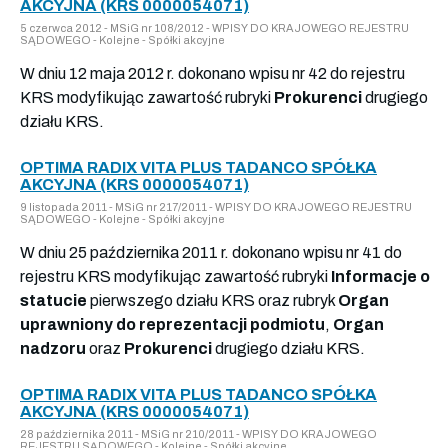
AKCYJNA (KRS 0000054071)
5 czerwca 2012 - MSiG nr 108/2012 - WPISY DO KRAJOWEGO REJESTRU
SĄDOWEGO - Kolejne - Spółki akcyjne
W dniu 12 maja 2012 r. dokonano wpisu nr 42 do rejestru
KRS modyfikując zawartość rubryki
Prokurenci
drugiego
działu KRS.
OPTIMA RADIX VITA PLUS TADANCO SPÓŁKA
AKCYJNA (KRS 0000054071)
9 listopada 2011 - MSiG nr 217/2011 - WPISY DO KRAJOWEGO REJESTRU
SĄDOWEGO - Kolejne - Spółki akcyjne
W dniu 25 października 2011 r. dokonano wpisu nr 41 do
rejestru KRS modyfikując zawartość rubryki
Informacje o
statucie
pierwszego działu KRS oraz rubryk
Organ
uprawniony do reprezentacji podmiotu
,
Organ
nadzoru
oraz
Prokurenci
drugiego działu KRS.
OPTIMA RADIX VITA PLUS TADANCO SPÓŁKA
AKCYJNA (KRS 0000054071)
28 października 2011 - MSiG nr 210/2011 - WPISY DO KRAJOWEGO
REJESTRU SĄDOWEGO - Kolejne - Spółki akcyjne