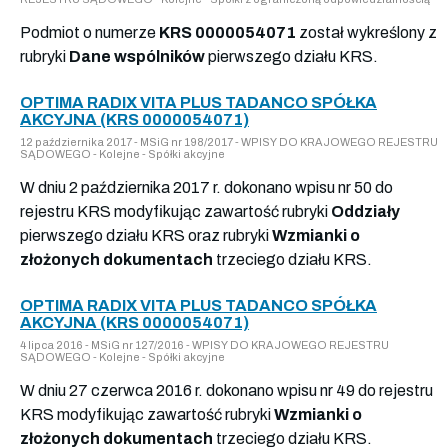
Podmiot o numerze
KRS 0000054071
został wykreślony z
rubryki
Dane wspólników
pierwszego działu KRS.
OPTIMA RADIX VITA PLUS TADANCO SPÓŁKA
AKCYJNA (KRS 0000054071)
12 października 2017 - MSiG nr 198/2017 - WPISY DO KRAJOWEGO REJESTRU
SĄDOWEGO - Kolejne - Spółki akcyjne
W dniu 2 października 2017 r. dokonano wpisu nr 50 do
rejestru KRS modyfikując zawartość rubryki
Oddziały
pierwszego działu KRS oraz rubryki
Wzmianki o
złożonych dokumentach
trzeciego działu KRS.
OPTIMA RADIX VITA PLUS TADANCO SPÓŁKA
AKCYJNA (KRS 0000054071)
4 lipca 2016 - MSiG nr 127/2016 - WPISY DO KRAJOWEGO REJESTRU
SĄDOWEGO - Kolejne - Spółki akcyjne
W dniu 27 czerwca 2016 r. dokonano wpisu nr 49 do rejestru
KRS modyfikując zawartość rubryki
Wzmianki o
złożonych dokumentach
trzeciego działu KRS.