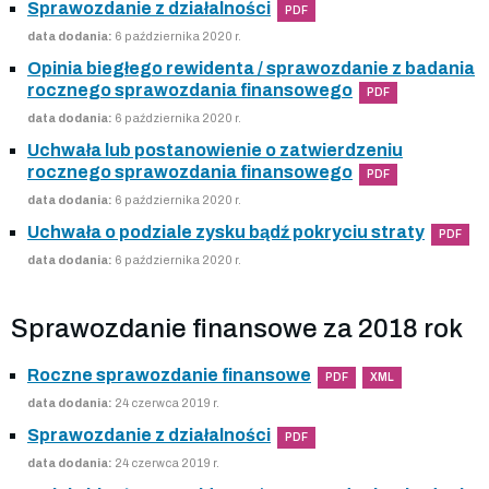
Sprawozdanie z działalności
PDF
data dodania:
6 października 2020 r.
Opinia biegłego rewidenta / sprawozdanie z badania
rocznego sprawozdania finansowego
PDF
data dodania:
6 października 2020 r.
Uchwała lub postanowienie o zatwierdzeniu
rocznego sprawozdania finansowego
PDF
data dodania:
6 października 2020 r.
Uchwała o podziale zysku bądź pokryciu straty
PDF
data dodania:
6 października 2020 r.
Sprawozdanie finansowe za 2018 rok
Roczne sprawozdanie finansowe
PDF
XML
data dodania:
24 czerwca 2019 r.
Sprawozdanie z działalności
PDF
data dodania:
24 czerwca 2019 r.