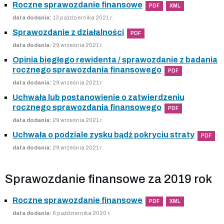
Roczne sprawozdanie finansowe
PDF
XML
data dodania:
13 października 2021 r.
Sprawozdanie z działalności
PDF
data dodania:
29 września 2021 r.
Opinia biegłego rewidenta / sprawozdanie z badania
rocznego sprawozdania finansowego
PDF
data dodania:
29 września 2021 r.
Uchwała lub postanowienie o zatwierdzeniu
rocznego sprawozdania finansowego
PDF
data dodania:
29 września 2021 r.
Uchwała o podziale zysku bądź pokryciu straty
PDF
data dodania:
29 września 2021 r.
Sprawozdanie finansowe za 2019 rok
Roczne sprawozdanie finansowe
PDF
XML
data dodania:
6 października 2020 r.