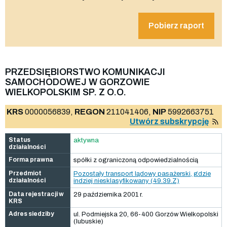
Pobierz raport
PRZEDSIĘBIORSTWO KOMUNIKACJI
SAMOCHODOWEJ W GORZOWIE
WIELKOPOLSKIM SP. Z O.O.
KRS
0000056839,
REGON
211041406,
NIP
5992663751
Utwórz subskrypcję
Status
aktywna
działalności
Forma prawna
spółki z ograniczoną odpowiedzialnością
Przedmiot
Pozostały transport lądowy pasażerski, gdzie
działalności
indziej niesklasyfikowany (49.39.Z)
Data rejestracji w
29 października 2001 r.
KRS
Adres siedziby
ul. Podmiejska 20, 66-400 Gorzów Wielkopolski
(lubuskie)