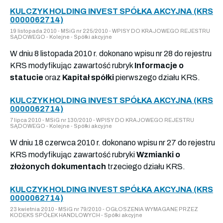
KULCZYK HOLDING INVEST SPÓŁKA AKCYJNA (KRS
0000062714)
19 listopada 2010 - MSiG nr 225/2010 - WPISY DO KRAJOWEGO REJESTRU
SĄDOWEGO - Kolejne - Spółki akcyjne
W dniu 8 listopada 2010 r. dokonano wpisu nr 28 do rejestru
KRS modyfikując zawartość rubryk
Informacje o
statucie
oraz
Kapitał spółki
pierwszego działu KRS.
KULCZYK HOLDING INVEST SPÓŁKA AKCYJNA (KRS
0000062714)
7 lipca 2010 - MSiG nr 130/2010 - WPISY DO KRAJOWEGO REJESTRU
SĄDOWEGO - Kolejne - Spółki akcyjne
W dniu 18 czerwca 2010 r. dokonano wpisu nr 27 do rejestru
KRS modyfikując zawartość rubryki
Wzmianki o
złożonych dokumentach
trzeciego działu KRS.
KULCZYK HOLDING INVEST SPÓŁKA AKCYJNA (KRS
0000062714)
23 kwietnia 2010 - MSiG nr 79/2010 - OGŁOSZENIA WYMAGANE PRZEZ
KODEKS SPÓŁEK HANDLOWYCH - Spółki akcyjne