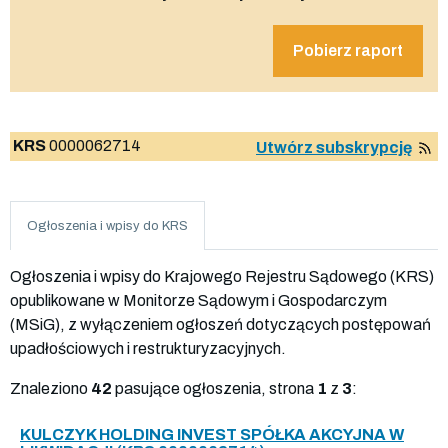
Pobierz raport
KRS
0000062714
Utwórz subskrypcję
Ogłoszenia i wpisy do KRS
Ogłoszenia i wpisy do Krajowego Rejestru Sądowego (KRS)
opublikowane w Monitorze Sądowym i Gospodarczym
(MSiG), z wyłączeniem ogłoszeń dotyczących postępowań
upadłościowych i restrukturyzacyjnych.
Znaleziono
42
pasujące ogłoszenia, strona
1
z
3
:
KULCZYK HOLDING INVEST SPÓŁKA AKCYJNA W