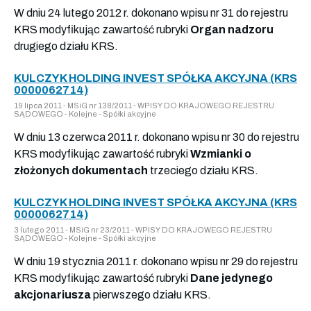
W dniu 24 lutego 2012 r. dokonano wpisu nr 31 do rejestru
KRS modyfikując zawartość rubryki
Organ nadzoru
drugiego działu KRS.
KULCZYK HOLDING INVEST SPÓŁKA AKCYJNA (KRS
0000062714)
19 lipca 2011 - MSiG nr 138/2011 - WPISY DO KRAJOWEGO REJESTRU
SĄDOWEGO - Kolejne - Spółki akcyjne
W dniu 13 czerwca 2011 r. dokonano wpisu nr 30 do rejestru
KRS modyfikując zawartość rubryki
Wzmianki o
złożonych dokumentach
trzeciego działu KRS.
KULCZYK HOLDING INVEST SPÓŁKA AKCYJNA (KRS
0000062714)
3 lutego 2011 - MSiG nr 23/2011 - WPISY DO KRAJOWEGO REJESTRU
SĄDOWEGO - Kolejne - Spółki akcyjne
W dniu 19 stycznia 2011 r. dokonano wpisu nr 29 do rejestru
KRS modyfikując zawartość rubryki
Dane jedynego
akcjonariusza
pierwszego działu KRS.