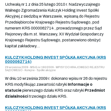
Uchwałą nr 1 z dnia 25 lutego 2010 r. Nadzwyczajnego
Walnego Zgromadzenia Kulczyk Holding Invest Spółki
Akcyjnej z siedzibą w Warszawie, wpisaną do Rejestru
Przedsiębiorców Krajowego Rejestru Sądowego, pod
numerem KRS 0000062714 , prowadzonego przez Sąd
Rejonowy dla m.st. Warszawy, XII Wydział Gospodarczy
Krajowego Rejestru Sądowego, postanowiono obniżyć
kapitał zakładowy...
KULCZYK HOLDING INVEST SPÓŁKA AKCYJNA (KRS
0000062714)
29 września 2009 - MSiG nr 190/2009 - WPISY DO KRAJOWEGO REJESTRU
SĄDOWEGO - Kolejne - Spółki akcyjne
W dniu 10 września 2009 r. dokonano wpisu nr 26 do rejestru
KRS modyfikując zawartość rubryki
Informacje o
statucie
pierwszego działu KRS oraz rubryki
Przedmiot
działalności
trzeciego działu KRS.
KULCZYK HOLDING INVEST SPÓŁKA AKCYJNA (KRS