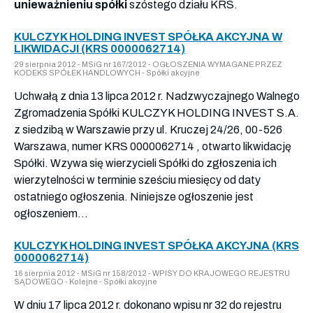
unieważnieniu spółki
szóstego działu KRS.
KULCZYK HOLDING INVEST SPÓŁKA AKCYJNA W
LIKWIDACJI (KRS 0000062714)
29 sierpnia 2012 - MSiG nr 167/2012 - OGŁOSZENIA WYMAGANE PRZEZ
KODEKS SPÓŁEK HANDLOWYCH - Spółki akcyjne
Uchwałą z dnia 13 lipca 2012 r. Nadzwyczajnego Walnego
Zgromadzenia Spółki KULCZYK HOLDING INVEST S.A.
z siedzibą w Warszawie przy ul. Kruczej 24/26, 00-526
Warszawa, numer KRS 0000062714 , otwarto likwidację
Spółki. Wzywa się wierzycieli Spółki do zgłoszenia ich
wierzytelności w terminie sześciu miesięcy od daty
ostatniego ogłoszenia. Niniejsze ogłoszenie jest
ogłoszeniem...
KULCZYK HOLDING INVEST SPÓŁKA AKCYJNA (KRS
0000062714)
16 sierpnia 2012 - MSiG nr 158/2012 - WPISY DO KRAJOWEGO REJESTRU
SĄDOWEGO - Kolejne - Spółki akcyjne
W dniu 17 lipca 2012 r. dokonano wpisu nr 32 do rejestru