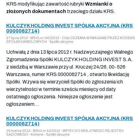
KRS modyfikując zawartość rubryki
Wzmianki o
złożonych dokumentach
trzeciego działu KRS.
KULCZYK HOLDING INVEST SPÓŁKA AKCYJNA (KRS
0000062714)
27 lipca 2012 - MSiG nr 145/2012 - OGŁOSZENIA WYMAGANE PRZEZ KODEKS
SPÓŁEK HANDLOWYCH - Spółki akcyjne
Uchwałą z dnia 13 lipca 2012 r. Nadzwyczajnego Walnego
Zgromadzenia Spółki KULCZYK HOLDING INVEST S.A.
z siedzibą w Warszawie przy ul. Kruczej 24/26, 00-526
Warszawa, numer KRS 0000062714 , otwarto likwidację
Spółki. Wzywa się wierzycieli Spółki do zgłoszenia ich
wierzytelności w terminie sześciu miesięcy od daty
ostatniego ogłoszenia. Niniejsze ogłoszenie jest
ogłoszeniem...
KULCZYK HOLDING INVEST SPÓŁKA AKCYJNA (KRS
0000062714)
14 marca 2012 - MSiG nr 52/2012 - WPISY DO KRAJOWEGO REJESTRU
SĄDOWEGO - Kolejne - Spółki akcyjne