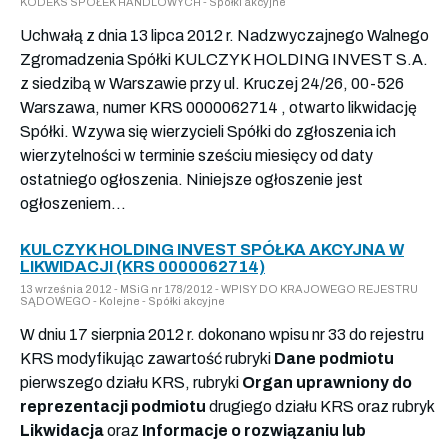
KODEKS SPÓŁEK HANDLOWYCH - Spółki akcyjne
Uchwałą z dnia 13 lipca 2012 r. Nadzwyczajnego Walnego
Zgromadzenia Spółki KULCZYK HOLDING INVEST S.A.
z siedzibą w Warszawie przy ul. Kruczej 24/26, 00-526
Warszawa, numer KRS 0000062714 , otwarto likwidację
Spółki. Wzywa się wierzycieli Spółki do zgłoszenia ich
wierzytelności w terminie sześciu miesięcy od daty
ostatniego ogłoszenia. Niniejsze ogłoszenie jest
ogłoszeniem...
KULCZYK HOLDING INVEST SPÓŁKA AKCYJNA W
LIKWIDACJI (KRS 0000062714)
13 września 2012 - MSiG nr 178/2012 - WPISY DO KRAJOWEGO REJESTRU
SĄDOWEGO - Kolejne - Spółki akcyjne
W dniu 17 sierpnia 2012 r. dokonano wpisu nr 33 do rejestru
KRS modyfikując zawartość rubryki
Dane podmiotu
pierwszego działu KRS, rubryki
Organ uprawniony do
reprezentacji podmiotu
drugiego działu KRS oraz rubryk
Likwidacja
oraz
Informacje o rozwiązaniu lub