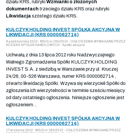
działu KRS, rubryki
Wzmianki o złożonych
dokumentach
trzeciego działu KRS oraz rubryki
Likwidacja
szóstego działu KRS.
KULCZYK HOLDING INVEST SPÓŁKA AKCYJNA W
LIKWIDACJI (KRS 0000062714)
8 października 2012 - MSiG nr 195/2012 - OGŁOSZENIA WYMAGANE PRZEZ
KODEKS SPÓŁEK HANDLOWYCH - Spółki akcyjne
Uchwałą z dnia 13 lipca 2012 roku Nadzwyczajnego
Walnego Zgromadzenia Spółki KULCZYK HOLDING
INVEST S.A. z siedzibą w Warszawie przy ul. Kruczej
24/26, 00-526 Warszawa, numer KRS 0000062714 ,
otwarto likwidację Spółki. Wzywa się wierzycieli Spółki do
zgłoszenia ich wierzytelności w terminie sześciu miesięcy
od daty ostatniego ogłoszenia. Niniejsze ogłoszenie jest
ogłoszeniem...
KULCZYK HOLDING INVEST SPÓŁKA AKCYJNA W
LIKWIDACJI (KRS 0000062714)
17 września 2012 - MSiG nr 180/2012 - OGŁOSZENIA WYMAGANE PRZEZ