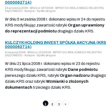
0000062714)
24 września 2008 - MSiG nr 187/2008 - WPISY DO KRAJOWEGO REJESTRU
SĄDOWEGO - Kolejne - Spółki akcyjne
W dniu 5 września 2008 r. dokonano wpisu nr 24 do rejestru
KRS modyfikując zawartość rubryki
Organ uprawniony
do reprezentacji podmiotu
drugiego działu KRS.
KULCZYK HOLDING INVEST SPÓŁKA AKCYJNA (KRS
0000062714)
6 sierpnia 2008 - MSiG nr 153/2008 - WPISY DO KRAJOWEGO REJESTRU
SĄDOWEGO - Kolejne - Spółki akcyjne
W dniu 21 lipca 2008 r. dokonano wpisu nr 23 do rejestru
KRS modyfikując zawartość rubryki
Dane podmiotu
pierwszego działu KRS, rubryki
Organ nadzoru
drugiego
działu KRS oraz rubryki
Wzmianki o złożonych
dokumentach
trzeciego działu KRS.
1
2
3
»