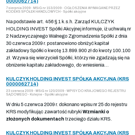
0000062714)
7 sierpnia 2009 - MSiG nr 153/2009 - OGŁOSZENIA WYMAGANE PRZEZ
KODEKS SPÓŁEK HANDLOWYCH - Spółki akcyjne
Na podstawie art. 456 § 1 k.s.h. Zarząd KULCZYK
HOLDING INVEST Spółki Akcyjnej informuje, iż uchwałą nr
2 Nadzwyczajnego Walnego Zgromadzenia Spółki z dnia
30 czerwca 2009 r. postanowiono obniżyć kapitał
zakładowy Spółki o kwotę 13.899.900 zł do kwoty 100.100
zł. Wzywa się wierzycieli Spółki, którzy nie zgadzają się na
obniżenie kapitału zakładowego, do wniesienia...
KULCZYK HOLDING INVEST SPÓŁKA AKCYJNA (KRS
0000062714)
23 czerwca 2009 - MSiG nr 120/2009 - WPISY DO KRAJOWEGO REJESTRU
SĄDOWEGO - Kolejne - Spółki akcyjne
W dniu 5 czerwca 2009 r. dokonano wpisu nr 25 do rejestru
KRS modyfikując zawartość rubryki
Wzmianki o
złożonych dokumentach
trzeciego działu KRS.
KULCZYK HOLDING INVEST SPÓŁKA AKCYJNA (KRS