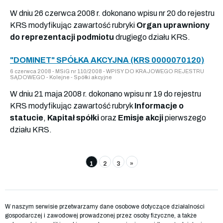
W dniu 26 czerwca 2008 r. dokonano wpisu nr 20 do rejestru
KRS modyfikując zawartość rubryki
Organ uprawniony
do reprezentacji podmiotu
drugiego działu KRS.
"DOMINET" SPÓŁKA AKCYJNA (KRS 0000070120)
6 czerwca 2008 - MSiG nr 110/2008 - WPISY DO KRAJOWEGO REJESTRU
SĄDOWEGO - Kolejne - Spółki akcyjne
W dniu 21 maja 2008 r. dokonano wpisu nr 19 do rejestru
KRS modyfikując zawartość rubryk
Informacje o
statucie
,
Kapitał spółki
oraz
Emisje akcji
pierwszego
działu KRS.
1
2
3
»
W naszym serwisie przetwarzamy dane osobowe dotyczące działalności
gospodarczej i zawodowej prowadzonej przez osoby fizyczne, a także