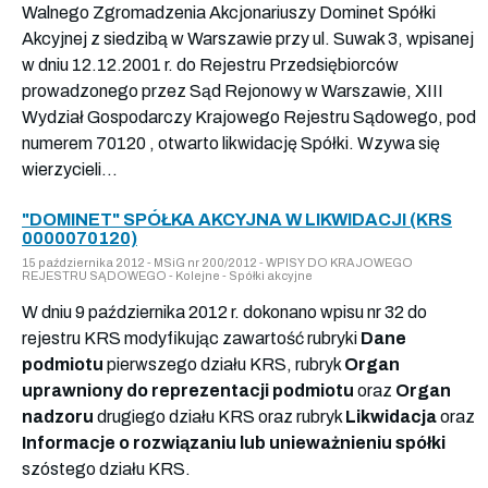
Walnego Zgromadzenia Akcjonariuszy Dominet Spółki
Akcyjnej z siedzibą w Warszawie przy ul. Suwak 3, wpisanej
w dniu 12.12.2001 r. do Rejestru Przedsiębiorców
prowadzonego przez Sąd Rejonowy w Warszawie, XIII
Wydział Gospodarczy Krajowego Rejestru Sądowego, pod
numerem 70120 , otwarto likwidację Spółki. Wzywa się
wierzycieli...
"DOMINET" SPÓŁKA AKCYJNA W LIKWIDACJI (KRS
0000070120)
15 października 2012 - MSiG nr 200/2012 - WPISY DO KRAJOWEGO
REJESTRU SĄDOWEGO - Kolejne - Spółki akcyjne
W dniu 9 października 2012 r. dokonano wpisu nr 32 do
rejestru KRS modyfikując zawartość rubryki
Dane
podmiotu
pierwszego działu KRS, rubryk
Organ
uprawniony do reprezentacji podmiotu
oraz
Organ
nadzoru
drugiego działu KRS oraz rubryk
Likwidacja
oraz
Informacje o rozwiązaniu lub unieważnieniu spółki
szóstego działu KRS.