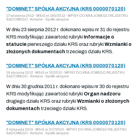
"DOMINET" SPÓŁKA AKCYJNA (KRS 0000070120)
17 września 2012 - MSiG nr 180/2012 - WPISY DO KRAJOWEGO REJESTRU
SĄDOWEGO - Kolejne - Spółki akcyjne
W dniu 23 sierpnia 2012 r. dokonano wpisu nr 31 do rejestru
KRS modyfikując zawartość rubryki
Informacje o
statucie
pierwszego działu KRS oraz rubryki
Wzmianki o
złożonych dokumentach
trzeciego działu KRS.
"DOMINET" SPÓŁKA AKCYJNA (KRS 0000070120)
16 stycznia 2012 - MSiG nr 10/2012 - WPISY DO KRAJOWEGO REJESTRU
SĄDOWEGO - Kolejne - Spółki akcyjne
W dniu 30 grudnia 2011 r. dokonano wpisu nr 30 do rejestru
KRS modyfikując zawartość rubryki
Organ nadzoru
drugiego działu KRS oraz rubryki
Wzmianki o złożonych
dokumentach
trzeciego działu KRS.
"DOMINET" SPÓŁKA AKCYJNA (KRS 0000070120)
8 listopada 2010 - MSiG nr 217/2010 - WPISY DO KRAJOWEGO REJESTRU
SĄDOWEGO - Kolejne - Spółki akcyjne