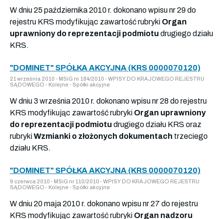
W dniu 25 października 2010 r. dokonano wpisu nr 29 do
rejestru KRS modyfikując zawartość rubryki
Organ
uprawniony do reprezentacji podmiotu
drugiego działu
KRS.
"DOMINET" SPÓŁKA AKCYJNA (KRS 0000070120)
21 września 2010 - MSiG nr 184/2010 - WPISY DO KRAJOWEGO REJESTRU
SĄDOWEGO - Kolejne - Spółki akcyjne
W dniu 3 września 2010 r. dokonano wpisu nr 28 do rejestru
KRS modyfikując zawartość rubryki
Organ uprawniony
do reprezentacji podmiotu
drugiego działu KRS oraz
rubryki
Wzmianki o złożonych dokumentach
trzeciego
działu KRS.
"DOMINET" SPÓŁKA AKCYJNA (KRS 0000070120)
9 czerwca 2010 - MSiG nr 110/2010 - WPISY DO KRAJOWEGO REJESTRU
SĄDOWEGO - Kolejne - Spółki akcyjne
W dniu 20 maja 2010 r. dokonano wpisu nr 27 do rejestru
KRS modyfikując zawartość rubryki
Organ nadzoru