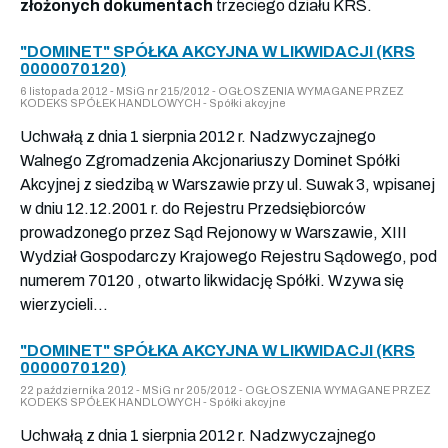
złożonych dokumentach
trzeciego działu KRS.
"DOMINET" SPÓŁKA AKCYJNA W LIKWIDACJI (KRS
0000070120)
6 listopada 2012 - MSiG nr 215/2012 - OGŁOSZENIA WYMAGANE PRZEZ
KODEKS SPÓŁEK HANDLOWYCH - Spółki akcyjne
Uchwałą z dnia 1 sierpnia 2012 r. Nadzwyczajnego
Walnego Zgromadzenia Akcjonariuszy Dominet Spółki
Akcyjnej z siedzibą w Warszawie przy ul. Suwak 3, wpisanej
w dniu 12.12.2001 r. do Rejestru Przedsiębiorców
prowadzonego przez Sąd Rejonowy w Warszawie, XIII
Wydział Gospodarczy Krajowego Rejestru Sądowego, pod
numerem 70120 , otwarto likwidację Spółki. Wzywa się
wierzycieli...
"DOMINET" SPÓŁKA AKCYJNA W LIKWIDACJI (KRS
0000070120)
22 października 2012 - MSiG nr 205/2012 - OGŁOSZENIA WYMAGANE PRZEZ
KODEKS SPÓŁEK HANDLOWYCH - Spółki akcyjne
Uchwałą z dnia 1 sierpnia 2012 r. Nadzwyczajnego