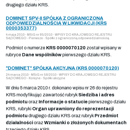
drugiego działu KRS.
DOMINET SPV-II SPÓŁKA Z OGRANICZONĄ
ODPOWIEDZIALNOŚCIĄ W LIKWIDACJI (KRS
0000353377)
4 maja 2010 - MSiG nr 85/2010 - WPISY DO KRAJOWEGO REJESTRU
SĄDOWEGO - Pierwsze - Spółki z ograniczoną odpowiedzialnością
Podmiot o numerze
KRS 0000070120
został wpisany w
rubryce
Dane wspólników
pierwszego działu KRS.
"DOMINET" SPÓŁKA AKCYJNA (KRS 0000070120)
24 marca 2010 - MSiG nr 58/2010 - WPISY DO KRAJOWEGO REJESTRU
SĄDOWEGO - Kolejne - Spółki akcyjne
W dniu 5 marca 2010 r. dokonano wpisu nr 26 do rejestru
KRS modyfikując zawartość rubryk
Siedziba i adres
podmiotu
oraz
Informacje o statucie
pierwszego działu
KRS, rubryki
Organ uprawniony do reprezentacji
podmiotu
drugiego działu KRS oraz rubryk
Przedmiot
działalności
oraz
Wzmianki o złożonych dokumentach
trzeciego działu KRS.