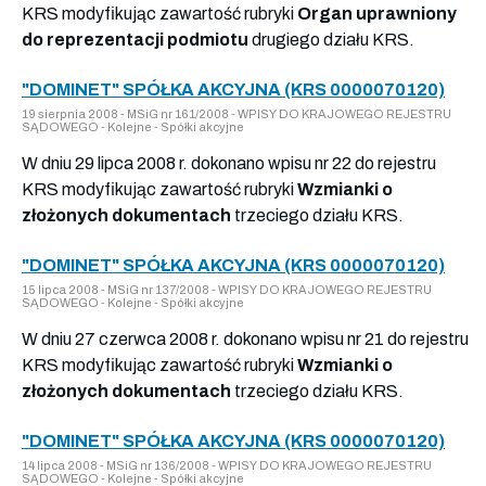
KRS modyfikując zawartość rubryki
Organ uprawniony
do reprezentacji podmiotu
drugiego działu KRS.
"DOMINET" SPÓŁKA AKCYJNA (KRS 0000070120)
19 sierpnia 2008 - MSiG nr 161/2008 - WPISY DO KRAJOWEGO REJESTRU
SĄDOWEGO - Kolejne - Spółki akcyjne
W dniu 29 lipca 2008 r. dokonano wpisu nr 22 do rejestru
KRS modyfikując zawartość rubryki
Wzmianki o
złożonych dokumentach
trzeciego działu KRS.
"DOMINET" SPÓŁKA AKCYJNA (KRS 0000070120)
15 lipca 2008 - MSiG nr 137/2008 - WPISY DO KRAJOWEGO REJESTRU
SĄDOWEGO - Kolejne - Spółki akcyjne
W dniu 27 czerwca 2008 r. dokonano wpisu nr 21 do rejestru
KRS modyfikując zawartość rubryki
Wzmianki o
złożonych dokumentach
trzeciego działu KRS.
"DOMINET" SPÓŁKA AKCYJNA (KRS 0000070120)
14 lipca 2008 - MSiG nr 136/2008 - WPISY DO KRAJOWEGO REJESTRU
SĄDOWEGO - Kolejne - Spółki akcyjne