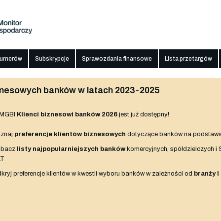
numerów
Subskrypcje
Sprawozdania finansowe
Lista przetargów
biznesowych banków w latach 2023-2025
 MGBI
Klienci biznesowi banków 2026
jest już dostępny!
znaj
preferencje klientów biznesowych
dotyczące banków na podstawi
obacz
listy najpopularniejszych banków
komercyjnych, spółdzielczych i
AT
kryj preferencje klientów w kwestii wyboru banków w zależności od
branży i