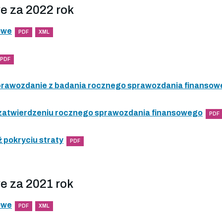
e za 2022 rok
owe
PDF
XML
PDF
 sprawozdanie z badania rocznego sprawozdania finanso
 zatwierdzeniu rocznego sprawozdania finansowego
PDF
 pokryciu straty
PDF
e za 2021 rok
owe
PDF
XML