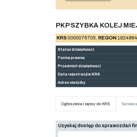
PKP SZYBKA KOLEJ MIEJ
KRS
0000076705,
REGON
1924884
Status działalności
Forma prawna
Przedmiot działalności
Data rejestracji w KRS
Adres siedziby
Ogłoszenia i wpisy do KRS
Sprawoz
Uzyskaj dostęp do sprawozdań f