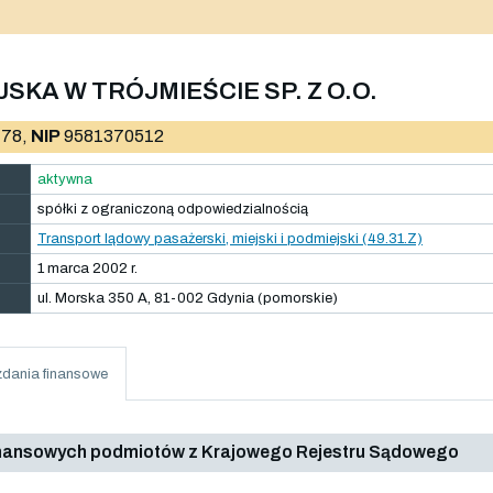
SKA W TRÓJMIEŚCIE SP. Z O.O.
78,
NIP
9581370512
aktywna
spółki z ograniczoną odpowiedzialnością
Transport lądowy pasażerski, miejski i podmiejski (49.31.Z)
1 marca 2002 r.
ul. Morska 350 A, 81-002 Gdynia (pomorskie)
dania finansowe
inansowych podmiotów z Krajowego Rejestru Sądowego