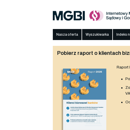
Nasza oferta
Wyszukiwarka
Indeks 
Pobierz raport o klientach 
Raport
Po
Z
V
Od