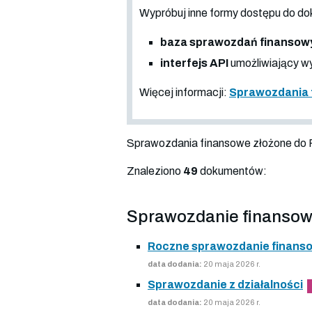
Wypróbuj inne formy dostępu do
baza sprawozdań finansow
interfejs API
umożliwiający wy
Więcej informacji:
Sprawozdania 
Sprawozdania finansowe złożone do
Znaleziono
49
dokumentów:
Sprawozdanie finansow
Roczne sprawozdanie finans
data dodania:
20 maja 2026 r.
Sprawozdanie z działalności
data dodania:
20 maja 2026 r.