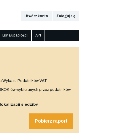
Utwórz konto
Zaloguj się
Lista upadłości
API
e Wykazu Podatników VAT
 SKOK-ów wybieranych przez podatników
 lokalizacji siedziby
Pobierz raport