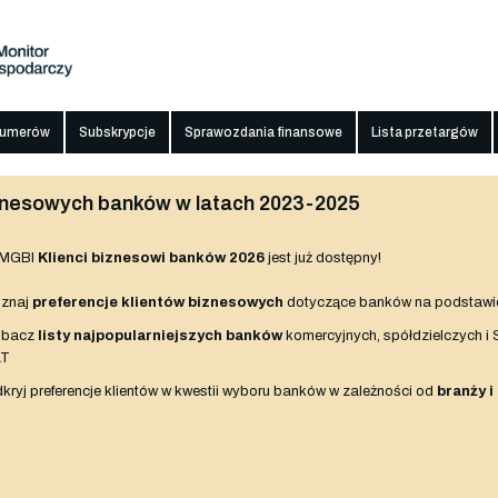
numerów
Subskrypcje
Sprawozdania finansowe
Lista przetargów
biznesowych banków w latach 2023-2025
 MGBI
Klienci biznesowi banków 2026
jest już dostępny!
znaj
preferencje klientów biznesowych
dotyczące banków na podstawi
obacz
listy najpopularniejszych banków
komercyjnych, spółdzielczych i
AT
kryj preferencje klientów w kwestii wyboru banków w zależności od
branży i