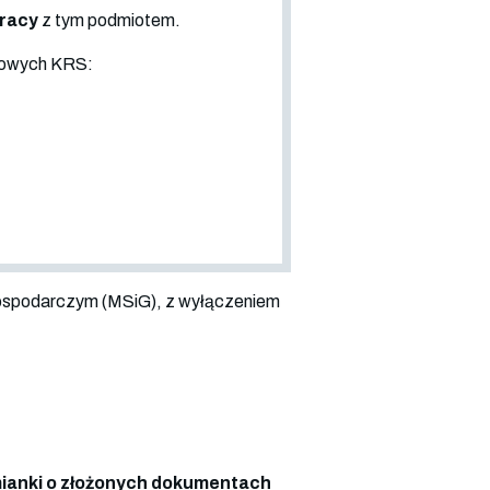
pracy
z tym podmiotem.
sowych KRS:
ospodarczym (MSiG), z wyłączeniem
anki o złożonych dokumentach