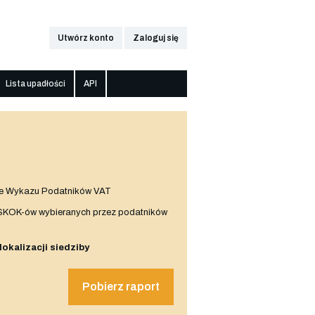
Utwórz konto
Zaloguj się
Lista upadłości
API
e Wykazu Podatników VAT
 SKOK-ów wybieranych przez podatników
 lokalizacji siedziby
Pobierz raport