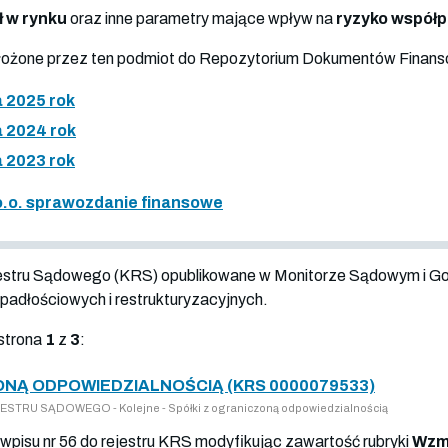
ł w rynku
oraz inne parametry mające wpływ na
ryzyko współ
złożone przez ten podmiot do Repozytorium Dokumentów Finan
 2025 rok
 2024 rok
 2023 rok
o.o. sprawozdanie finansowe
jestru Sądowego (KRS) opublikowane w Monitorze Sądowym i G
adłościowych i restrukturyzacyjnych.
strona
1
z
3
:
ONĄ ODPOWIEDZIALNOŚCIĄ (KRS 0000079533)
TRU SĄDOWEGO - Kolejne - Spółki z ograniczoną odpowiedzialnością
wpisu nr 56 do rejestru KRS modyfikując zawartość rubryki
Wzmi