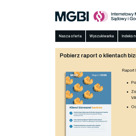
Nasza oferta
Wyszukiwarka
Indeks 
Pobierz raport o klientach 
Raport
Po
Z
V
Od