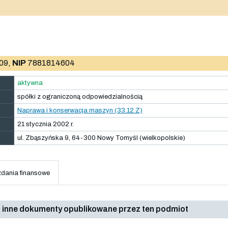
09,
NIP
7881814604
aktywna
spółki z ograniczoną odpowiedzialnością
Naprawa i konserwacja maszyn (33.12.Z)
21 stycznia 2002 r.
ul. Zbąszyńska 9, 64-300 Nowy Tomyśl (wielkopolskie)
dania finansowe
 inne dokumenty opublikowane przez ten podmiot