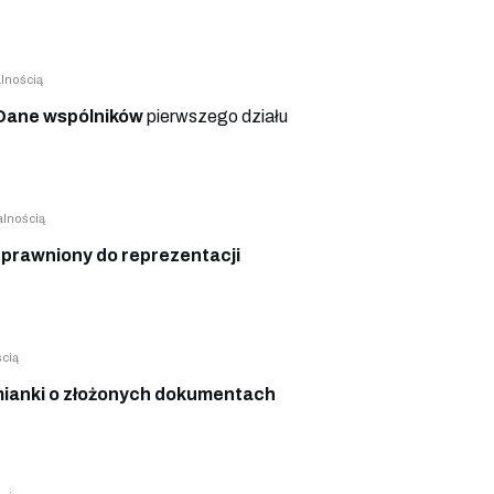
lnością
Dane wspólników
pierwszego działu
lnością
prawniony do reprezentacji
cią
ianki o złożonych dokumentach