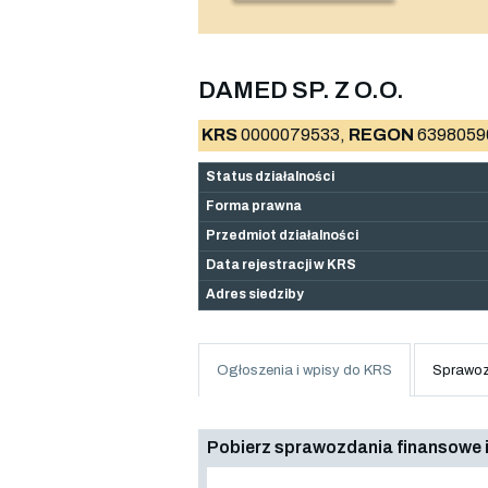
DAMED SP. Z O.O.
KRS
0000079533,
REGON
6398059
Status działalności
Forma prawna
Przedmiot działalności
Data rejestracji w KRS
Adres siedziby
Ogłoszenia i wpisy do KRS
Sprawoz
Pobierz sprawozdania finansowe i