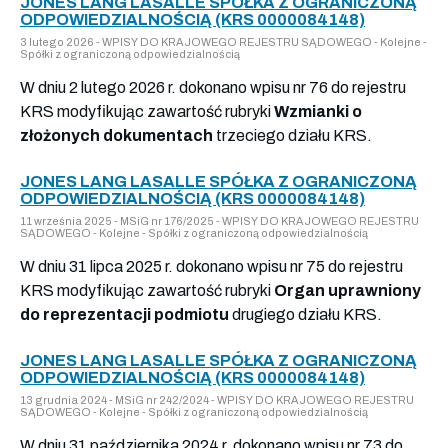
JONES LANG LASALLE SPÓŁKA Z OGRANICZONĄ
ODPOWIEDZIALNOŚCIĄ (KRS 0000084148)
3 lutego 2026 - WPISY DO KRAJOWEGO REJESTRU SĄDOWEGO - Kolejne -
Spółki z ograniczoną odpowiedzialnością
W dniu 2 lutego 2026 r. dokonano wpisu nr 76 do rejestru
KRS modyfikując zawartość rubryki
Wzmianki o
złożonych dokumentach
trzeciego działu KRS.
JONES LANG LASALLE SPÓŁKA Z OGRANICZONĄ
ODPOWIEDZIALNOŚCIĄ (KRS 0000084148)
11 września 2025 - MSiG nr 176/2025 - WPISY DO KRAJOWEGO REJESTRU
SĄDOWEGO - Kolejne - Spółki z ograniczoną odpowiedzialnością
W dniu 31 lipca 2025 r. dokonano wpisu nr 75 do rejestru
KRS modyfikując zawartość rubryki
Organ uprawniony
do reprezentacji podmiotu
drugiego działu KRS.
JONES LANG LASALLE SPÓŁKA Z OGRANICZONĄ
ODPOWIEDZIALNOŚCIĄ (KRS 0000084148)
13 grudnia 2024 - MSiG nr 242/2024 - WPISY DO KRAJOWEGO REJESTRU
SĄDOWEGO - Kolejne - Spółki z ograniczoną odpowiedzialnością
W dniu 31 października 2024 r. dokonano wpisu nr 73 do