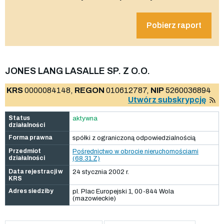
Pobierz raport
JONES LANG LASALLE SP. Z O.O.
KRS
0000084148,
REGON
010612787,
NIP
5260036894
Utwórz subskrypcję
Status
aktywna
działalności
Forma prawna
spółki z ograniczoną odpowiedzialnością
Przedmiot
Pośrednictwo w obrocie nieruchomościami
działalności
(68.31.Z)
Data rejestracji w
24 stycznia 2002 r.
KRS
Adres siedziby
pl. Plac Europejski 1, 00-844 Wola
(mazowieckie)