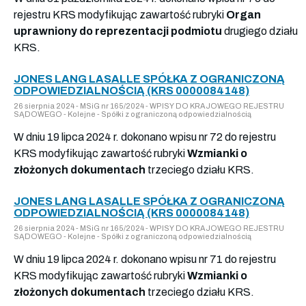
rejestru KRS modyfikując zawartość rubryki
Organ
uprawniony do reprezentacji podmiotu
drugiego działu
KRS.
JONES LANG LASALLE SPÓŁKA Z OGRANICZONĄ
ODPOWIEDZIALNOŚCIĄ (KRS 0000084148)
26 sierpnia 2024 - MSiG nr 165/2024 - WPISY DO KRAJOWEGO REJESTRU
SĄDOWEGO - Kolejne - Spółki z ograniczoną odpowiedzialnością
W dniu 19 lipca 2024 r. dokonano wpisu nr 72 do rejestru
KRS modyfikując zawartość rubryki
Wzmianki o
złożonych dokumentach
trzeciego działu KRS.
JONES LANG LASALLE SPÓŁKA Z OGRANICZONĄ
ODPOWIEDZIALNOŚCIĄ (KRS 0000084148)
26 sierpnia 2024 - MSiG nr 165/2024 - WPISY DO KRAJOWEGO REJESTRU
SĄDOWEGO - Kolejne - Spółki z ograniczoną odpowiedzialnością
W dniu 19 lipca 2024 r. dokonano wpisu nr 71 do rejestru
KRS modyfikując zawartość rubryki
Wzmianki o
złożonych dokumentach
trzeciego działu KRS.