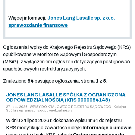
Więcej informacji:
Jones Lang Lasalle sp. z o.o.
sprawozdanie finansowe
Ogłoszenia i wpisy do Krajowego Rejestru Sądowego (KRS)
opublikowane w Monitorze Sądowym i Gospodarczym
(MSiG), z wyłączeniem ogłoszeń dotyczących postępowań
upadłościowych i restrukturyzacyjnych.
Znaleziono
84
pasujące ogłoszenia, strona
1
z
5
:
JONES LANG LASALLE SPÓŁKA Z OGRANICZONĄ
ODPOWIEDZIALNOŚCIĄ (KRS 0000084148)
27 lipca 2026 - WPISY DO KRAJOWEGO REJESTRU SĄDOWEGO - Kolejne -
Spółki z ograniczoną odpowiedzialnością
W dniu 24 lipca 2026 r. dokonano wpisu nr 84 do rejestru
KRS modyfikując zawartość rubryki
Informacje o umowie
pierwszego działu KRS, rubryki
Organ uprawniony do