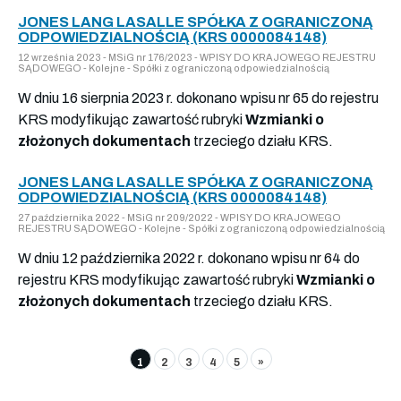
JONES LANG LASALLE SPÓŁKA Z OGRANICZONĄ
ODPOWIEDZIALNOŚCIĄ (KRS 0000084148)
12 września 2023 - MSiG nr 176/2023 - WPISY DO KRAJOWEGO REJESTRU
SĄDOWEGO - Kolejne - Spółki z ograniczoną odpowiedzialnością
W dniu 16 sierpnia 2023 r. dokonano wpisu nr 65 do rejestru
KRS modyfikując zawartość rubryki
Wzmianki o
złożonych dokumentach
trzeciego działu KRS.
JONES LANG LASALLE SPÓŁKA Z OGRANICZONĄ
ODPOWIEDZIALNOŚCIĄ (KRS 0000084148)
27 października 2022 - MSiG nr 209/2022 - WPISY DO KRAJOWEGO
REJESTRU SĄDOWEGO - Kolejne - Spółki z ograniczoną odpowiedzialnością
W dniu 12 października 2022 r. dokonano wpisu nr 64 do
rejestru KRS modyfikując zawartość rubryki
Wzmianki o
złożonych dokumentach
trzeciego działu KRS.
1
2
3
4
5
»