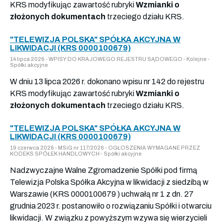
KRS modyfikując zawartość rubryki
Wzmianki o
złożonych dokumentach
trzeciego działu KRS.
"TELEWIZJA POLSKA" SPÓŁKA AKCYJNA W
LIKWIDACJI (KRS 0000100679)
14 lipca 2026 - WPISY DO KRAJOWEGO REJESTRU SĄDOWEGO - Kolejne -
Spółki akcyjne
W dniu 13 lipca 2026 r. dokonano wpisu nr 142 do rejestru
KRS modyfikując zawartość rubryki
Wzmianki o
złożonych dokumentach
trzeciego działu KRS.
"TELEWIZJA POLSKA" SPÓŁKA AKCYJNA W
LIKWIDACJI (KRS 0000100679)
19 czerwca 2026 - MSiG nr 117/2026 - OGŁOSZENIA WYMAGANE PRZEZ
KODEKS SPÓŁEK HANDLOWYCH - Spółki akcyjne
Nadzwyczajne Walne Zgromadzenie Spółki pod firmą
Telewizja Polska Spółka Akcyjna w likwidacji z siedzibą w
Warszawie (KRS 0000100679 ) uchwałą nr 1 z dn. 27
grudnia 2023 r. postanowiło o rozwiązaniu Spółki i otwarciu
likwidacji. W związku z powyższym wzywa się wierzycieli