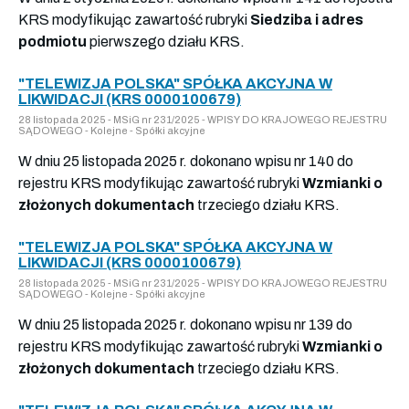
KRS modyfikując zawartość rubryki
Siedziba i adres
podmiotu
pierwszego działu KRS.
"TELEWIZJA POLSKA" SPÓŁKA AKCYJNA W
LIKWIDACJI (KRS 0000100679)
28 listopada 2025 - MSiG nr 231/2025 - WPISY DO KRAJOWEGO REJESTRU
SĄDOWEGO - Kolejne - Spółki akcyjne
W dniu 25 listopada 2025 r. dokonano wpisu nr 140 do
rejestru KRS modyfikując zawartość rubryki
Wzmianki o
złożonych dokumentach
trzeciego działu KRS.
"TELEWIZJA POLSKA" SPÓŁKA AKCYJNA W
LIKWIDACJI (KRS 0000100679)
28 listopada 2025 - MSiG nr 231/2025 - WPISY DO KRAJOWEGO REJESTRU
SĄDOWEGO - Kolejne - Spółki akcyjne
W dniu 25 listopada 2025 r. dokonano wpisu nr 139 do
rejestru KRS modyfikując zawartość rubryki
Wzmianki o
złożonych dokumentach
trzeciego działu KRS.