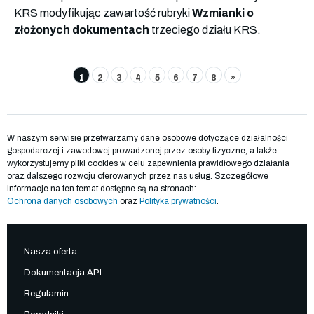
KRS modyfikując zawartość rubryki
Wzmianki o
złożonych dokumentach
trzeciego działu KRS.
1
2
3
4
5
6
7
8
»
W naszym serwisie przetwarzamy dane osobowe dotyczące działalności
gospodarczej i zawodowej prowadzonej przez osoby fizyczne, a także
wykorzystujemy pliki cookies w celu zapewnienia prawidłowego działania
oraz dalszego rozwoju oferowanych przez nas usług. Szczegółowe
informacje na ten temat dostępne są na stronach:
Ochrona danych osobowych
oraz
Polityka prywatności
.
Nasza oferta
Dokumentacja API
Regulamin