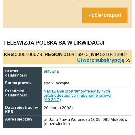
Pobierz raport
TELEWIZJA POLSKA SA W LIKWIDACJI
KRS
0000100679,
REGON
010418973,
NIP
5210412987
Utwórz subskrypcję
Status
aktywna
działalności
Forma prawna
spółki akcyjne
Przedmiot
Nadawanie programów telewizyjnych
działalności
ogólnodostępnych i abonamentowych
(60.20.Z)
Data rejestracji w
20 marca 2002 r.
KRS
Adres siedziby
ul. Jana Pawła Woronicza 17, 00-999 Mokotów
(mazowieckie)