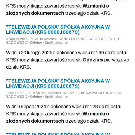
KRS modyfikując zawartość rubryki
Wzmianki o
złożonych dokumentach
trzeciego działu KRS.
"TELEWIZJA POLSKA" SPÓŁKA AKCYJNA W
LIKWIDACJI (KRS 0000100679)
3 marca 2025 - MSiG nr 42/2025 - WPISY DO KRAJOWEGO REJESTRU
SĄDOWEGO - Kolejne - Spółki akcyjne
W dniu 20 lutego 2025 r. dokonano wpisu nr 130 do rejestru
KRS modyfikując zawartość rubryki
Oddziały
pierwszego
działu KRS.
"TELEWIZJA POLSKA" SPÓŁKA AKCYJNA W
LIKWIDACJI (KRS 0000100679)
1 sierpnia 2024 - MSiG nr 149/2024 - WPISY DO KRAJOWEGO REJESTRU
SĄDOWEGO - Kolejne - Spółki akcyjne
W dniu 8 lipca 2024 r. dokonano wpisu nr 128 do rejestru
KRS modyfikując zawartość rubryki
Wzmianki o
złożonych dokumentach
trzeciego działu KRS.
"TELEWIZJA POLSKA" SPÓŁKA AKCYJNA W