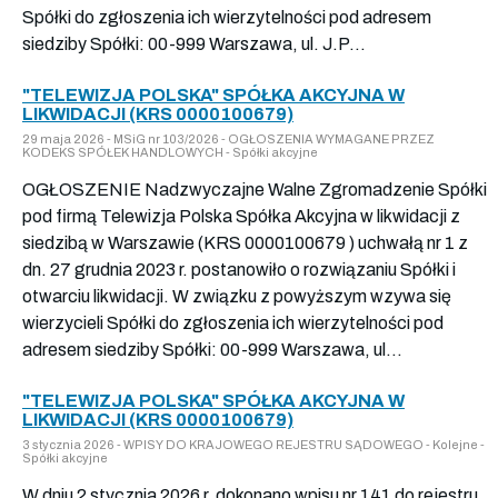
Spółki do zgłoszenia ich wierzytelności pod adresem
siedziby Spółki: 00-999 Warszawa, ul. J.P...
"TELEWIZJA POLSKA" SPÓŁKA AKCYJNA W
LIKWIDACJI (KRS 0000100679)
29 maja 2026 - MSiG nr 103/2026 - OGŁOSZENIA WYMAGANE PRZEZ
KODEKS SPÓŁEK HANDLOWYCH - Spółki akcyjne
OGŁOSZENIE Nadzwyczajne Walne Zgromadzenie Spółki
pod firmą Telewizja Polska Spółka Akcyjna w likwidacji z
siedzibą w Warszawie (KRS 0000100679 ) uchwałą nr 1 z
dn. 27 grudnia 2023 r. postanowiło o rozwiązaniu Spółki i
otwarciu likwidacji. W związku z powyższym wzywa się
wierzycieli Spółki do zgłoszenia ich wierzytelności pod
adresem siedziby Spółki: 00-999 Warszawa, ul...
"TELEWIZJA POLSKA" SPÓŁKA AKCYJNA W
LIKWIDACJI (KRS 0000100679)
3 stycznia 2026 - WPISY DO KRAJOWEGO REJESTRU SĄDOWEGO - Kolejne -
Spółki akcyjne
W dniu 2 stycznia 2026 r. dokonano wpisu nr 141 do rejestru