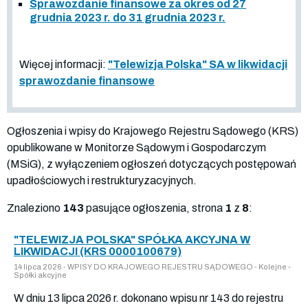
Sprawozdanie finansowe za okres od 27
grudnia 2023 r. do 31 grudnia 2023 r.
Więcej informacji:
"Telewizja Polska" SA w likwidacji
sprawozdanie finansowe
Ogłoszenia i wpisy do Krajowego Rejestru Sądowego (KRS)
opublikowane w Monitorze Sądowym i Gospodarczym
(MSiG), z wyłączeniem ogłoszeń dotyczących postępowań
upadłościowych i restrukturyzacyjnych.
Znaleziono
143
pasujące ogłoszenia, strona
1
z
8
:
"TELEWIZJA POLSKA" SPÓŁKA AKCYJNA W
LIKWIDACJI (KRS 0000100679)
14 lipca 2026 - WPISY DO KRAJOWEGO REJESTRU SĄDOWEGO - Kolejne -
Spółki akcyjne
W dniu 13 lipca 2026 r. dokonano wpisu nr 143 do rejestru