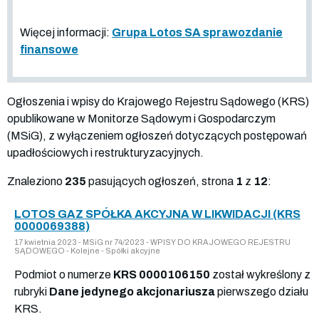
Więcej informacji:
Grupa Lotos SA sprawozdanie
finansowe
Ogłoszenia i wpisy do Krajowego Rejestru Sądowego (KRS)
opublikowane w Monitorze Sądowym i Gospodarczym
(MSiG), z wyłączeniem ogłoszeń dotyczących postępowań
upadłościowych i restrukturyzacyjnych.
Znaleziono
235
pasujących ogłoszeń, strona
1
z
12
:
LOTOS GAZ SPÓŁKA AKCYJNA W LIKWIDACJI (KRS
0000069388)
17 kwietnia 2023 - MSiG nr 74/2023 - WPISY DO KRAJOWEGO REJESTRU
SĄDOWEGO - Kolejne - Spółki akcyjne
Podmiot o numerze
KRS 0000106150
został wykreślony z
rubryki
Dane jedynego akcjonariusza
pierwszego działu
KRS.