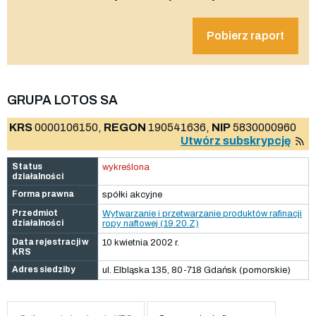
Pobierz raport
GRUPA LOTOS SA
KRS
0000106150,
REGON
190541636,
NIP
5830000960
Utwórz subskrypcję
Status
wykreślona
działalności
Forma prawna
spółki akcyjne
Przedmiot
Wytwarzanie i przetwarzanie produktów rafinacji
działalności
ropy naftowej (19.20.Z)
Data rejestracji w
10 kwietnia 2002 r.
KRS
Adres siedziby
ul. Elbląska 135, 80-718 Gdańsk (pomorskie)