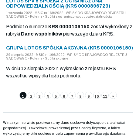
LOTOS SPV 6 SPÓŁKA Z OGRANICZONĄ
ODPOWIEDZIALNOŚCIĄ (KRS 0000896723)
1 września 2022 - MSiG nr 169/2022 - WPISY DO KRAJOWEGO REJESTRU
SĄDOWEGO - Kolejne - Spółki z ograniczoną odpowiedzialnością
Podmiot o numerze
KRS 0000106150
został wykreślony z
rubryki
Dane wspólników
pierwszego działu KRS.
GRUPA LOTOS SPÓŁKA AKCYJNA (KRS 0000106150)
29 sierpnia 2022 - MSiG nr 166/2022 - WPISY DO KRAJOWEGO REJESTRU
SĄDOWEGO - Kolejne - Spółki akcyjne
W dniu 12 sierpnia 2022 r. wykreślono z rejestru KRS
wszystkie wpisy dla tego podmiotu.
1
2
3
4
5
6
7
8
9
10
11
»
W naszym serwisie przetwarzamy dane osobowe dotyczące działalności
gospodarczej i zawodowej prowadzonej przez osoby fizyczne, a także
wykorzystujemy pliki cookies w celu zapewnienia prawidłowego działania