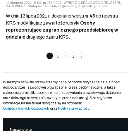
10 sierpnia 2021 - MSiG nr 153/2021 - WPISY DO KRAJOWEGO REJESTRU
SĄDOWEGO - Kolejne - Oddziały zagranicznych przedsiębiorców
W dniu 13 lipca 2021 r. dokonano wpisu nr 45 do rejestru
KRS modyfikując zawartość rubryki
Osoby
reprezentujące zagranicznego przedsiębiorcę w
oddziale
drugiego działu KRS.
1
2
3
4
»
W naszym serwisie przetwarzamy dane osobowe dotyczące działalności
gospodarczej i zawodowej prowadzonej przez osoby fizyczne, a także
wykorzystujemy pliki cookies w celu zapewnienia prawidłowego działania
oraz dalszego rozwoju oferowanych przez nas usług. Szczegółowe
informacje na ten temat dostępne są na stronach:
Ochrona danych osobowych
oraz
Polityka prywatności
.
Nasza oferta