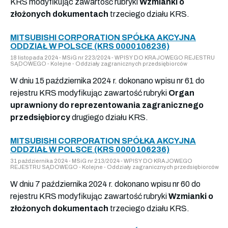
KRS modyfikując zawartość rubryki
Wzmianki o
złożonych dokumentach
trzeciego działu KRS.
MITSUBISHI CORPORATION SPÓŁKA AKCYJNA
ODDZIAŁ W POLSCE (KRS 0000106236)
18 listopada 2024 - MSiG nr 223/2024 - WPISY DO KRAJOWEGO REJESTRU
SĄDOWEGO - Kolejne - Oddziały zagranicznych przedsiębiorców
W dniu 15 października 2024 r. dokonano wpisu nr 61 do
rejestru KRS modyfikując zawartość rubryki
Organ
uprawniony do reprezentowania zagranicznego
przedsiębiorcy
drugiego działu KRS.
MITSUBISHI CORPORATION SPÓŁKA AKCYJNA
ODDZIAŁ W POLSCE (KRS 0000106236)
31 października 2024 - MSiG nr 213/2024 - WPISY DO KRAJOWEGO
REJESTRU SĄDOWEGO - Kolejne - Oddziały zagranicznych przedsiębiorców
W dniu 7 października 2024 r. dokonano wpisu nr 60 do
rejestru KRS modyfikując zawartość rubryki
Wzmianki o
złożonych dokumentach
trzeciego działu KRS.