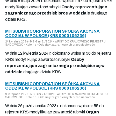
W dniu 8 maja 2024 r. dokonano wpisu nr 57 do rejestru KRS
modyfikując zawartość rubryki
Osoby reprezentujące
zagranicznego przedsiębiorcę w oddziale
drugiego
działu KRS.
MITSUBISHI CORPORATION SPÓŁKA AKCYJNA
ODDZIAŁ W POLSCE (KRS 0000106236)
24 kwietnia 2024 - MSiG nr 81/2024 - WPISY DO KRAJOWEGO REJESTRU
SĄDOWEGO - Kolejne - Oddziały zagranicznych przedsiębiorców
W dniu 12 kwietnia 2024 r. dokonano wpisu nr 56 do rejestru
KRS modyfikując zawartość rubryki
Osoby
reprezentujące zagranicznego przedsiębiorcę w
oddziale
drugiego działu KRS.
MITSUBISHI CORPORATION SPÓŁKA AKCYJNA
ODDZIAŁ W POLSCE (KRS 0000106236)
9 listopada 2023 - MSiG nr 217/2023 - WPISY DO KRAJOWEGO REJESTRU
SĄDOWEGO - Kolejne - Oddziały zagranicznych przedsiębiorców
W dniu 26 października 2023 r. dokonano wpisu nr 55 do
rejestru KRS modyfikując zawartość rubryki
Organ