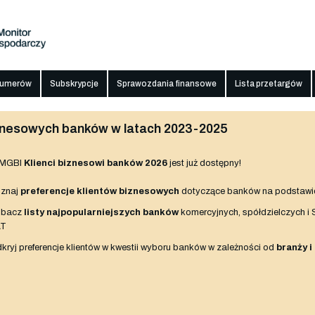
numerów
Subskrypcje
Sprawozdania finansowe
Lista przetargów
biznesowych banków w latach 2023-2025
 MGBI
Klienci biznesowi banków 2026
jest już dostępny!
znaj
preferencje klientów biznesowych
dotyczące banków na podstawi
obacz
listy najpopularniejszych banków
komercyjnych, spółdzielczych i
AT
kryj preferencje klientów w kwestii wyboru banków w zależności od
branży i