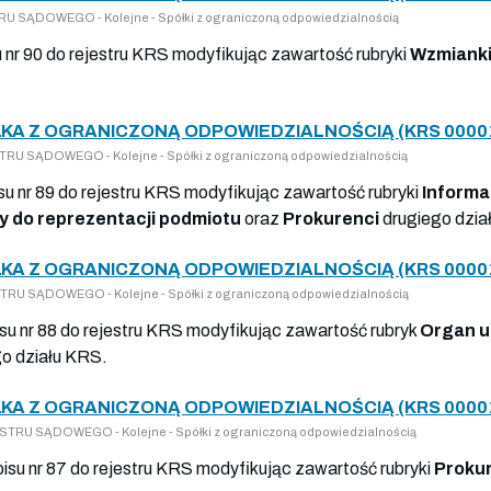
 SĄDOWEGO - Kolejne - Spółki z ograniczoną odpowiedzialnością
u nr 90 do rejestru KRS modyfikując zawartość rubryki
Wzmianki
ŁKA Z OGRANICZONĄ ODPOWIEDZIALNOŚCIĄ (KRS 0000
U SĄDOWEGO - Kolejne - Spółki z ograniczoną odpowiedzialnością
su nr 89 do rejestru KRS modyfikując zawartość rubryki
Informa
 do reprezentacji podmiotu
oraz
Prokurenci
drugiego dzia
ŁKA Z OGRANICZONĄ ODPOWIEDZIALNOŚCIĄ (KRS 0000
U SĄDOWEGO - Kolejne - Spółki z ograniczoną odpowiedzialnością
su nr 88 do rejestru KRS modyfikując zawartość rubryk
Organ u
o działu KRS.
ŁKA Z OGRANICZONĄ ODPOWIEDZIALNOŚCIĄ (KRS 0000
RU SĄDOWEGO - Kolejne - Spółki z ograniczoną odpowiedzialnością
pisu nr 87 do rejestru KRS modyfikując zawartość rubryki
Proku