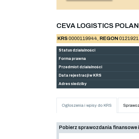
CEVA LOGISTICS POLAND
KRS
0000119944,
REGON
0121921
Status działalności
Forma prawna
Przedmiot działalności
Data rejestracji w KRS
Adres siedziby
Ogłoszenia i wpisy do KRS
Sprawoz
Pobierz sprawozdania finansowe i