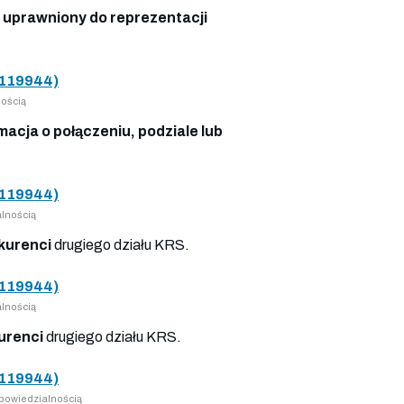
 uprawniony do reprezentacji
119944)
ością
macja o połączeniu, podziale lub
119944)
lnością
kurenci
drugiego działu KRS.
119944)
lnością
urenci
drugiego działu KRS.
119944)
owiedzialnością