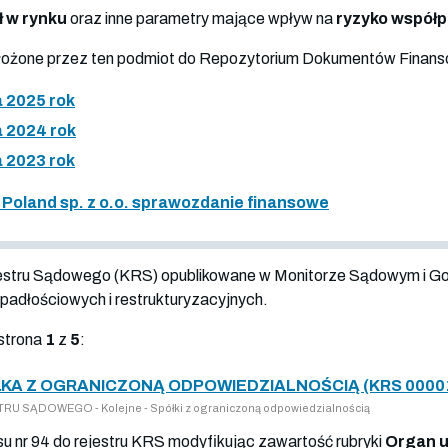
ł w rynku
oraz inne parametry mające wpływ na
ryzyko współ
złożone przez ten podmiot do Repozytorium Dokumentów Finan
 2025 rok
 2024 rok
 2023 rok
 Poland sp. z o.o. sprawozdanie finansowe
jestru Sądowego (KRS) opublikowane w Monitorze Sądowym i G
adłościowych i restrukturyzacyjnych.
strona
1
z
5
:
ŁKA Z OGRANICZONĄ ODPOWIEDZIALNOŚCIĄ (KRS 0000
U SĄDOWEGO - Kolejne - Spółki z ograniczoną odpowiedzialnością
isu nr 94 do rejestru KRS modyfikując zawartość rubryki
Organ u