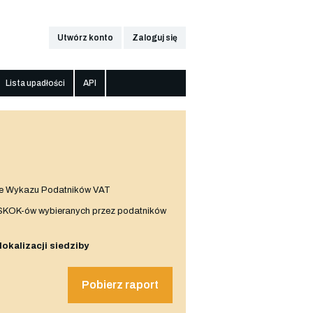
Utwórz konto
Zaloguj się
Lista upadłości
API
e Wykazu Podatników VAT
 SKOK-ów wybieranych przez podatników
 lokalizacji siedziby
Pobierz raport