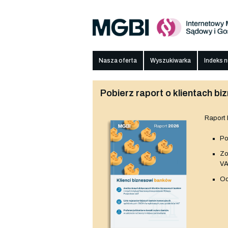
Nasza oferta
Wyszukiwarka
Indeks 
Pobierz raport o klientach 
Raport
Po
Z
V
Od