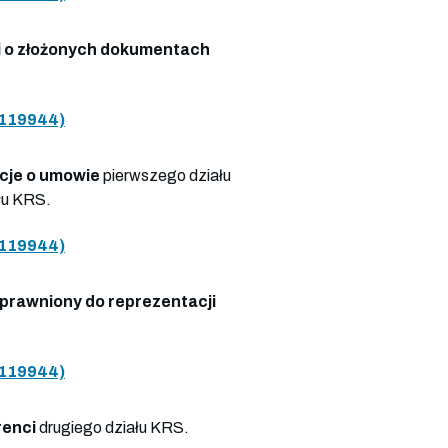
 o złożonych dokumentach
119944)
cje o umowie
pierwszego działu
łu KRS.
119944)
prawniony do reprezentacji
119944)
renci
drugiego działu KRS.