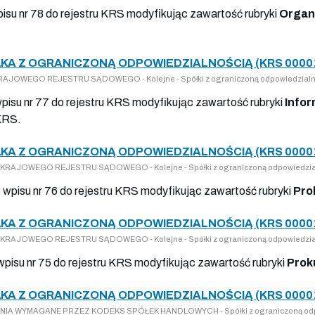
pisu nr 78 do rejestru KRS modyfikując zawartość rubryki
Organ
ŁKA Z OGRANICZONĄ ODPOWIEDZIALNOŚCIĄ (KRS 0000
O KRAJOWEGO REJESTRU SĄDOWEGO - Kolejne - Spółki z ograniczoną odpowiedzialn
wpisu nr 77 do rejestru KRS modyfikując zawartość rubryki
Infor
KRS.
ŁKA Z OGRANICZONĄ ODPOWIEDZIALNOŚCIĄ (KRS 0000
DO KRAJOWEGO REJESTRU SĄDOWEGO - Kolejne - Spółki z ograniczoną odpowiedzia
o wpisu nr 76 do rejestru KRS modyfikując zawartość rubryki
Pro
ŁKA Z OGRANICZONĄ ODPOWIEDZIALNOŚCIĄ (KRS 0000
DO KRAJOWEGO REJESTRU SĄDOWEGO - Kolejne - Spółki z ograniczoną odpowiedzia
 wpisu nr 75 do rejestru KRS modyfikując zawartość rubryki
Prok
ŁKA Z OGRANICZONĄ ODPOWIEDZIALNOŚCIĄ (KRS 0000
OSZENIA WYMAGANE PRZEZ KODEKS SPÓŁEK HANDLOWYCH - Spółki z ograniczoną odp