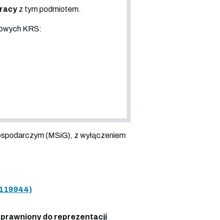
pracy
z tym podmiotem.
sowych KRS:
ospodarczym (MSiG), z wyłączeniem
119944)
prawniony do reprezentacji