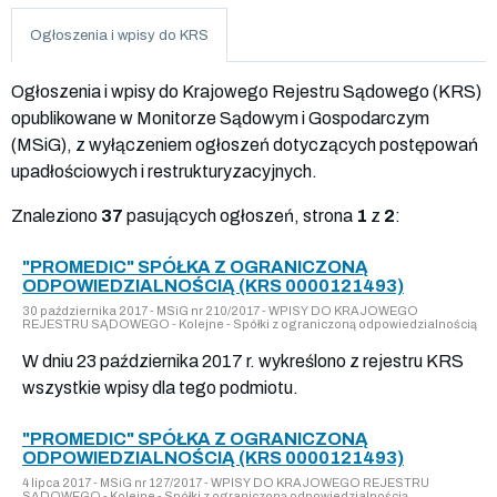
Ogłoszenia i wpisy do KRS
Ogłoszenia i wpisy do Krajowego Rejestru Sądowego (KRS)
opublikowane w Monitorze Sądowym i Gospodarczym
(MSiG), z wyłączeniem ogłoszeń dotyczących postępowań
upadłościowych i restrukturyzacyjnych.
Znaleziono
37
pasujących ogłoszeń, strona
1
z
2
:
"PROMEDIC" SPÓŁKA Z OGRANICZONĄ
ODPOWIEDZIALNOŚCIĄ (KRS 0000121493)
30 października 2017 - MSiG nr 210/2017 - WPISY DO KRAJOWEGO
REJESTRU SĄDOWEGO - Kolejne - Spółki z ograniczoną odpowiedzialnością
W dniu 23 października 2017 r. wykreślono z rejestru KRS
wszystkie wpisy dla tego podmiotu.
"PROMEDIC" SPÓŁKA Z OGRANICZONĄ
ODPOWIEDZIALNOŚCIĄ (KRS 0000121493)
4 lipca 2017 - MSiG nr 127/2017 - WPISY DO KRAJOWEGO REJESTRU
SĄDOWEGO - Kolejne - Spółki z ograniczoną odpowiedzialnością