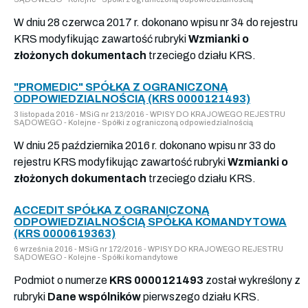
W dniu 28 czerwca 2017 r. dokonano wpisu nr 34 do rejestru
KRS modyfikując zawartość rubryki
Wzmianki o
złożonych dokumentach
trzeciego działu KRS.
"PROMEDIC" SPÓŁKA Z OGRANICZONĄ
ODPOWIEDZIALNOŚCIĄ (KRS 0000121493)
3 listopada 2016 - MSiG nr 213/2016 - WPISY DO KRAJOWEGO REJESTRU
SĄDOWEGO - Kolejne - Spółki z ograniczoną odpowiedzialnością
W dniu 25 października 2016 r. dokonano wpisu nr 33 do
rejestru KRS modyfikując zawartość rubryki
Wzmianki o
złożonych dokumentach
trzeciego działu KRS.
ACCEDIT SPÓŁKA Z OGRANICZONĄ
ODPOWIEDZIALNOŚCIĄ SPÓŁKA KOMANDYTOWA
(KRS 0000619363)
6 września 2016 - MSiG nr 172/2016 - WPISY DO KRAJOWEGO REJESTRU
SĄDOWEGO - Kolejne - Spółki komandytowe
Podmiot o numerze
KRS 0000121493
został wykreślony z
rubryki
Dane wspólników
pierwszego działu KRS.