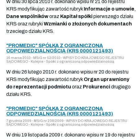
W dniu 30 lipca 2010 r. dokonano wpisu nr 21 do rejestru
KRS modyfikując zawartość rubryk
Informacje o umowie
,
Dane wspólników
oraz
Kapitał spółki
pierwszego działu
KRS oraz rubryki
Wzmianki o złożonych dokumentach
trzeciego działu KRS.
"PROMEDIC" SPÓŁKA Z OGRANICZONĄ
ODPOWIEDZIALNOŚCIĄ (KRS 0000121493)
16 marca 2010 - MSiG nr 52/2010 - WPISY DO KRAJOWEGO REJESTRU
SĄDOWEGO - Kolejne - Spółki z ograniczoną odpowiedzialnością
W dniu 26 lutego 2010 r. dokonano wpisu nr 20 do rejestru
KRS modyfikując zawartość rubryk
Organ uprawniony
do reprezentacji podmiotu
oraz
Prokurenci
drugiego
działu KRS.
"PROMEDIC" SPÓŁKA Z OGRANICZONĄ
ODPOWIEDZIALNOŚCIĄ (KRS 0000121493)
7 grudnia 2009 - MSiG nr 238/2009 - WPISY DO KRAJOWEGO REJESTRU
SĄDOWEGO - Kolejne - Spółki z ograniczoną odpowiedzialnością
W dniu 19 listopada 2009 r. dokonano wpisu nr 19 do rejestru