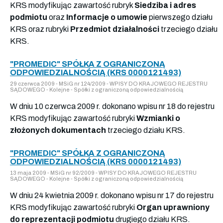
KRS modyfikując zawartość rubryk
Siedziba i adres
podmiotu
oraz
Informacje o umowie
pierwszego działu
KRS oraz rubryki
Przedmiot działalności
trzeciego działu
KRS.
"PROMEDIC" SPÓŁKA Z OGRANICZONĄ
ODPOWIEDZIALNOŚCIĄ (KRS 0000121493)
29 czerwca 2009 - MSiG nr 124/2009 - WPISY DO KRAJOWEGO REJESTRU
SĄDOWEGO - Kolejne - Spółki z ograniczoną odpowiedzialnością
W dniu 10 czerwca 2009 r. dokonano wpisu nr 18 do rejestru
KRS modyfikując zawartość rubryki
Wzmianki o
złożonych dokumentach
trzeciego działu KRS.
"PROMEDIC" SPÓŁKA Z OGRANICZONĄ
ODPOWIEDZIALNOŚCIĄ (KRS 0000121493)
13 maja 2009 - MSiG nr 92/2009 - WPISY DO KRAJOWEGO REJESTRU
SĄDOWEGO - Kolejne - Spółki z ograniczoną odpowiedzialnością
W dniu 24 kwietnia 2009 r. dokonano wpisu nr 17 do rejestru
KRS modyfikując zawartość rubryki
Organ uprawniony
do reprezentacji podmiotu
drugiego działu KRS.