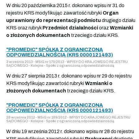
W dniu 20 października 2015 r. dokonano wpisu nr 31 do
rejestru KRS modyfikując zawartość rubryki
Organ
uprawniony do reprezentacji podmiotu
drugiego działu
KRS oraz rubryk
Przedmiot działalności
oraz
Wzmianki
o złożonych dokumentach
trzeciego działu KRS.
"PROMEDIC" SPÓŁKA Z OGRANICZONĄ
ODPOWIEDZIALNOŚCIĄ (KRS 0000121493)
3 września 2013 - MSiG nr 170/2013 - WPISY DO KRAJOWEGO REJESTRU
SĄDOWEGO - Kolejne - Spółki z ograniczoną odpowiedzialnością
W dniu 27 sierpnia 2013 r. dokonano wpisu nr 29 do rejestru
KRS modyfikując zawartość rubryki
Wzmianki o
złożonych dokumentach
trzeciego działu KRS.
"PROMEDIC" SPÓŁKA Z OGRANICZONĄ
ODPOWIEDZIALNOŚCIĄ (KRS 0000121493)
28 września 2012 - MSiG nr 189/2012 - WPISY DO KRAJOWEGO REJESTRU
SĄDOWEGO - Kolejne - Spółki z ograniczoną odpowiedzialnością
W dniu 19 września 2012 r. dokonano wpisu nr 28 do rejestru
KRS modyfikując zawartość rubryki
Prokurenci
drugiego