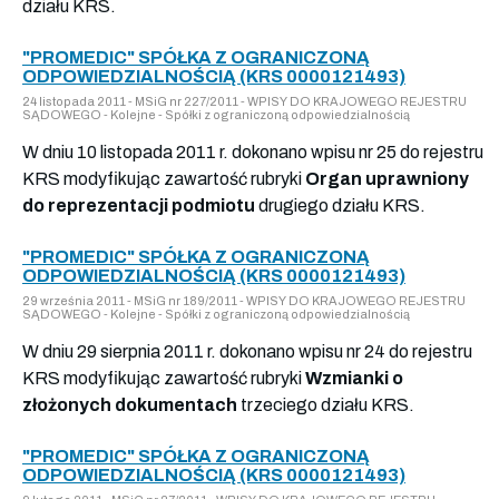
działu KRS.
"PROMEDIC" SPÓŁKA Z OGRANICZONĄ
ODPOWIEDZIALNOŚCIĄ (KRS 0000121493)
24 listopada 2011 - MSiG nr 227/2011 - WPISY DO KRAJOWEGO REJESTRU
SĄDOWEGO - Kolejne - Spółki z ograniczoną odpowiedzialnością
W dniu 10 listopada 2011 r. dokonano wpisu nr 25 do rejestru
KRS modyfikując zawartość rubryki
Organ uprawniony
do reprezentacji podmiotu
drugiego działu KRS.
"PROMEDIC" SPÓŁKA Z OGRANICZONĄ
ODPOWIEDZIALNOŚCIĄ (KRS 0000121493)
29 września 2011 - MSiG nr 189/2011 - WPISY DO KRAJOWEGO REJESTRU
SĄDOWEGO - Kolejne - Spółki z ograniczoną odpowiedzialnością
W dniu 29 sierpnia 2011 r. dokonano wpisu nr 24 do rejestru
KRS modyfikując zawartość rubryki
Wzmianki o
złożonych dokumentach
trzeciego działu KRS.
"PROMEDIC" SPÓŁKA Z OGRANICZONĄ
ODPOWIEDZIALNOŚCIĄ (KRS 0000121493)