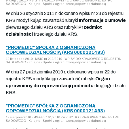
9 lutego 2011 - MSiG nr 27/2011 - WPISY DO KRAJOWEGO REJESTRU
SĄDOWEGO - Kolejne - Spółki z ograniczoną odpowiedzialnością
W dniu 26 stycznia 2011 r. dokonano wpisu nr 23 do rejestru
KRS modyfikując zawartość rubryki
Informacje o umowie
pierwszego działu KRS oraz rubryki
Przedmiot
działalności
trzeciego działu KRS.
"PROMEDIC" SPÓŁKA Z OGRANICZONĄ
ODPOWIEDZIALNOŚCIĄ (KRS 0000121493)
10 listopada 2010 - MSiG nr 219/2010 - WPISY DO KRAJOWEGO REJESTRU
SĄDOWEGO - Kolejne - Spółki z ograniczoną odpowiedzialnością
W dniu 27 października 2010 r. dokonano wpisu nr 22 do
rejestru KRS modyfikując zawartość rubryki
Organ
uprawniony do reprezentacji podmiotu
drugiego działu
KRS.
"PROMEDIC" SPÓŁKA Z OGRANICZONĄ
ODPOWIEDZIALNOŚCIĄ (KRS 0000121493)
19 sierpnia 2010 - MSiG nr 161/2010 - WPISY DO KRAJOWEGO REJESTRU
SĄDOWEGO - Kolejne - Spółki z ograniczoną odpowiedzialnością