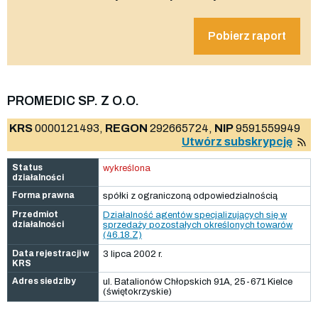
Pobierz raport
PROMEDIC SP. Z O.O.
KRS
0000121493,
REGON
292665724,
NIP
9591559949
Utwórz subskrypcję
Status
wykreślona
działalności
Forma prawna
spółki z ograniczoną odpowiedzialnością
Przedmiot
Działalność agentów specjalizujących się w
działalności
sprzedaży pozostałych określonych towarów
(46.18.Z)
Data rejestracji w
3 lipca 2002 r.
KRS
Adres siedziby
ul. Batalionów Chłopskich 91A, 25-671 Kielce
(świętokrzyskie)