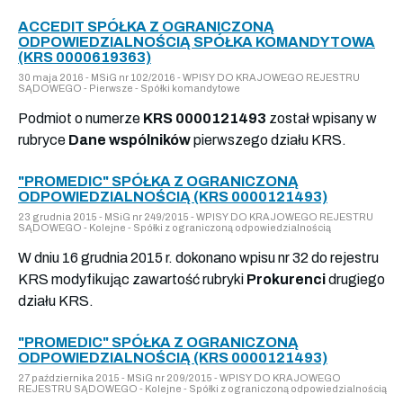
ACCEDIT SPÓŁKA Z OGRANICZONĄ
ODPOWIEDZIALNOŚCIĄ SPÓŁKA KOMANDYTOWA
(KRS 0000619363)
30 maja 2016 - MSiG nr 102/2016 - WPISY DO KRAJOWEGO REJESTRU
SĄDOWEGO - Pierwsze - Spółki komandytowe
Podmiot o numerze
KRS 0000121493
został wpisany w
rubryce
Dane wspólników
pierwszego działu KRS.
"PROMEDIC" SPÓŁKA Z OGRANICZONĄ
ODPOWIEDZIALNOŚCIĄ (KRS 0000121493)
23 grudnia 2015 - MSiG nr 249/2015 - WPISY DO KRAJOWEGO REJESTRU
SĄDOWEGO - Kolejne - Spółki z ograniczoną odpowiedzialnością
W dniu 16 grudnia 2015 r. dokonano wpisu nr 32 do rejestru
KRS modyfikując zawartość rubryki
Prokurenci
drugiego
działu KRS.
"PROMEDIC" SPÓŁKA Z OGRANICZONĄ
ODPOWIEDZIALNOŚCIĄ (KRS 0000121493)
27 października 2015 - MSiG nr 209/2015 - WPISY DO KRAJOWEGO
REJESTRU SĄDOWEGO - Kolejne - Spółki z ograniczoną odpowiedzialnością