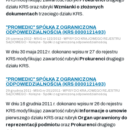
działu KRS oraz rubryki
Wzmianki o złożonych
dokumentach
trzeciego działu KRS.
"PROMEDIC" SPÓŁKA Z OGRANICZONĄ
ODPOWIEDZIALNOŚCIĄ (KRS 0000121493)
26 czerwca 2012 - MSiG nr 122/2012 - WPISY DO KRAJOWEGO REJESTRU
SĄDOWEGO - Kolejne - Spółki z ograniczoną odpowiedzialnością
W dniu 30 maja 2012 r. dokonano wpisu nr 27 do rejestru
KRS modyfikując zawartość rubryki
Prokurenci
drugiego
działu KRS.
"PROMEDIC" SPÓŁKA Z OGRANICZONĄ
ODPOWIEDZIALNOŚCIĄ (KRS 0000121493)
29 grudnia 2011 - MSiG nr 251/2011 - WPISY DO KRAJOWEGO REJESTRU
SĄDOWEGO - Kolejne - Spółki z ograniczoną odpowiedzialnością
W dniu 16 grudnia 2011 r. dokonano wpisu nr 26 do rejestru
KRS modyfikując zawartość rubryki
Informacje o umowie
pierwszego działu KRS oraz rubryk
Organ uprawniony do
reprezentacji podmiotu
oraz
Prokurenci
drugiego