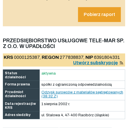
Pobierz raport
PRZEDSIĘBIORSTWO USŁUGOWE TELE-MAR SP.
Z O.O. W UPADŁOŚCI
KRS
0000125387,
REGON
277838837,
NIP
6391804331
Utwórz subskrypcję
Status
aktywna
działalności
Forma prawna
spółki z ograniczoną odpowiedzialnością
Przedmiot
Odzysk surowców z materiałów segregowanych
działalności
(38.32.Z)
Data rejestracji w
1 sierpnia 2002 r.
KRS
Adres siedziby
ul. Stalowa 4, 47-400 Racibórz (śląskie)