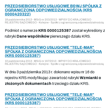
PRZEDSIĘBIORSTWO USŁUGOWE B&WJ SPÓŁKA Z
OGRANICZONĄ ODPOWIEDZIALNOŚCIĄ (KRS
0000420322)
18 października 2013 - MSiG nr 203/2013 - WPISY DO KRAJOWEGO
REJESTRU SĄDOWEGO - Kolejne - Spółki z ograniczoną odpowiedzialnością
Podmiot o numerze
KRS 0000125387
został wykreślony z
rubryki
Dane wspólników
pierwszego działu KRS.
PRZEDSIĘBIORSTWO USŁUGOWE "TELE-MAR"
SPÓŁKA Z OGRANICZONĄ ODPOWIEDZIALNOŚCIĄ
(KRS 0000125387)
10 października 2013 - MSiG nr 197/2013 - WPISY DO KRAJOWEGO
REJESTRU SĄDOWEGO - Kolejne - Spółki z ograniczoną odpowiedzialnością
W dniu 3 października 2013 r. dokonano wpisu nr 16 do
rejestru KRS modyfikując zawartość rubryki
Wzmianki o
złożonych dokumentach
trzeciego działu KRS.
PRZEDSIĘBIORSTWO USŁUGOWE "TELE-MAR"
SPÓŁKA Z OGRANICZONĄ ODPOWIEDZIALNOŚCIĄ
(KRS 0000125387)