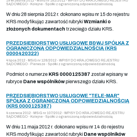
19 września 2012 - MSiG nr 182/2012 - WPISY DO KRAJOWEGO REJESTRU
SĄDOWEGO - Kolejne - Spółki z ograniczoną odpowiedzialnością
W dniu 28 sierpnia 2012 r. dokonano wpisu nr 15 do rejestru
KRS modyfikując zawartość rubryki
Wzmianki o
złożonych dokumentach
trzeciego działu KRS.
PRZEDSIĘBIORSTWO USŁUGOWE B&WJ SPÓŁKA Z
OGRANICZONĄ ODPOWIEDZIALNOŚCIĄ (KRS
0000420322)
4 lipca 2012 - MSiG nr 128/2012 - WPISY DO KRAJOWEGO REJESTRU
SĄDOWEGO - Pierwsze - Spółki z ograniczoną odpowiedzialnością
Podmiot o numerze
KRS 0000125387
został wpisany w
rubryce
Dane wspólników
pierwszego działu KRS.
PRZEDSIĘBIORSTWO USŁUGOWE "TELE-MAR"
SPÓŁKA Z OGRANICZONĄ ODPOWIEDZIALNOŚCIĄ
(KRS 0000125387)
4 czerwca 2012 - MSiG nr 107/2012 - WPISY DO KRAJOWEGO REJESTRU
SĄDOWEGO - Kolejne - Spółki z ograniczoną odpowiedzialnością
W dniu 11 maja 2012 r. dokonano wpisu nr 14 do rejestru
KRS modyfikując zawartość rubryki
Dane wspólników