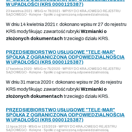
W UPADŁOŚCI (KRS 0000125387)
23 kwietnia 2021 - MSiG nr 78/2021 - WPISY DO KRAJOWEGO REJESTRU
SĄDOWEGO - Kolejne - Spółki z ograniczoną odpowiedzialnością
W dniu 14 kwietnia 2021 r. dokonano wpisu nr 27 do rejestru
KRS modyfikując zawartość rubryki
Wzmianki o
złożonych dokumentach
trzeciego działu KRS.
PRZEDSIĘBIORSTWO USŁUGOWE "TELE-MAR"
SPÓŁKA Z OGRANICZONĄ ODPOWIEDZIALNOŚCIĄ
W UPADŁOŚCI (KRS 0000125387)
17 kwietnia 2020 - MSiG nr 75/2020 - WPISY DO KRAJOWEGO REJESTRU
SĄDOWEGO - Kolejne - Spółki z ograniczoną odpowiedzialnością
W dniu 31 marca 2020 r. dokonano wpisu nr 26 do rejestru
KRS modyfikując zawartość rubryki
Wzmianki o
złożonych dokumentach
trzeciego działu KRS.
PRZEDSIĘBIORSTWO USŁUGOWE "TELE-MAR"
SPÓŁKA Z OGRANICZONĄ ODPOWIEDZIALNOŚCIĄ
W UPADŁOŚCI (KRS 0000125387)
11 lipca 2019 - MSiG nr 133/2019 - WPISY DO KRAJOWEGO REJESTRU
SĄDOWEGO - Kolejne - Spółki z ograniczoną odpowiedzialnością