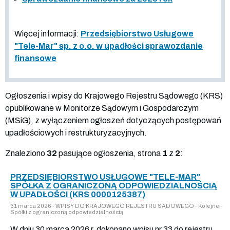
Więcej informacji:
Przedsiębiorstwo Usługowe
"Tele-Mar" sp. z o.o. w upadłości sprawozdanie
finansowe
Ogłoszenia i wpisy do Krajowego Rejestru Sądowego (KRS)
opublikowane w Monitorze Sądowym i Gospodarczym
(MSiG), z wyłączeniem ogłoszeń dotyczących postępowań
upadłościowych i restrukturyzacyjnych.
Znaleziono
32
pasujące ogłoszenia, strona
1
z
2
:
PRZEDSIĘBIORSTWO USŁUGOWE "TELE-MAR"
SPÓŁKA Z OGRANICZONĄ ODPOWIEDZIALNOŚCIĄ
W UPADŁOŚCI (KRS 0000125387)
31 marca 2026 - WPISY DO KRAJOWEGO REJESTRU SĄDOWEGO - Kolejne -
Spółki z ograniczoną odpowiedzialnością
W dniu 30 marca 2026 r. dokonano wpisu nr 33 do rejestru