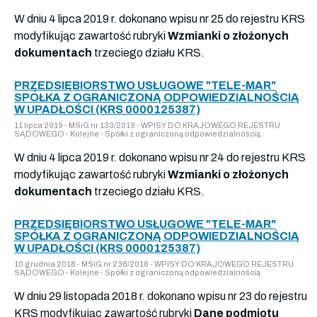
W dniu 4 lipca 2019 r. dokonano wpisu nr 25 do rejestru KRS
modyfikując zawartość rubryki
Wzmianki o złożonych
dokumentach
trzeciego działu KRS.
PRZEDSIĘBIORSTWO USŁUGOWE "TELE-MAR"
SPÓŁKA Z OGRANICZONĄ ODPOWIEDZIALNOŚCIĄ
W UPADŁOŚCI (KRS 0000125387)
11 lipca 2019 - MSiG nr 133/2019 - WPISY DO KRAJOWEGO REJESTRU
SĄDOWEGO - Kolejne - Spółki z ograniczoną odpowiedzialnością
W dniu 4 lipca 2019 r. dokonano wpisu nr 24 do rejestru KRS
modyfikując zawartość rubryki
Wzmianki o złożonych
dokumentach
trzeciego działu KRS.
PRZEDSIĘBIORSTWO USŁUGOWE "TELE-MAR"
SPÓŁKA Z OGRANICZONĄ ODPOWIEDZIALNOŚCIĄ
W UPADŁOŚCI (KRS 0000125387)
10 grudnia 2018 - MSiG nr 238/2018 - WPISY DO KRAJOWEGO REJESTRU
SĄDOWEGO - Kolejne - Spółki z ograniczoną odpowiedzialnością
W dniu 29 listopada 2018 r. dokonano wpisu nr 23 do rejestru
KRS modyfikując zawartość rubryki
Dane podmiotu