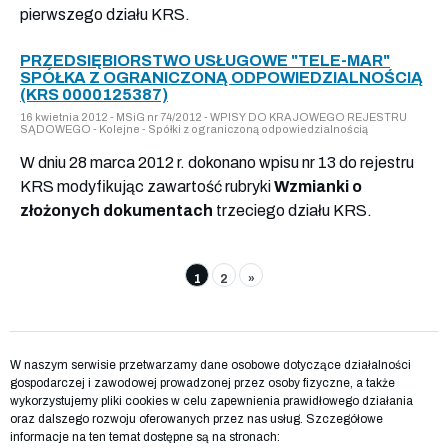
pierwszego działu KRS.
PRZEDSIĘBIORSTWO USŁUGOWE "TELE-MAR"
SPÓŁKA Z OGRANICZONĄ ODPOWIEDZIALNOŚCIĄ
(KRS 0000125387)
16 kwietnia 2012 - MSiG nr 74/2012 - WPISY DO KRAJOWEGO REJESTRU
SĄDOWEGO - Kolejne - Spółki z ograniczoną odpowiedzialnością
W dniu 28 marca 2012 r. dokonano wpisu nr 13 do rejestru
KRS modyfikując zawartość rubryki
Wzmianki o
złożonych dokumentach
trzeciego działu KRS.
1
2
»
W naszym serwisie przetwarzamy dane osobowe dotyczące działalności
gospodarczej i zawodowej prowadzonej przez osoby fizyczne, a także
wykorzystujemy pliki cookies w celu zapewnienia prawidłowego działania
oraz dalszego rozwoju oferowanych przez nas usług. Szczegółowe
informacje na ten temat dostępne są na stronach: