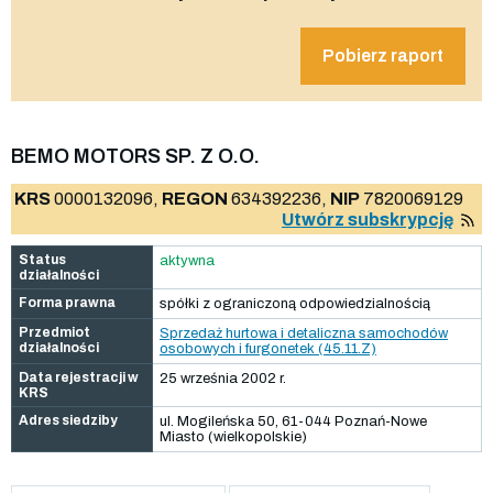
Pobierz raport
BEMO MOTORS SP. Z O.O.
KRS
0000132096,
REGON
634392236,
NIP
7820069129
Utwórz subskrypcję
Status
aktywna
działalności
Forma prawna
spółki z ograniczoną odpowiedzialnością
Przedmiot
Sprzedaż hurtowa i detaliczna samochodów
działalności
osobowych i furgonetek (45.11.Z)
Data rejestracji w
25 września 2002 r.
KRS
Adres siedziby
ul. Mogileńska 50, 61-044 Poznań-Nowe
Miasto (wielkopolskie)