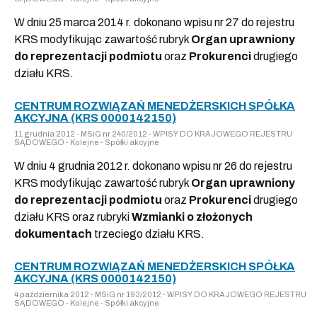
W dniu 25 marca 2014 r. dokonano wpisu nr 27 do rejestru
KRS modyfikując zawartość rubryk
Organ uprawniony
do reprezentacji podmiotu
oraz
Prokurenci
drugiego
działu KRS.
CENTRUM ROZWIĄZAŃ MENEDŻERSKICH SPÓŁKA
AKCYJNA (KRS 0000142150)
11 grudnia 2012 - MSiG nr 240/2012 - WPISY DO KRAJOWEGO REJESTRU
SĄDOWEGO - Kolejne - Spółki akcyjne
W dniu 4 grudnia 2012 r. dokonano wpisu nr 26 do rejestru
KRS modyfikując zawartość rubryk
Organ uprawniony
do reprezentacji podmiotu
oraz
Prokurenci
drugiego
działu KRS oraz rubryki
Wzmianki o złożonych
dokumentach
trzeciego działu KRS.
CENTRUM ROZWIĄZAŃ MENEDŻERSKICH SPÓŁKA
AKCYJNA (KRS 0000142150)
4 października 2012 - MSiG nr 193/2012 - WPISY DO KRAJOWEGO REJESTRU
SĄDOWEGO - Kolejne - Spółki akcyjne