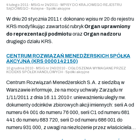
4 lutego 2011 - MSiG nr 24/2011 - WPISY DO KRAJOWEGO REJESTRU
SĄDOWEGO - Kolejne - Spółki akcyjne
W dniu 20 stycznia 2011 r. dokonano wpisu nr 20 do rejestru
KRS modyfikując zawartość rubryk
Organ uprawniony
do reprezentacji podmiotu
oraz
Organ nadzoru
drugiego działu KRS.
CENTRUM ROZWIĄZAŃ MENEDŻERSKICH SPÓŁKA
AKCYJNA (KRS 0000142150)
10 grudnia 2010 - MSiG nr 240/2010 - OGŁOSZENIA WYMAGANE PRZEZ
KODEKS SPÓŁEK HANDLOWYCH - Spółki akcyjne
Centrum Rozwiązań Menedżerskich S.A. z siedzibą w
Warszawie informuje, że na mocy uchwały Zarządu nr
1/11/2011 z dnia 16.11.2010 r. unieważnieniu uległy nw.
dokumenty odcinków zbiorowych akcji imiennych: serii A od
numeru 64 001 do numeru 76 000, serii C1 od numeru 681
441 do numeru 683 720, serii D od numeru 686 001 do
numeru 931 000, z uwagi na niezłożenie przez właściciela...