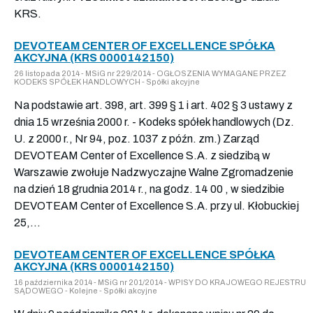
KRS.
DEVOTEAM CENTER OF EXCELLENCE SPÓŁKA
AKCYJNA (KRS 0000142150)
26 listopada 2014 - MSiG nr 229/2014 - OGŁOSZENIA WYMAGANE PRZEZ
KODEKS SPÓŁEK HANDLOWYCH - Spółki akcyjne
Na podstawie art. 398, art. 399 § 1 i art. 402 § 3 ustawy z
dnia 15 września 2000 r. - Kodeks spółek handlowych (Dz.
U. z 2000 r., Nr 94, poz. 1037 z późn. zm.) Zarząd
DEVOTEAM Center of Excellence S.A. z siedzibą w
Warszawie zwołuje Nadzwyczajne Walne Zgromadzenie
na dzień 18 grudnia 2014 r., na godz. 14 00 , w siedzibie
DEVOTEAM Center of Excellence S.A. przy ul. Kłobuckiej
25,...
DEVOTEAM CENTER OF EXCELLENCE SPÓŁKA
AKCYJNA (KRS 0000142150)
16 października 2014 - MSiG nr 201/2014 - WPISY DO KRAJOWEGO REJESTRU
SĄDOWEGO - Kolejne - Spółki akcyjne