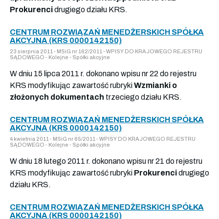
Prokurenci
drugiego działu KRS.
CENTRUM ROZWIĄZAŃ MENEDŻERSKICH SPÓŁKA
AKCYJNA (KRS 0000142150)
23 sierpnia 2011 - MSiG nr 162/2011 - WPISY DO KRAJOWEGO REJESTRU
SĄDOWEGO - Kolejne - Spółki akcyjne
W dniu 15 lipca 2011 r. dokonano wpisu nr 22 do rejestru
KRS modyfikując zawartość rubryki
Wzmianki o
złożonych dokumentach
trzeciego działu KRS.
CENTRUM ROZWIĄZAŃ MENEDŻERSKICH SPÓŁKA
AKCYJNA (KRS 0000142150)
4 kwietnia 2011 - MSiG nr 65/2011 - WPISY DO KRAJOWEGO REJESTRU
SĄDOWEGO - Kolejne - Spółki akcyjne
W dniu 18 lutego 2011 r. dokonano wpisu nr 21 do rejestru
KRS modyfikując zawartość rubryki
Prokurenci
drugiego
działu KRS.
CENTRUM ROZWIĄZAŃ MENEDŻERSKICH SPÓŁKA
AKCYJNA (KRS 0000142150)