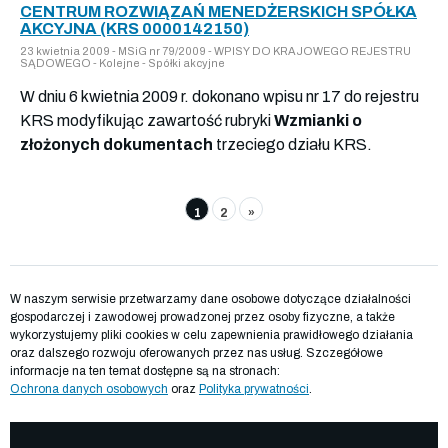
CENTRUM ROZWIĄZAŃ MENEDŻERSKICH SPÓŁKA
AKCYJNA (KRS 0000142150)
23 kwietnia 2009 - MSiG nr 79/2009 - WPISY DO KRAJOWEGO REJESTRU
SĄDOWEGO - Kolejne - Spółki akcyjne
W dniu 6 kwietnia 2009 r. dokonano wpisu nr 17 do rejestru
KRS modyfikując zawartość rubryki
Wzmianki o
złożonych dokumentach
trzeciego działu KRS.
1
2
»
W naszym serwisie przetwarzamy dane osobowe dotyczące działalności
gospodarczej i zawodowej prowadzonej przez osoby fizyczne, a także
wykorzystujemy pliki cookies w celu zapewnienia prawidłowego działania
oraz dalszego rozwoju oferowanych przez nas usług. Szczegółowe
informacje na ten temat dostępne są na stronach:
Ochrona danych osobowych
oraz
Polityka prywatności
.