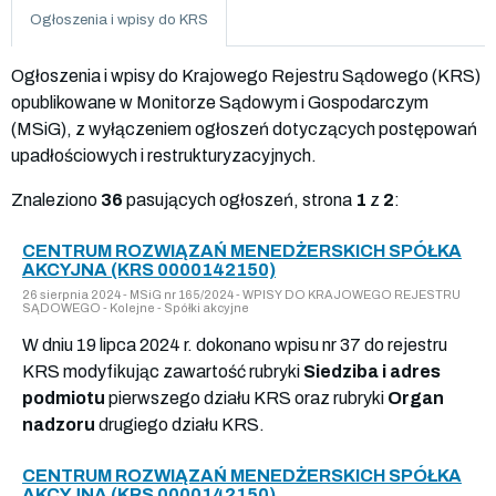
Ogłoszenia i wpisy do KRS
Ogłoszenia i wpisy do Krajowego Rejestru Sądowego (KRS)
opublikowane w Monitorze Sądowym i Gospodarczym
(MSiG), z wyłączeniem ogłoszeń dotyczących postępowań
upadłościowych i restrukturyzacyjnych.
Znaleziono
36
pasujących ogłoszeń, strona
1
z
2
:
CENTRUM ROZWIĄZAŃ MENEDŻERSKICH SPÓŁKA
AKCYJNA (KRS 0000142150)
26 sierpnia 2024 - MSiG nr 165/2024 - WPISY DO KRAJOWEGO REJESTRU
SĄDOWEGO - Kolejne - Spółki akcyjne
W dniu 19 lipca 2024 r. dokonano wpisu nr 37 do rejestru
KRS modyfikując zawartość rubryki
Siedziba i adres
podmiotu
pierwszego działu KRS oraz rubryki
Organ
nadzoru
drugiego działu KRS.
CENTRUM ROZWIĄZAŃ MENEDŻERSKICH SPÓŁKA
AKCYJNA (KRS 0000142150)