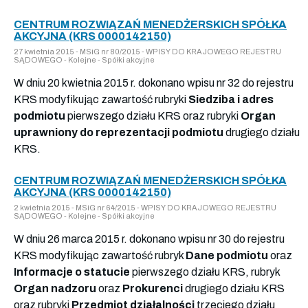
CENTRUM ROZWIĄZAŃ MENEDŻERSKICH SPÓŁKA
AKCYJNA (KRS 0000142150)
27 kwietnia 2015 - MSiG nr 80/2015 - WPISY DO KRAJOWEGO REJESTRU
SĄDOWEGO - Kolejne - Spółki akcyjne
W dniu 20 kwietnia 2015 r. dokonano wpisu nr 32 do rejestru
KRS modyfikując zawartość rubryki
Siedziba i adres
podmiotu
pierwszego działu KRS oraz rubryki
Organ
uprawniony do reprezentacji podmiotu
drugiego działu
KRS.
CENTRUM ROZWIĄZAŃ MENEDŻERSKICH SPÓŁKA
AKCYJNA (KRS 0000142150)
2 kwietnia 2015 - MSiG nr 64/2015 - WPISY DO KRAJOWEGO REJESTRU
SĄDOWEGO - Kolejne - Spółki akcyjne
W dniu 26 marca 2015 r. dokonano wpisu nr 30 do rejestru
KRS modyfikując zawartość rubryk
Dane podmiotu
oraz
Informacje o statucie
pierwszego działu KRS, rubryk
Organ nadzoru
oraz
Prokurenci
drugiego działu KRS
oraz rubryki
Przedmiot działalności
trzeciego działu