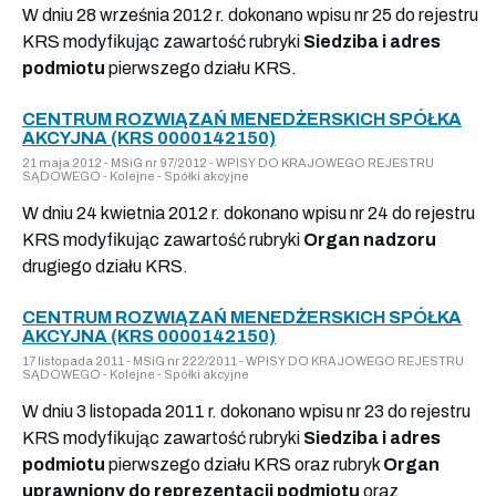
W dniu 28 września 2012 r. dokonano wpisu nr 25 do rejestru
KRS modyfikując zawartość rubryki
Siedziba i adres
podmiotu
pierwszego działu KRS.
CENTRUM ROZWIĄZAŃ MENEDŻERSKICH SPÓŁKA
AKCYJNA (KRS 0000142150)
21 maja 2012 - MSiG nr 97/2012 - WPISY DO KRAJOWEGO REJESTRU
SĄDOWEGO - Kolejne - Spółki akcyjne
W dniu 24 kwietnia 2012 r. dokonano wpisu nr 24 do rejestru
KRS modyfikując zawartość rubryki
Organ nadzoru
drugiego działu KRS.
CENTRUM ROZWIĄZAŃ MENEDŻERSKICH SPÓŁKA
AKCYJNA (KRS 0000142150)
17 listopada 2011 - MSiG nr 222/2011 - WPISY DO KRAJOWEGO REJESTRU
SĄDOWEGO - Kolejne - Spółki akcyjne
W dniu 3 listopada 2011 r. dokonano wpisu nr 23 do rejestru
KRS modyfikując zawartość rubryki
Siedziba i adres
podmiotu
pierwszego działu KRS oraz rubryk
Organ
uprawniony do reprezentacji podmiotu
oraz