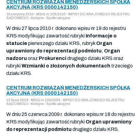
CENTRUM ROZWIĄZAŃ MENEDŻERSKICH SPÓŁKA
AKCYJNA (KRS 0000142150)
16 sierpnia 2010 - MSiG nr 158/2010 - WPISY DO KRAJOWEGO REJESTRU
SĄDOWEGO - Kolejne - Spółki akcyjne
W dniu 27 lipca 2010 r. dokonano wpisu nr 19 do rejestru
KRS modyfikując zawartość rubryki
Informacje o
statucie
pierwszego działu KRS, rubryk
Organ
uprawniony do reprezentacji podmiotu
,
Organ
nadzoru
oraz
Prokurenci
drugiego działu KRS oraz
rubryki
Wzmianki o złożonych dokumentach
trzeciego
działu KRS.
CENTRUM ROZWIĄZAŃ MENEDŻERSKICH SPÓŁKA
AKCYJNA (KRS 0000142150)
13 lipca 2009 - MSiG nr 134/2009 - WPISY DO KRAJOWEGO REJESTRU
SĄDOWEGO - Kolejne - Spółki akcyjne
W dniu 25 czerwca 2009 r. dokonano wpisu nr 18 do rejestru
KRS modyfikując zawartość rubryki
Organ uprawniony
do reprezentacji podmiotu
drugiego działu KRS.