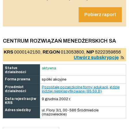
Pobierz raport
CENTRUM ROZWIĄZAŃ MENEDŻERSKICH SA
KRS
0000142150,
REGON
013053800,
NIP
5222359856
Utwórz subskrypcję
Status
aktywna
działalności
Forma prawna
spółki akcyjne
Przedmiot
Pozostałe pozaszkolne formy edukacji, gdzie
działalności
indziej niesklasyfikowane (85.59.B)
Data rejestracji w
9 grudnia 2002 r.
KRS
Adres siedziby
ul. Flory 3/1, 00-586 Śródmieście
(mazowieckie)