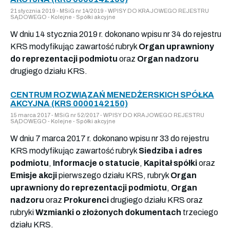
21 stycznia 2019 - MSiG nr 14/2019 - WPISY DO KRAJOWEGO REJESTRU
SĄDOWEGO - Kolejne - Spółki akcyjne
W dniu 14 stycznia 2019 r. dokonano wpisu nr 34 do rejestru
KRS modyfikując zawartość rubryk
Organ uprawniony
do reprezentacji podmiotu
oraz
Organ nadzoru
drugiego działu KRS.
CENTRUM ROZWIĄZAŃ MENEDŻERSKICH SPÓŁKA
AKCYJNA (KRS 0000142150)
15 marca 2017 - MSiG nr 52/2017 - WPISY DO KRAJOWEGO REJESTRU
SĄDOWEGO - Kolejne - Spółki akcyjne
W dniu 7 marca 2017 r. dokonano wpisu nr 33 do rejestru
KRS modyfikując zawartość rubryk
Siedziba i adres
podmiotu
,
Informacje o statucie
,
Kapitał spółki
oraz
Emisje akcji
pierwszego działu KRS, rubryk
Organ
uprawniony do reprezentacji podmiotu
,
Organ
nadzoru
oraz
Prokurenci
drugiego działu KRS oraz
rubryki
Wzmianki o złożonych dokumentach
trzeciego
działu KRS.