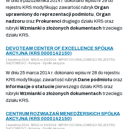
W dniu 9 października 2014 r. dokonano wpisu nr 29 do
rejestru KRS modyfikując zawartość rubryk
Organ
uprawniony do reprezentacji podmiotu
,
Organ
nadzoru
oraz
Prokurenci
drugiego działu KRS oraz
rubryki
Wzmianki o złożonych dokumentach
trzeciego
działu KRS.
DEVOTEAM CENTER OF EXCELLENCE SPÓŁKA
AKCYJNA (KRS 0000142150)
1 kwietnia 2014 - MSiG nr 63/2014 - WPISY DO KRAJOWEGO REJESTRU
SĄDOWEGO - Kolejne - Spółki akcyjne
W dniu 25 marca 2014 r. dokonano wpisu nr 28 do rejestru
KRS modyfikując zawartość rubryk
Dane podmiotu
oraz
Informacje o statucie
pierwszego działu KRS oraz
rubryki
Wzmianki o złożonych dokumentach
trzeciego
działu KRS.
CENTRUM ROZWIĄZAŃ MENEDŻERSKICH SPÓŁKA
AKCYJNA (KRS 0000142150)
1 kwietnia 2014 - MSiG nr 63/2014 - WPISY DO KRAJOWEGO REJESTRU
SĄDOWEGO - Kolejne - Spółki akcyjne