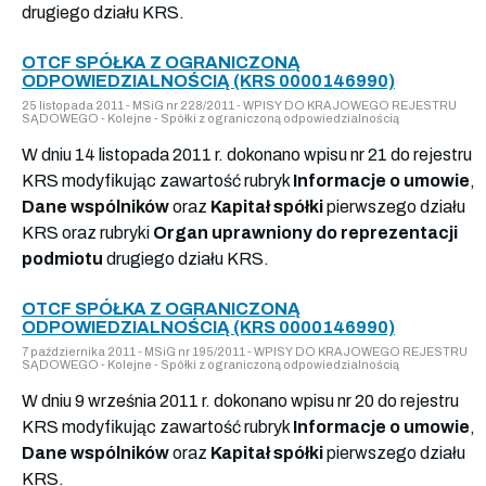
drugiego działu KRS.
OTCF SPÓŁKA Z OGRANICZONĄ
ODPOWIEDZIALNOŚCIĄ (KRS 0000146990)
25 listopada 2011 - MSiG nr 228/2011 - WPISY DO KRAJOWEGO REJESTRU
SĄDOWEGO - Kolejne - Spółki z ograniczoną odpowiedzialnością
W dniu 14 listopada 2011 r. dokonano wpisu nr 21 do rejestru
KRS modyfikując zawartość rubryk
Informacje o umowie
,
Dane wspólników
oraz
Kapitał spółki
pierwszego działu
KRS oraz rubryki
Organ uprawniony do reprezentacji
podmiotu
drugiego działu KRS.
OTCF SPÓŁKA Z OGRANICZONĄ
ODPOWIEDZIALNOŚCIĄ (KRS 0000146990)
7 października 2011 - MSiG nr 195/2011 - WPISY DO KRAJOWEGO REJESTRU
SĄDOWEGO - Kolejne - Spółki z ograniczoną odpowiedzialnością
W dniu 9 września 2011 r. dokonano wpisu nr 20 do rejestru
KRS modyfikując zawartość rubryk
Informacje o umowie
,
Dane wspólników
oraz
Kapitał spółki
pierwszego działu
KRS.