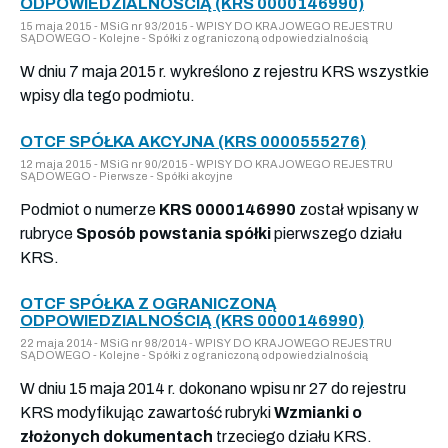
ODPOWIEDZIALNOŚCIĄ (KRS 0000146990)
15 maja 2015 - MSiG nr 93/2015 - WPISY DO KRAJOWEGO REJESTRU
SĄDOWEGO - Kolejne - Spółki z ograniczoną odpowiedzialnością
W dniu 7 maja 2015 r. wykreślono z rejestru KRS wszystkie
wpisy dla tego podmiotu.
OTCF SPÓŁKA AKCYJNA (KRS 0000555276)
12 maja 2015 - MSiG nr 90/2015 - WPISY DO KRAJOWEGO REJESTRU
SĄDOWEGO - Pierwsze - Spółki akcyjne
Podmiot o numerze
KRS 0000146990
został wpisany w
rubryce
Sposób powstania spółki
pierwszego działu
KRS.
OTCF SPÓŁKA Z OGRANICZONĄ
ODPOWIEDZIALNOŚCIĄ (KRS 0000146990)
22 maja 2014 - MSiG nr 98/2014 - WPISY DO KRAJOWEGO REJESTRU
SĄDOWEGO - Kolejne - Spółki z ograniczoną odpowiedzialnością
W dniu 15 maja 2014 r. dokonano wpisu nr 27 do rejestru
KRS modyfikując zawartość rubryki
Wzmianki o
złożonych dokumentach
trzeciego działu KRS.