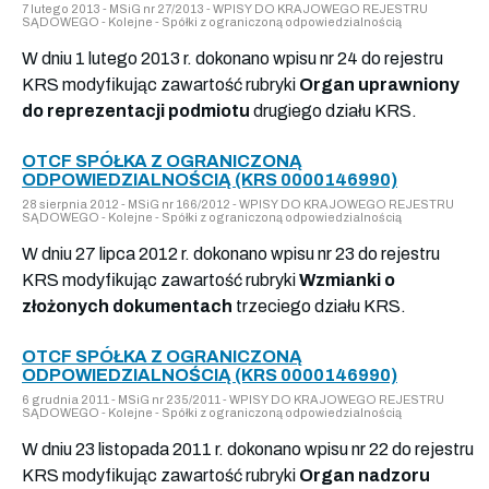
7 lutego 2013 - MSiG nr 27/2013 - WPISY DO KRAJOWEGO REJESTRU
SĄDOWEGO - Kolejne - Spółki z ograniczoną odpowiedzialnością
W dniu 1 lutego 2013 r. dokonano wpisu nr 24 do rejestru
KRS modyfikując zawartość rubryki
Organ uprawniony
do reprezentacji podmiotu
drugiego działu KRS.
OTCF SPÓŁKA Z OGRANICZONĄ
ODPOWIEDZIALNOŚCIĄ (KRS 0000146990)
28 sierpnia 2012 - MSiG nr 166/2012 - WPISY DO KRAJOWEGO REJESTRU
SĄDOWEGO - Kolejne - Spółki z ograniczoną odpowiedzialnością
W dniu 27 lipca 2012 r. dokonano wpisu nr 23 do rejestru
KRS modyfikując zawartość rubryki
Wzmianki o
złożonych dokumentach
trzeciego działu KRS.
OTCF SPÓŁKA Z OGRANICZONĄ
ODPOWIEDZIALNOŚCIĄ (KRS 0000146990)
6 grudnia 2011 - MSiG nr 235/2011 - WPISY DO KRAJOWEGO REJESTRU
SĄDOWEGO - Kolejne - Spółki z ograniczoną odpowiedzialnością
W dniu 23 listopada 2011 r. dokonano wpisu nr 22 do rejestru
KRS modyfikując zawartość rubryki
Organ nadzoru