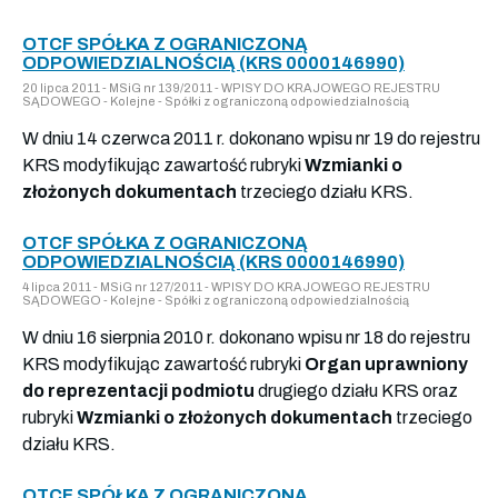
OTCF SPÓŁKA Z OGRANICZONĄ
ODPOWIEDZIALNOŚCIĄ (KRS 0000146990)
20 lipca 2011 - MSiG nr 139/2011 - WPISY DO KRAJOWEGO REJESTRU
SĄDOWEGO - Kolejne - Spółki z ograniczoną odpowiedzialnością
W dniu 14 czerwca 2011 r. dokonano wpisu nr 19 do rejestru
KRS modyfikując zawartość rubryki
Wzmianki o
złożonych dokumentach
trzeciego działu KRS.
OTCF SPÓŁKA Z OGRANICZONĄ
ODPOWIEDZIALNOŚCIĄ (KRS 0000146990)
4 lipca 2011 - MSiG nr 127/2011 - WPISY DO KRAJOWEGO REJESTRU
SĄDOWEGO - Kolejne - Spółki z ograniczoną odpowiedzialnością
W dniu 16 sierpnia 2010 r. dokonano wpisu nr 18 do rejestru
KRS modyfikując zawartość rubryki
Organ uprawniony
do reprezentacji podmiotu
drugiego działu KRS oraz
rubryki
Wzmianki o złożonych dokumentach
trzeciego
działu KRS.
OTCF SPÓŁKA Z OGRANICZONĄ