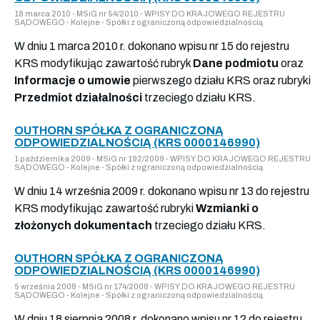
18 marca 2010 - MSiG nr 54/2010 - WPISY DO KRAJOWEGO REJESTRU
SĄDOWEGO - Kolejne - Spółki z ograniczoną odpowiedzialnością
W dniu 1 marca 2010 r. dokonano wpisu nr 15 do rejestru
KRS modyfikując zawartość rubryk
Dane podmiotu
oraz
Informacje o umowie
pierwszego działu KRS oraz rubryki
Przedmiot działalności
trzeciego działu KRS.
OUTHORN SPÓŁKA Z OGRANICZONĄ
ODPOWIEDZIALNOŚCIĄ (KRS 0000146990)
1 października 2009 - MSiG nr 192/2009 - WPISY DO KRAJOWEGO REJESTRU
SĄDOWEGO - Kolejne - Spółki z ograniczoną odpowiedzialnością
W dniu 14 września 2009 r. dokonano wpisu nr 13 do rejestru
KRS modyfikując zawartość rubryki
Wzmianki o
złożonych dokumentach
trzeciego działu KRS.
OUTHORN SPÓŁKA Z OGRANICZONĄ
ODPOWIEDZIALNOŚCIĄ (KRS 0000146990)
5 września 2008 - MSiG nr 174/2008 - WPISY DO KRAJOWEGO REJESTRU
SĄDOWEGO - Kolejne - Spółki z ograniczoną odpowiedzialnością
W dniu 18 sierpnia 2008 r. dokonano wpisu nr 12 do rejestru