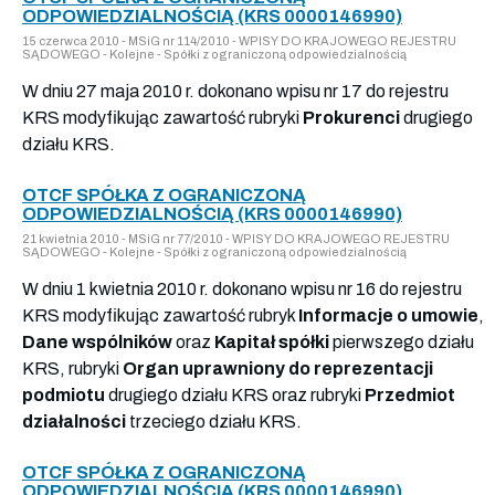
ODPOWIEDZIALNOŚCIĄ (KRS 0000146990)
15 czerwca 2010 - MSiG nr 114/2010 - WPISY DO KRAJOWEGO REJESTRU
SĄDOWEGO - Kolejne - Spółki z ograniczoną odpowiedzialnością
W dniu 27 maja 2010 r. dokonano wpisu nr 17 do rejestru
KRS modyfikując zawartość rubryki
Prokurenci
drugiego
działu KRS.
OTCF SPÓŁKA Z OGRANICZONĄ
ODPOWIEDZIALNOŚCIĄ (KRS 0000146990)
21 kwietnia 2010 - MSiG nr 77/2010 - WPISY DO KRAJOWEGO REJESTRU
SĄDOWEGO - Kolejne - Spółki z ograniczoną odpowiedzialnością
W dniu 1 kwietnia 2010 r. dokonano wpisu nr 16 do rejestru
KRS modyfikując zawartość rubryk
Informacje o umowie
,
Dane wspólników
oraz
Kapitał spółki
pierwszego działu
KRS, rubryki
Organ uprawniony do reprezentacji
podmiotu
drugiego działu KRS oraz rubryki
Przedmiot
działalności
trzeciego działu KRS.
OTCF SPÓŁKA Z OGRANICZONĄ
ODPOWIEDZIALNOŚCIĄ (KRS 0000146990)