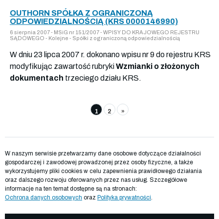
OUTHORN SPÓŁKA Z OGRANICZONĄ
ODPOWIEDZIALNOŚCIĄ (KRS 0000146990)
6 sierpnia 2007 - MSiG nr 151/2007 - WPISY DO KRAJOWEGO REJESTRU
SĄDOWEGO - Kolejne - Spółki z ograniczoną odpowiedzialnością
W dniu 23 lipca 2007 r. dokonano wpisu nr 9 do rejestru KRS
modyfikując zawartość rubryki
Wzmianki o złożonych
dokumentach
trzeciego działu KRS.
1
2
»
W naszym serwisie przetwarzamy dane osobowe dotyczące działalności
gospodarczej i zawodowej prowadzonej przez osoby fizyczne, a także
wykorzystujemy pliki cookies w celu zapewnienia prawidłowego działania
oraz dalszego rozwoju oferowanych przez nas usług. Szczegółowe
informacje na ten temat dostępne są na stronach:
Ochrona danych osobowych
oraz
Polityka prywatności
.