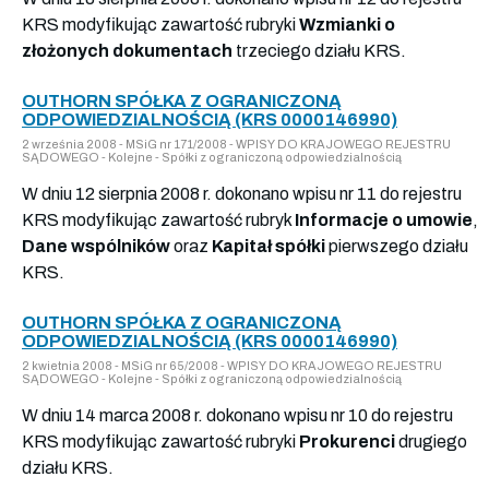
KRS modyfikując zawartość rubryki
Wzmianki o
złożonych dokumentach
trzeciego działu KRS.
OUTHORN SPÓŁKA Z OGRANICZONĄ
ODPOWIEDZIALNOŚCIĄ (KRS 0000146990)
2 września 2008 - MSiG nr 171/2008 - WPISY DO KRAJOWEGO REJESTRU
SĄDOWEGO - Kolejne - Spółki z ograniczoną odpowiedzialnością
W dniu 12 sierpnia 2008 r. dokonano wpisu nr 11 do rejestru
KRS modyfikując zawartość rubryk
Informacje o umowie
,
Dane wspólników
oraz
Kapitał spółki
pierwszego działu
KRS.
OUTHORN SPÓŁKA Z OGRANICZONĄ
ODPOWIEDZIALNOŚCIĄ (KRS 0000146990)
2 kwietnia 2008 - MSiG nr 65/2008 - WPISY DO KRAJOWEGO REJESTRU
SĄDOWEGO - Kolejne - Spółki z ograniczoną odpowiedzialnością
W dniu 14 marca 2008 r. dokonano wpisu nr 10 do rejestru
KRS modyfikując zawartość rubryki
Prokurenci
drugiego
działu KRS.