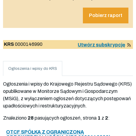
Pobierz raport
KRS
0000146990
Utwórz subskrypcję
Ogłoszenia i wpisy do KRS
Ogłoszenia i wpisy do Krajowego Rejestru Sądowego (KRS)
opublikowane w Monitorze Sądowym i Gospodarczym
(MSiG), z wyłączeniem ogłoszeń dotyczących postępowań
upadłościowych i restrukturyzacyjnych.
Znaleziono
28
pasujących ogłoszeń, strona
1
z
2
:
OTCF SPÓŁKA Z OGRANICZONĄ