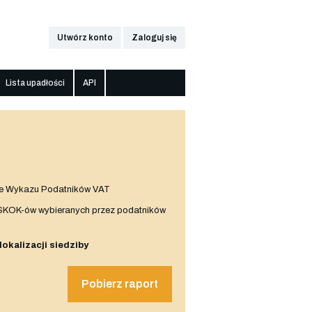
Utwórz konto
Zaloguj się
Lista upadłości
API
e Wykazu Podatników VAT
 SKOK-ów wybieranych przez podatników
 lokalizacji siedziby
Pobierz raport