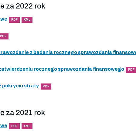
e za 2022 rok
owe
PDF
XML
PDF
 sprawozdanie z badania rocznego sprawozdania finanso
 zatwierdzeniu rocznego sprawozdania finansowego
PDF
 pokryciu straty
PDF
e za 2021 rok
owe
PDF
XML