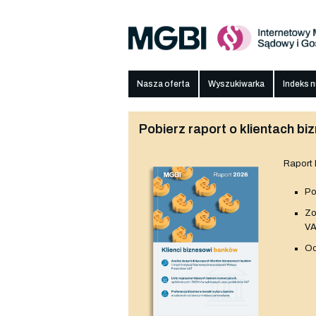
Nasza oferta
Wyszukiwarka
Indeks 
Pobierz raport o klientach 
Raport
Po
Z
V
Od