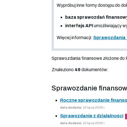
Wypróbuj inne formy dostępu do
baza sprawozdań finansow
interfejs API
umożliwiający wy
Więcej informacji:
Sprawozdania 
Sprawozdania finansowe złożone do
Znaleziono
49
dokumentów:
Sprawozdanie finansow
Roczne sprawozdanie finans
data dodania:
10 lipca 2026 r.
Sprawozdanie z działalności
data dodania:
10 lipca 2026 r.