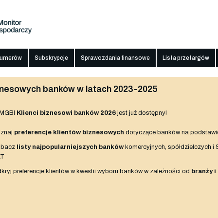
numerów
Subskrypcje
Sprawozdania finansowe
Lista przetargów
biznesowych banków w latach 2023-2025
 MGBI
Klienci biznesowi banków 2026
jest już dostępny!
znaj
preferencje klientów biznesowych
dotyczące banków na podstawi
obacz
listy najpopularniejszych banków
komercyjnych, spółdzielczych i
AT
kryj preferencje klientów w kwestii wyboru banków w zależności od
branży i