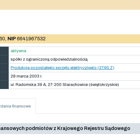
60,
NIP
6641967532
aktywna
spółki z ograniczoną odpowiedzialnością
Produkcja pozostałego sprzętu elektrycznego (27.90.Z)
28 marca 2003 r.
ul. Radomska 39 A, 27-200 Starachowice (świętokrzyskie)
dania finansowe
inansowych podmiotów z Krajowego Rejestru Sądowego