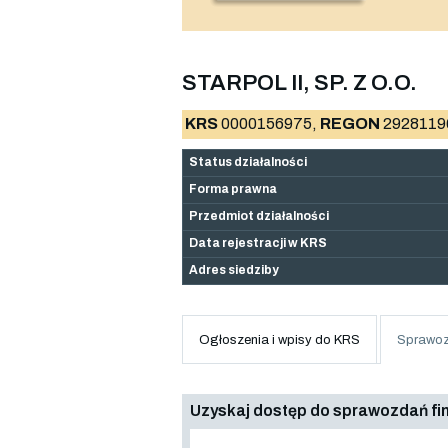
STARPOL II, SP. Z O.O.
KRS
0000156975,
REGON
2928119
Status działalności
Forma prawna
Przedmiot działalności
Data rejestracji w KRS
Adres siedziby
Ogłoszenia i wpisy do KRS
Sprawoz
Uzyskaj dostęp do sprawozdań f