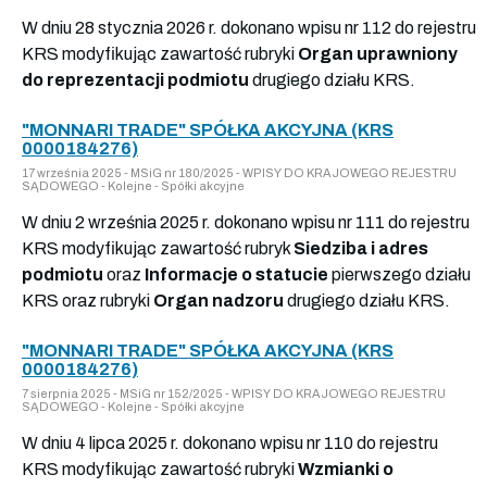
W dniu 28 stycznia 2026 r. dokonano wpisu nr 112 do rejestru
KRS modyfikując zawartość rubryki
Organ uprawniony
do reprezentacji podmiotu
drugiego działu KRS.
"MONNARI TRADE" SPÓŁKA AKCYJNA (KRS
0000184276)
17 września 2025 - MSiG nr 180/2025 - WPISY DO KRAJOWEGO REJESTRU
SĄDOWEGO - Kolejne - Spółki akcyjne
W dniu 2 września 2025 r. dokonano wpisu nr 111 do rejestru
KRS modyfikując zawartość rubryk
Siedziba i adres
podmiotu
oraz
Informacje o statucie
pierwszego działu
KRS oraz rubryki
Organ nadzoru
drugiego działu KRS.
"MONNARI TRADE" SPÓŁKA AKCYJNA (KRS
0000184276)
7 sierpnia 2025 - MSiG nr 152/2025 - WPISY DO KRAJOWEGO REJESTRU
SĄDOWEGO - Kolejne - Spółki akcyjne
W dniu 4 lipca 2025 r. dokonano wpisu nr 110 do rejestru
KRS modyfikując zawartość rubryki
Wzmianki o