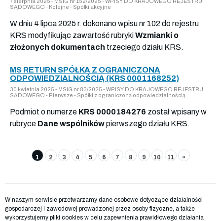
7 sierpnia 2025 - MSiG nr 152/2025 - WPISY DO KRAJOWEGO REJESTRU
SĄDOWEGO - Kolejne - Spółki akcyjne
W dniu 4 lipca 2025 r. dokonano wpisu nr 102 do rejestru
KRS modyfikując zawartość rubryki
Wzmianki o
złożonych dokumentach
trzeciego działu KRS.
MS RETURN SPÓŁKA Z OGRANICZONĄ
ODPOWIEDZIALNOŚCIĄ (KRS 0001168252)
30 kwietnia 2025 - MSiG nr 83/2025 - WPISY DO KRAJOWEGO REJESTRU
SĄDOWEGO - Pierwsze - Spółki z ograniczoną odpowiedzialnością
Podmiot o numerze
KRS 0000184276
został wpisany w
rubryce
Dane wspólników
pierwszego działu KRS.
1
2
3
4
5
6
7
8
9
10
11
»
W naszym serwisie przetwarzamy dane osobowe dotyczące działalności
gospodarczej i zawodowej prowadzonej przez osoby fizyczne, a także
wykorzystujemy pliki cookies w celu zapewnienia prawidłowego działania