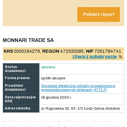
Pobierz raport
MONNARI TRADE SA
KRS
0000184276,
REGON
472333285,
NIP
7251784741
Utwórz subskrypcję
Status
aktywna
działalności
Forma prawna
spółki akcyjne
Przedmiot
Sprzedaż detaliczna odzieży prowadzona w
działalności
wyspecjalizowanych sklepach (47.71.Z)
Data rejestracji w
18 grudnia 2003 r.
KRS
Adres siedziby
ul. Rzgowska 30, 93-172 Łódź-Górna (łódzkie)