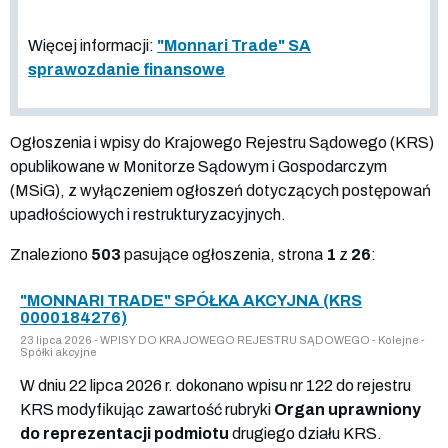
Więcej informacji:
"Monnari Trade" SA
sprawozdanie finansowe
Ogłoszenia i wpisy do Krajowego Rejestru Sądowego (KRS)
opublikowane w Monitorze Sądowym i Gospodarczym
(MSiG), z wyłączeniem ogłoszeń dotyczących postępowań
upadłościowych i restrukturyzacyjnych.
Znaleziono
503
pasujące ogłoszenia, strona
1
z
26
:
"MONNARI TRADE" SPÓŁKA AKCYJNA (KRS
0000184276)
23 lipca 2026 - WPISY DO KRAJOWEGO REJESTRU SĄDOWEGO - Kolejne -
Spółki akcyjne
W dniu 22 lipca 2026 r. dokonano wpisu nr 122 do rejestru
KRS modyfikując zawartość rubryki
Organ uprawniony
do reprezentacji podmiotu
drugiego działu KRS.