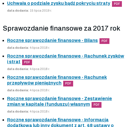
Uchwała o podziale zysku bądź pokryciu straty
PDF
data dodania:
15 lipca 2019 r.
Sprawozdanie finansowe za 2017 rok
Roczne sprawozdanie finansowe - Bilans
PDF
data dodania:
4 lipca 2018 r.
Roczne sprawozdanie finansowe - Rachunek zysków
i strat
PDF
data dodania:
4 lipca 2018 r.
Roczne sprawozdanie finansowe - Rachunek
przepływów pieniężnych
PDF
data dodania:
4 lipca 2018 r.
Roczne sprawozdanie finansowe - Zestawienie
zmian w kapitale (funduszu) własnym
PDF
data dodania:
4 lipca 2018 r.
Roczne sprawozdanie finansowe - Informacja
dodatkowa lub inny dokument z art. 48 ustawy o