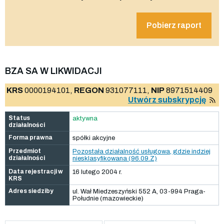
Pobierz raport
BZA SA W LIKWIDACJI
KRS
0000194101,
REGON
931077111,
NIP
8971514409
Utwórz subskrypcję
Status
aktywna
działalności
Forma prawna
spółki akcyjne
Przedmiot
Pozostała działalność usługowa, gdzie indziej
działalności
niesklasyfikowana (96.09.Z)
Data rejestracji w
16 lutego 2004 r.
KRS
Adres siedziby
ul. Wał Miedzeszyński 552 A, 03-994 Praga-
Południe (mazowieckie)