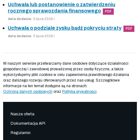
Uchwała lub postanowienie o zatwierdzeniu
rocznego sprawozdania finansowego
PDF
data dodania:
3 lipca 2018 r.
Uchwała o podziale zysku bądź pokryciu straty
PDF
data dodania:
3 lipca 2018 r.
W naszym serwisie przetwarzamy dane osobowe dotyczące działalności
gospodarczej i zawodowej prowadzonej przez osoby fizyczne, a także
wykorzystujemy pliki cookies w celu zapewnienia prawidłowego działania
oraz dalszego rozwoju oferowanych przez nas usług. Szczegółowe
informacje na ten temat dostępne są na stronach:
Ochrona danych osobowych
oraz
Polityka prywatności
.
Nasza oferta
Dokumentacja API
Regulamin