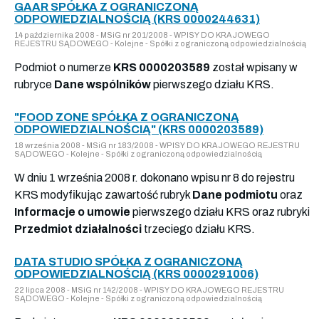
GAAR SPÓŁKA Z OGRANICZONĄ
ODPOWIEDZIALNOŚCIĄ (KRS 0000244631)
14 października 2008 - MSiG nr 201/2008 - WPISY DO KRAJOWEGO
REJESTRU SĄDOWEGO - Kolejne - Spółki z ograniczoną odpowiedzialnością
Podmiot o numerze
KRS 0000203589
został wpisany w
rubryce
Dane wspólników
pierwszego działu KRS.
"FOOD ZONE SPÓŁKA Z OGRANICZONĄ
ODPOWIEDZIALNOŚCIĄ" (KRS 0000203589)
18 września 2008 - MSiG nr 183/2008 - WPISY DO KRAJOWEGO REJESTRU
SĄDOWEGO - Kolejne - Spółki z ograniczoną odpowiedzialnością
W dniu 1 września 2008 r. dokonano wpisu nr 8 do rejestru
KRS modyfikując zawartość rubryk
Dane podmiotu
oraz
Informacje o umowie
pierwszego działu KRS oraz rubryki
Przedmiot działalności
trzeciego działu KRS.
DATA STUDIO SPÓŁKA Z OGRANICZONĄ
ODPOWIEDZIALNOŚCIĄ (KRS 0000291006)
22 lipca 2008 - MSiG nr 142/2008 - WPISY DO KRAJOWEGO REJESTRU
SĄDOWEGO - Kolejne - Spółki z ograniczoną odpowiedzialnością