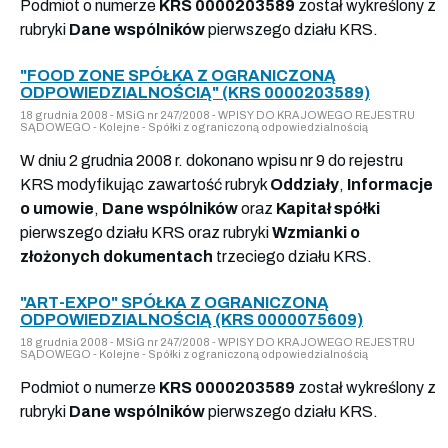
Podmiot o numerze
KRS 0000203589
został wykreślony z
rubryki
Dane wspólników
pierwszego działu KRS.
"FOOD ZONE SPÓŁKA Z OGRANICZONĄ
ODPOWIEDZIALNOŚCIĄ" (KRS 0000203589)
18 grudnia 2008 - MSiG nr 247/2008 - WPISY DO KRAJOWEGO REJESTRU
SĄDOWEGO - Kolejne - Spółki z ograniczoną odpowiedzialnością
W dniu 2 grudnia 2008 r. dokonano wpisu nr 9 do rejestru
KRS modyfikując zawartość rubryk
Oddziały
,
Informacje
o umowie
,
Dane wspólników
oraz
Kapitał spółki
pierwszego działu KRS oraz rubryki
Wzmianki o
złożonych dokumentach
trzeciego działu KRS.
"ART-EXPO" SPÓŁKA Z OGRANICZONĄ
ODPOWIEDZIALNOŚCIĄ (KRS 0000075609)
18 grudnia 2008 - MSiG nr 247/2008 - WPISY DO KRAJOWEGO REJESTRU
SĄDOWEGO - Kolejne - Spółki z ograniczoną odpowiedzialnością
Podmiot o numerze
KRS 0000203589
został wykreślony z
rubryki
Dane wspólników
pierwszego działu KRS.