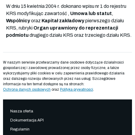
W dniu 15 kwietnia 2004 r. dokonano wpisu nr 1 do rejestru
KRS modyfikując zawartość ,
Umowa lub statut
,
Wspólnicy
oraz
Kapitał zakładowy
pierwszego działu
KRS, rubryki
Organ uprawniony do reprezentacji
podmiotu
drugiego działu KRS oraz trzeciego działu KRS.
W naszym serwisie przetwarzamy dane osobowe dotyczące działalności
gospodarczej i zawodowej prowadzonej przez osoby fizyczne, a także
wykorzystujemy pliki cookies w celu zapewnienia prawidłowego działania
oraz dalszego rozwoju oferowanych przez nas usług. Szczegółowe
informacje na ten temat dostępne są na stronach:
Ochrona danych osobowych
oraz
Polityka prywatności
.
Nasza oferta
Dokumentacja API
Regulamin