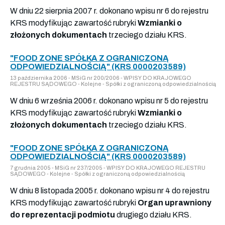
W dniu 22 sierpnia 2007 r. dokonano wpisu nr 6 do rejestru
KRS modyfikując zawartość rubryki
Wzmianki o
złożonych dokumentach
trzeciego działu KRS.
"FOOD ZONE SPÓŁKA Z OGRANICZONĄ
ODPOWIEDZIALNOŚCIĄ" (KRS 0000203589)
13 października 2006 - MSiG nr 200/2006 - WPISY DO KRAJOWEGO
REJESTRU SĄDOWEGO - Kolejne - Spółki z ograniczoną odpowiedzialnością
W dniu 6 września 2006 r. dokonano wpisu nr 5 do rejestru
KRS modyfikując zawartość rubryki
Wzmianki o
złożonych dokumentach
trzeciego działu KRS.
"FOOD ZONE SPÓŁKA Z OGRANICZONĄ
ODPOWIEDZIALNOŚCIĄ" (KRS 0000203589)
7 grudnia 2005 - MSiG nr 237/2005 - WPISY DO KRAJOWEGO REJESTRU
SĄDOWEGO - Kolejne - Spółki z ograniczoną odpowiedzialnością
W dniu 8 listopada 2005 r. dokonano wpisu nr 4 do rejestru
KRS modyfikując zawartość rubryki
Organ uprawniony
do reprezentacji podmiotu
drugiego działu KRS.