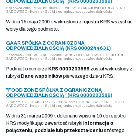
ODPOWIEDZIALNOŚCIĄ" (KRS 0000203589)
2 czerwca 2009 - MSiG nr 106/2009 - WPISY DO KRAJOWEGO REJESTRU
SĄDOWEGO - Kolejne - Spółki z ograniczoną odpowiedzialnością
W dniu 15 maja 2009 r. wykreślono z rejestru KRS wszystkie
wpisy dla tego podmiotu.
GAAR SPÓŁKA Z OGRANICZONĄ
ODPOWIEDZIALNOŚCIĄ (KRS 0000244631)
1 czerwca 2009 - MSiG nr 105/2009 - WPISY DO KRAJOWEGO REJESTRU
SĄDOWEGO - Kolejne - Spółki z ograniczoną odpowiedzialnością
Podmiot o numerze
KRS 0000203589
został wykreślony z
rubryki
Dane wspólników
pierwszego działu KRS.
"FOOD ZONE SPÓŁKA Z OGRANICZONĄ
ODPOWIEDZIALNOŚCIĄ" (KRS 0000203589)
17 kwietnia 2009 - MSiG nr 75/2009 - WPISY DO KRAJOWEGO REJESTRU
SĄDOWEGO - Kolejne - Spółki z ograniczoną odpowiedzialnością
W dniu 31 marca 2009 r. dokonano wpisu nr 10 do rejestru
KRS modyfikując zawartość rubryki
Informacja o
połączeniu, podziale lub przekształceniu
szóstego