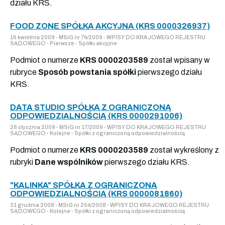
działu KRS.
FOOD ZONE SPÓŁKA AKCYJNA (KRS 0000326937)
16 kwietnia 2009 - MSiG nr 74/2009 - WPISY DO KRAJOWEGO REJESTRU
SĄDOWEGO - Pierwsze - Spółki akcyjne
Podmiot o numerze
KRS 0000203589
został wpisany w
rubryce
Sposób powstania spółki
pierwszego działu
KRS.
DATA STUDIO SPÓŁKA Z OGRANICZONĄ
ODPOWIEDZIALNOŚCIĄ (KRS 0000291006)
26 stycznia 2009 - MSiG nr 17/2009 - WPISY DO KRAJOWEGO REJESTRU
SĄDOWEGO - Kolejne - Spółki z ograniczoną odpowiedzialnością
Podmiot o numerze
KRS 0000203589
został wykreślony z
rubryki
Dane wspólników
pierwszego działu KRS.
"KALINKA" SPÓŁKA Z OGRANICZONĄ
ODPOWIEDZIALNOŚCIĄ (KRS 0000081860)
31 grudnia 2008 - MSiG nr 254/2008 - WPISY DO KRAJOWEGO REJESTRU
SĄDOWEGO - Kolejne - Spółki z ograniczoną odpowiedzialnością