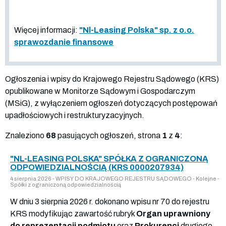
Więcej informacji:
"Nl-Leasing Polska" sp. z o.o.
sprawozdanie finansowe
Ogłoszenia i wpisy do Krajowego Rejestru Sądowego (KRS)
opublikowane w Monitorze Sądowym i Gospodarczym
(MSiG), z wyłączeniem ogłoszeń dotyczących postępowań
upadłościowych i restrukturyzacyjnych.
Znaleziono
68
pasujących ogłoszeń, strona
1
z
4
:
"NL-LEASING POLSKA" SPÓŁKA Z OGRANICZONĄ
ODPOWIEDZIALNOŚCIĄ (KRS 0000207934)
4 sierpnia 2026 - WPISY DO KRAJOWEGO REJESTRU SĄDOWEGO - Kolejne -
Spółki z ograniczoną odpowiedzialnością
W dniu 3 sierpnia 2026 r. dokonano wpisu nr 70 do rejestru
KRS modyfikując zawartość rubryk
Organ uprawniony
do reprezentacji podmiotu
oraz
Prokurenci
drugiego