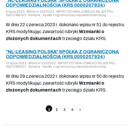
"NL-LEASING POLSKA" SPÓŁKA Z OGRANICZONĄ
ODPOWIEDZIALNOŚCIĄ (KRS 0000207934)
6 lipca 2023 - MSiG nr 129/2023 - WPISY DO KRAJOWEGO REJESTRU
SĄDOWEGO - Kolejne - Spółki z ograniczoną odpowiedzialnością
W dniu 22 czerwca 2023 r. dokonano wpisu nr 51 do rejestru
KRS modyfikując zawartość rubryki
Wzmianki o
złożonych dokumentach
trzeciego działu KRS.
"NL-LEASING POLSKA" SPÓŁKA Z OGRANICZONĄ
ODPOWIEDZIALNOŚCIĄ (KRS 0000207934)
12 lipca 2022 - MSiG nr 133/2022 - WPISY DO KRAJOWEGO REJESTRU
SĄDOWEGO - Kolejne - Spółki z ograniczoną odpowiedzialnością
W dniu 29 czerwca 2022 r. dokonano wpisu nr 50 do rejestru
KRS modyfikując zawartość rubryki
Wzmianki o
złożonych dokumentach
trzeciego działu KRS.
1
2
3
4
»