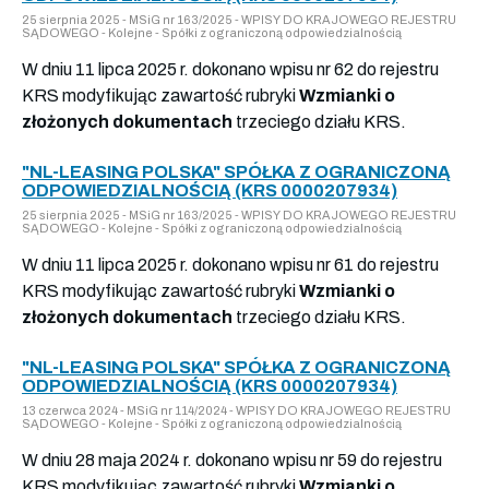
25 sierpnia 2025 - MSiG nr 163/2025 - WPISY DO KRAJOWEGO REJESTRU
SĄDOWEGO - Kolejne - Spółki z ograniczoną odpowiedzialnością
W dniu 11 lipca 2025 r. dokonano wpisu nr 62 do rejestru
KRS modyfikując zawartość rubryki
Wzmianki o
złożonych dokumentach
trzeciego działu KRS.
"NL-LEASING POLSKA" SPÓŁKA Z OGRANICZONĄ
ODPOWIEDZIALNOŚCIĄ (KRS 0000207934)
25 sierpnia 2025 - MSiG nr 163/2025 - WPISY DO KRAJOWEGO REJESTRU
SĄDOWEGO - Kolejne - Spółki z ograniczoną odpowiedzialnością
W dniu 11 lipca 2025 r. dokonano wpisu nr 61 do rejestru
KRS modyfikując zawartość rubryki
Wzmianki o
złożonych dokumentach
trzeciego działu KRS.
"NL-LEASING POLSKA" SPÓŁKA Z OGRANICZONĄ
ODPOWIEDZIALNOŚCIĄ (KRS 0000207934)
13 czerwca 2024 - MSiG nr 114/2024 - WPISY DO KRAJOWEGO REJESTRU
SĄDOWEGO - Kolejne - Spółki z ograniczoną odpowiedzialnością
W dniu 28 maja 2024 r. dokonano wpisu nr 59 do rejestru
KRS modyfikując zawartość rubryki
Wzmianki o