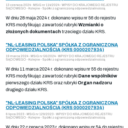
13 czerwca 2024 - MSiG nr 114/2024 - WPISY DO KRAJOWEGO REJESTRU
SĄDOWEGO - Kolejne - Spółki z ograniczoną odpowiedzialnością
W dniu 28 maja 2024 r. dokonano wpisu nr 56 do rejestru
KRS modyfikując zawartość rubryki
Wzmianki o
złożonych dokumentach
trzeciego działu KRS.
"NL-LEASING POLSKA" SPÓŁKA Z OGRANICZONĄ
ODPOWIEDZIALNOŚCIĄ (KRS 0000207934)
19 marca 2024 - MSiG nr 56/2024 - WPISY DO KRAJOWEGO REJESTRU
SĄDOWEGO - Kolejne - Spółki z ograniczoną odpowiedzialnością
W dniu 11 marca 2024 r. dokonano wpisu nr 55 do rejestru
KRS modyfikując zawartość rubryki
Dane wspólników
pierwszego działu KRS oraz rubryki
Organ nadzoru
drugiego działu KRS.
"NL-LEASING POLSKA" SPÓŁKA Z OGRANICZONĄ
ODPOWIEDZIALNOŚCIĄ (KRS 0000207934)
6 lipca 2023 - MSiG nr 129/2023 - WPISY DO KRAJOWEGO REJESTRU
SĄDOWEGO - Kolejne - Spółki z ograniczoną odpowiedzialnością
W dniu 22 czerwca 2023 r. dokonano wpisu nr 54 do rejestru