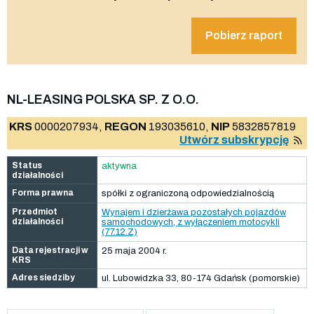
Pobierz raport
NL-LEASING POLSKA SP. Z O.O.
KRS
0000207934,
REGON
193035610,
NIP
5832857819
Utwórz subskrypcję
Status
aktywna
działalności
Forma prawna
spółki z ograniczoną odpowiedzialnością
Przedmiot
Wynajem i dzierżawa pozostałych pojazdów
działalności
samochodowych, z wyłączeniem motocykli
(77.12.Z)
Data rejestracji w
25 maja 2004 r.
KRS
Adres siedziby
ul. Lubowidzka 33, 80-174 Gdańsk (pomorskie)