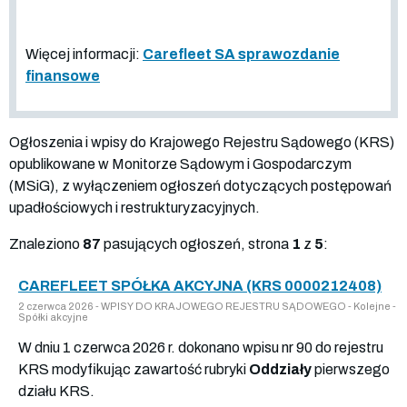
Więcej informacji:
Carefleet SA sprawozdanie
finansowe
Ogłoszenia i wpisy do Krajowego Rejestru Sądowego (KRS)
opublikowane w Monitorze Sądowym i Gospodarczym
(MSiG), z wyłączeniem ogłoszeń dotyczących postępowań
upadłościowych i restrukturyzacyjnych.
Znaleziono
87
pasujących ogłoszeń, strona
1
z
5
:
CAREFLEET SPÓŁKA AKCYJNA (KRS 0000212408)
2 czerwca 2026 - WPISY DO KRAJOWEGO REJESTRU SĄDOWEGO - Kolejne -
Spółki akcyjne
W dniu 1 czerwca 2026 r. dokonano wpisu nr 90 do rejestru
KRS modyfikując zawartość rubryki
Oddziały
pierwszego
działu KRS.