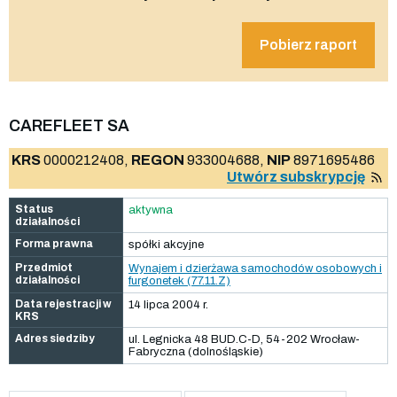
Pobierz raport
CAREFLEET SA
KRS
0000212408,
REGON
933004688,
NIP
8971695486
Utwórz subskrypcję
Status
aktywna
działalności
Forma prawna
spółki akcyjne
Przedmiot
Wynajem i dzierżawa samochodów osobowych i
działalności
furgonetek (77.11.Z)
Data rejestracji w
14 lipca 2004 r.
KRS
Adres siedziby
ul. Legnicka 48 BUD.C-D, 54-202 Wrocław-
Fabryczna (dolnośląskie)