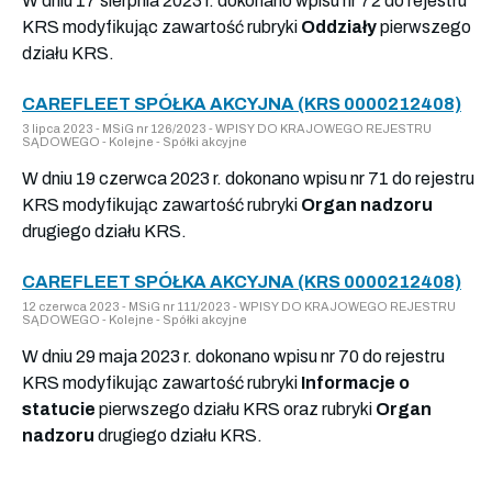
W dniu 17 sierpnia 2023 r. dokonano wpisu nr 72 do rejestru
KRS modyfikując zawartość rubryki
Oddziały
pierwszego
działu KRS.
CAREFLEET SPÓŁKA AKCYJNA (KRS 0000212408)
3 lipca 2023 - MSiG nr 126/2023 - WPISY DO KRAJOWEGO REJESTRU
SĄDOWEGO - Kolejne - Spółki akcyjne
W dniu 19 czerwca 2023 r. dokonano wpisu nr 71 do rejestru
KRS modyfikując zawartość rubryki
Organ nadzoru
drugiego działu KRS.
CAREFLEET SPÓŁKA AKCYJNA (KRS 0000212408)
12 czerwca 2023 - MSiG nr 111/2023 - WPISY DO KRAJOWEGO REJESTRU
SĄDOWEGO - Kolejne - Spółki akcyjne
W dniu 29 maja 2023 r. dokonano wpisu nr 70 do rejestru
KRS modyfikując zawartość rubryki
Informacje o
statucie
pierwszego działu KRS oraz rubryki
Organ
nadzoru
drugiego działu KRS.