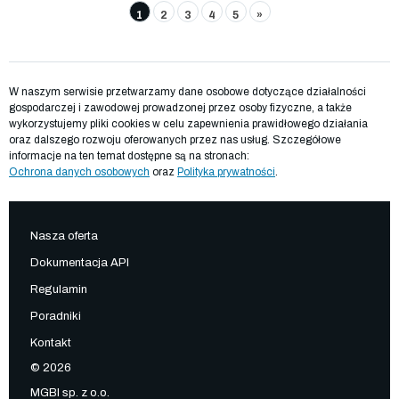
1
2
3
4
5
»
W naszym serwisie przetwarzamy dane osobowe dotyczące działalności
gospodarczej i zawodowej prowadzonej przez osoby fizyczne, a także
wykorzystujemy pliki cookies w celu zapewnienia prawidłowego działania
oraz dalszego rozwoju oferowanych przez nas usług. Szczegółowe
informacje na ten temat dostępne są na stronach:
Ochrona danych osobowych
oraz
Polityka prywatności
.
Nasza oferta
Dokumentacja API
Regulamin
Poradniki
Kontakt
© 2026
MGBI sp. z o.o.