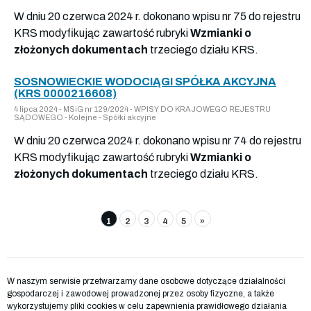
W dniu 20 czerwca 2024 r. dokonano wpisu nr 75 do rejestru
KRS modyfikując zawartość rubryki
Wzmianki o
złożonych dokumentach
trzeciego działu KRS.
SOSNOWIECKIE WODOCIĄGI SPÓŁKA AKCYJNA
(KRS 0000216608)
4 lipca 2024 - MSiG nr 129/2024 - WPISY DO KRAJOWEGO REJESTRU
SĄDOWEGO - Kolejne - Spółki akcyjne
W dniu 20 czerwca 2024 r. dokonano wpisu nr 74 do rejestru
KRS modyfikując zawartość rubryki
Wzmianki o
złożonych dokumentach
trzeciego działu KRS.
1
2
3
4
5
»
W naszym serwisie przetwarzamy dane osobowe dotyczące działalności
gospodarczej i zawodowej prowadzonej przez osoby fizyczne, a także
wykorzystujemy pliki cookies w celu zapewnienia prawidłowego działania