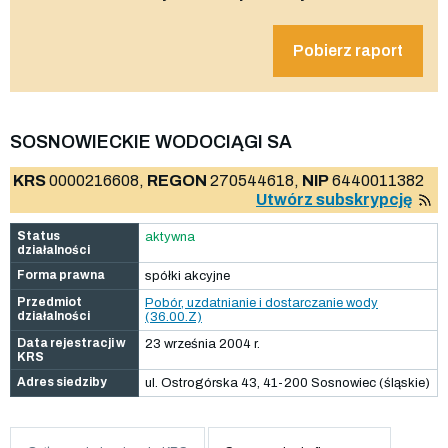
Pobierz raport
SOSNOWIECKIE WODOCIĄGI SA
KRS
0000216608,
REGON
270544618,
NIP
6440011382
Utwórz subskrypcję
Status
aktywna
działalności
Forma prawna
spółki akcyjne
Przedmiot
Pobór, uzdatnianie i dostarczanie wody
działalności
(36.00.Z)
Data rejestracji w
23 września 2004 r.
KRS
Adres siedziby
ul. Ostrogórska 43, 41-200 Sosnowiec (śląskie)