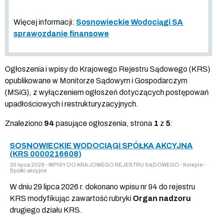
Więcej informacji:
Sosnowieckie Wodociągi SA
sprawozdanie finansowe
Ogłoszenia i wpisy do Krajowego Rejestru Sądowego (KRS)
opublikowane w Monitorze Sądowym i Gospodarczym
(MSiG), z wyłączeniem ogłoszeń dotyczących postępowań
upadłościowych i restrukturyzacyjnych.
Znaleziono
94
pasujące ogłoszenia, strona
1
z
5
:
SOSNOWIECKIE WODOCIĄGI SPÓŁKA AKCYJNA
(KRS 0000216608)
30 lipca 2026 - WPISY DO KRAJOWEGO REJESTRU SĄDOWEGO - Kolejne -
Spółki akcyjne
W dniu 29 lipca 2026 r. dokonano wpisu nr 94 do rejestru
KRS modyfikując zawartość rubryki
Organ nadzoru
drugiego działu KRS.