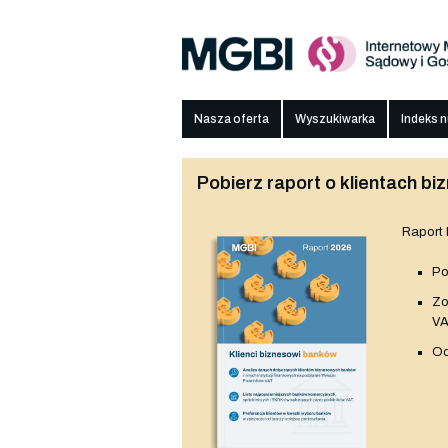
Nasza oferta
Wyszukiwarka
Indeks 
Pobierz raport o klientach 
Raport
Po
Z
V
Od