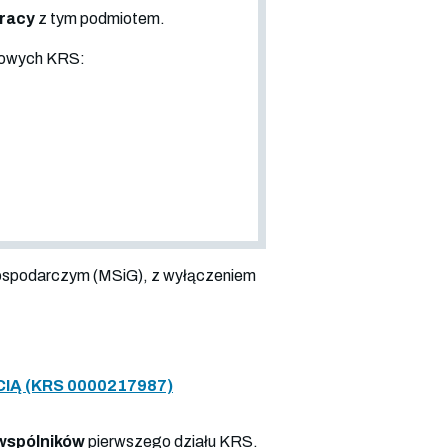
pracy
z tym podmiotem.
sowych KRS:
ospodarczym (MSiG), z wyłączeniem
Ą (KRS 0000217987)
wspólników
pierwszego działu KRS.