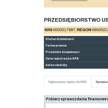
PRZEDSIĘBIORSTWO USŁ
KRS
0000217987,
REGON
0900521
Status działalności
Forma prawna
Przedmiot działalności
Data rejestracji w KRS
Adres siedziby
Ogłoszenia i wpisy do KRS
Sprawoz
Pobierz sprawozdania finansowe i