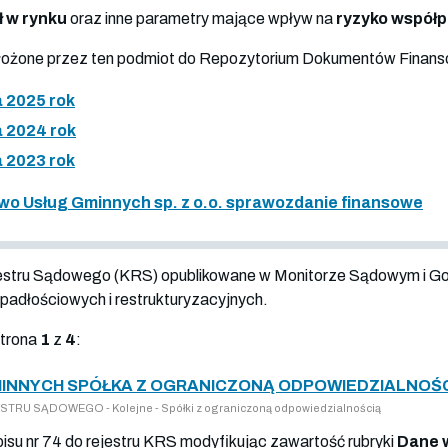
ł w rynku
oraz inne parametry mające wpływ na
ryzyko współ
złożone przez ten podmiot do Repozytorium Dokumentów Finan
 2025 rok
 2024 rok
 2023 rok
wo Usług Gminnych sp. z o.o. sprawozdanie finansowe
jestru Sądowego (KRS) opublikowane w Monitorze Sądowym i G
adłościowych i restrukturyzacyjnych.
strona
1
z
4
:
INNYCH SPÓŁKA Z OGRANICZONĄ ODPOWIEDZIALNOŚCI
TRU SĄDOWEGO - Kolejne - Spółki z ograniczoną odpowiedzialnością
pisu nr 74 do rejestru KRS modyfikując zawartość rubryki
Dane 