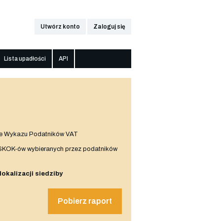
Utwórz konto
Zaloguj się
Lista upadłości
API
e Wykazu Podatników VAT
 SKOK-ów wybieranych przez podatników
 lokalizacji siedziby
Pobierz raport