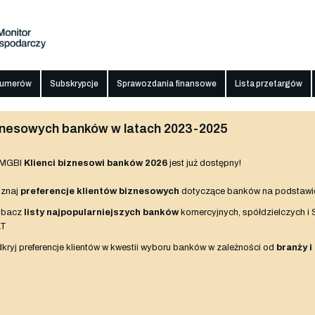
numerów
Subskrypcje
Sprawozdania finansowe
Lista przetargów
biznesowych banków w latach 2023-2025
 MGBI
Klienci biznesowi banków 2026
jest już dostępny!
znaj
preferencje klientów biznesowych
dotyczące banków na podstawi
obacz
listy najpopularniejszych banków
komercyjnych, spółdzielczych i
AT
kryj preferencje klientów w kwestii wyboru banków w zależności od
branży i