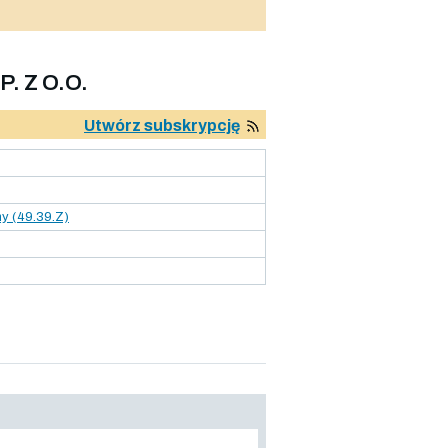
 Z O.O.
Utwórz subskrypcję
ny (49.39.Z)