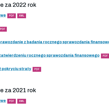
e za 2022 rok
owe
PDF
XML
PDF
 sprawozdanie z badania rocznego sprawozdania finanso
 zatwierdzeniu rocznego sprawozdania finansowego
PDF
 pokryciu straty
PDF
e za 2021 rok
owe
PDF
XML