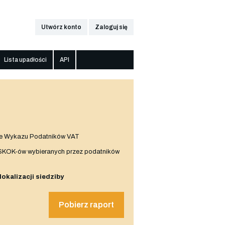
Utwórz konto
Zaloguj się
Lista upadłości
API
e Wykazu Podatników VAT
 SKOK-ów wybieranych przez podatników
 lokalizacji siedziby
Pobierz raport