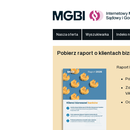
Nasza oferta
Wyszukiwarka
Indeks 
Pobierz raport o klientach 
Raport
Po
Z
V
Od