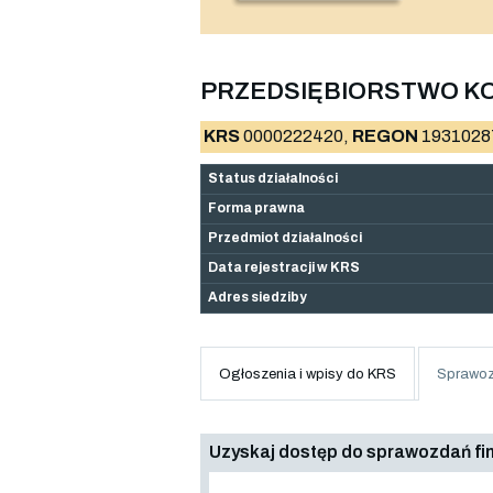
PRZEDSIĘBIORSTWO KO
KRS
0000222420,
REGON
1931028
Status działalności
Forma prawna
Przedmiot działalności
Data rejestracji w KRS
Adres siedziby
Ogłoszenia i wpisy do KRS
Sprawoz
Uzyskaj dostęp do sprawozdań f