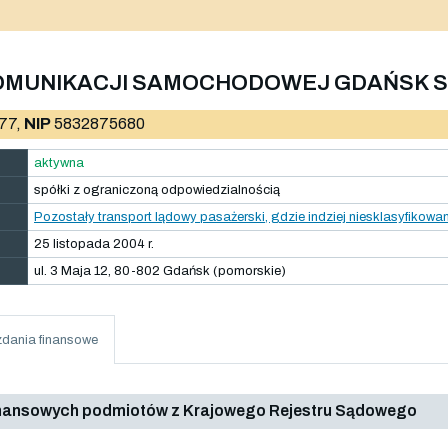
MUNIKACJI SAMOCHODOWEJ GDAŃSK SP.
77,
NIP
5832875680
aktywna
spółki z ograniczoną odpowiedzialnością
Pozostały transport lądowy pasażerski, gdzie indziej niesklasyfikowa
25 listopada 2004 r.
ul. 3 Maja 12, 80-802 Gdańsk (pomorskie)
dania finansowe
inansowych podmiotów z Krajowego Rejestru Sądowego