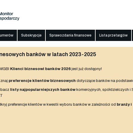
numerów
Subskrypcje
Sprawozdania finansowe
Lista przetargów
biznesowych banków w latach 2023-2025
 MGBI
Klienci biznesowi banków 2026
jest już dostępny!
znaj
preferencje klientów biznesowych
dotyczące banków na podstawi
obacz
listy najpopularniejszych banków
komercyjnych, spółdzielczych i
AT
kryj preferencje klientów w kwestii wyboru banków w zależności od
branży i