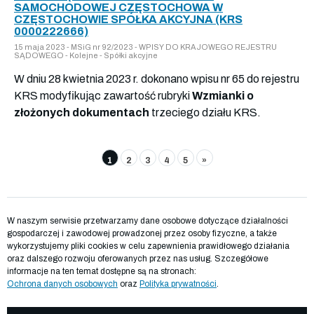
SAMOCHODOWEJ CZĘSTOCHOWA W
CZĘSTOCHOWIE SPÓŁKA AKCYJNA (KRS
0000222666)
15 maja 2023 - MSiG nr 92/2023 - WPISY DO KRAJOWEGO REJESTRU
SĄDOWEGO - Kolejne - Spółki akcyjne
W dniu 28 kwietnia 2023 r. dokonano wpisu nr 65 do rejestru
KRS modyfikując zawartość rubryki
Wzmianki o
złożonych dokumentach
trzeciego działu KRS.
1
2
3
4
5
»
W naszym serwisie przetwarzamy dane osobowe dotyczące działalności
gospodarczej i zawodowej prowadzonej przez osoby fizyczne, a także
wykorzystujemy pliki cookies w celu zapewnienia prawidłowego działania
oraz dalszego rozwoju oferowanych przez nas usług. Szczegółowe
informacje na ten temat dostępne są na stronach:
Ochrona danych osobowych
oraz
Polityka prywatności
.