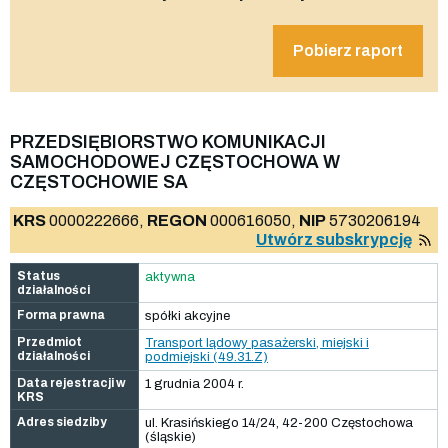
Pobierz raport
PRZEDSIĘBIORSTWO KOMUNIKACJI
SAMOCHODOWEJ CZĘSTOCHOWA W
CZĘSTOCHOWIE SA
KRS
0000222666,
REGON
000616050,
NIP
5730206194
Utwórz subskrypcję
Status
aktywna
działalności
Forma prawna
spółki akcyjne
Przedmiot
Transport lądowy pasażerski, miejski i
działalności
podmiejski (49.31.Z)
Data rejestracji w
1 grudnia 2004 r.
KRS
Adres siedziby
ul. Krasińskiego 14/24, 42-200 Częstochowa
(śląskie)