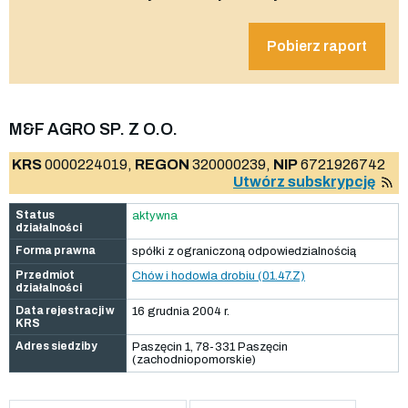
Pobierz raport
M&F AGRO SP. Z O.O.
KRS
0000224019,
REGON
320000239,
NIP
6721926742
Utwórz subskrypcję
Status
aktywna
działalności
Forma prawna
spółki z ograniczoną odpowiedzialnością
Przedmiot
Chów i hodowla drobiu (01.47.Z)
działalności
Data rejestracji w
16 grudnia 2004 r.
KRS
Adres siedziby
Paszęcin 1, 78-331 Paszęcin
(zachodniopomorskie)