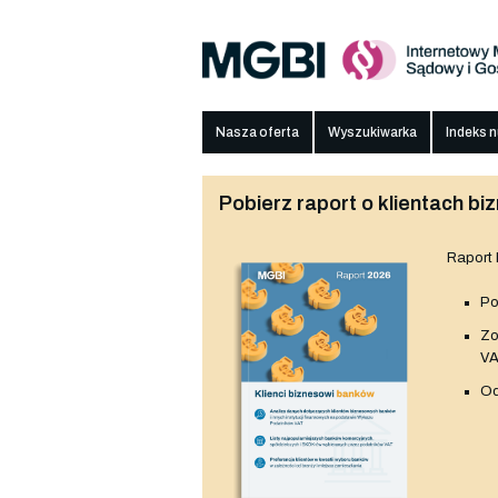
Nasza oferta
Wyszukiwarka
Indeks 
Pobierz raport o klientach 
Raport
Po
Z
V
Od