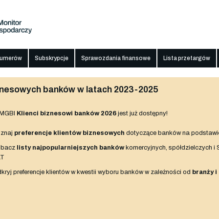
numerów
Subskrypcje
Sprawozdania finansowe
Lista przetargów
biznesowych banków w latach 2023-2025
 MGBI
Klienci biznesowi banków 2026
jest już dostępny!
znaj
preferencje klientów biznesowych
dotyczące banków na podstawi
obacz
listy najpopularniejszych banków
komercyjnych, spółdzielczych i
AT
kryj preferencje klientów w kwestii wyboru banków w zależności od
branży i