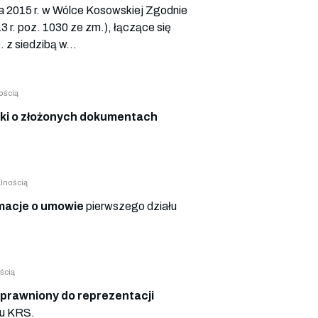
 2015 r. w Wólce Kosowskiej Zgodnie
3 r. poz. 1030 ze zm.), łączące się
 z siedzibą w...
ością
ki o złożonych dokumentach
lnością
macje o umowie
pierwszego działu
ścią
prawniony do reprezentacji
łu KRS.