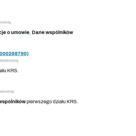
nością
cje o umowie
,
Dane wspólników
000268790)
dzialnością
ału KRS.
alnością
wspólników
pierwszego działu KRS.