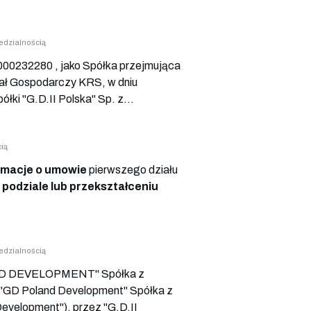
dzialnością
0000232280 , jako Spółka przejmująca
ał Gospodarczy KRS, w dniu
ółki "G.D.II Polska" Sp. z...
ią
rmacje o umowie
pierwszego działu
 podziale lub przekształceniu
dzialnością
AND DEVELOPMENT" Spółka z
iu "GD Poland Development" Spółka z
evelopment"), przez "G.D.II