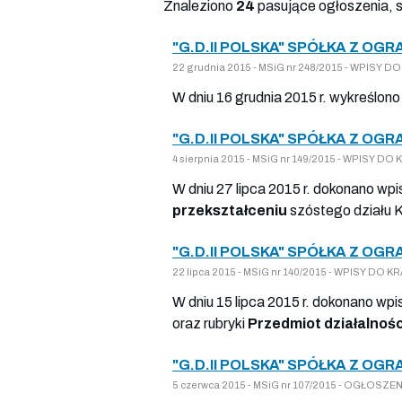
Znaleziono
24
pasujące ogłoszenia, 
"G.D.II POLSKA" SPÓŁKA Z OG
22 grudnia 2015 - MSiG nr 248/2015 - WPISY
W dniu 16 grudnia 2015 r. wykreślon
"G.D.II POLSKA" SPÓŁKA Z OG
4 sierpnia 2015 - MSiG nr 149/2015 - WPISY 
W dniu 27 lipca 2015 r. dokonano wpi
przekształceniu
szóstego działu 
"G.D.II POLSKA" SPÓŁKA Z OG
22 lipca 2015 - MSiG nr 140/2015 - WPISY DO
W dniu 15 lipca 2015 r. dokonano wpi
oraz rubryki
Przedmiot działalnośc
"G.D.II POLSKA" SPÓŁKA Z OG
5 czerwca 2015 - MSiG nr 107/2015 - OGŁOS