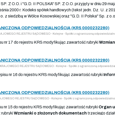
O.O. i "G.D. II POLSKA" SP. Z O.O. przyjęty w dniu 29 maja
ześnia 2000 r. Kodeks spółek handlowych (tekst jedn. Dz. U. z 201
o. z siedzibą w Wólce Kosowskiej oraz "G.D. II Polska" Sp. z o.o.
RANICZONĄ ODPOWIEDZIALNOŚCIĄ (KRS 0000232280)
 KRAJOWEGO REJESTRU SĄDOWEGO - Kolejne - Spółki z ograniczoną odpowiedzialn
su nr 17 do rejestru KRS modyfikując zawartość rubryki
Wzmian
RANICZONĄ ODPOWIEDZIALNOŚCIĄ (KRS 0000232280)
DO KRAJOWEGO REJESTRU SĄDOWEGO - Kolejne - Spółki z ograniczoną odpowiedzia
wpisu nr 16 do rejestru KRS modyfikując zawartość rubryki
Infor
RANICZONĄ ODPOWIEDZIALNOŚCIĄ (KRS 0000232280)
 KRAJOWEGO REJESTRU SĄDOWEGO - Kolejne - Spółki z ograniczoną odpowiedzialno
su nr 15 do rejestru KRS modyfikując zawartość rubryki
Organ u
 rubryki
Wzmianki o złożonych dokumentach
trzeciego dzia