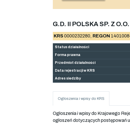
G.D. II POLSKA SP. Z O.O.
KRS
0000232280,
REGON
1401008
Status działalności
Forma prawna
Przedmiot działalności
Data rejestracji w KRS
Adres siedziby
Ogłoszenia i wpisy do KRS
Ogłoszenia i wpisy do Krajowego Re
ogłoszeń dotyczących postępowań up