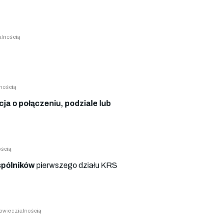
lnością
nością
ja o połączeniu, podziale lub
ścią
pólników
pierwszego działu KRS
wiedzialnością