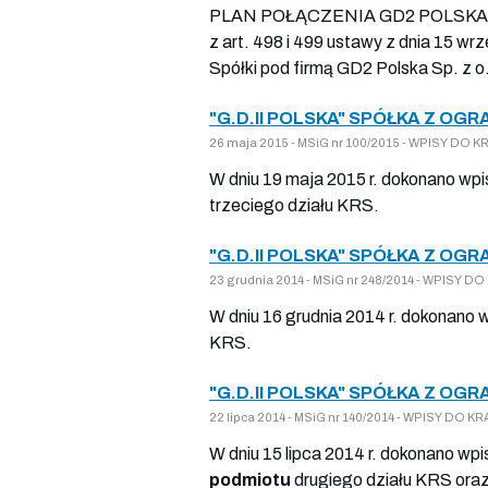
PLAN POŁĄCZENIA GD2 POLSKA SP. Z 
z art. 498 i 499 ustawy z dnia 15 wr
Spółki pod firmą GD2 Polska Sp. z o.
"G.D.II POLSKA" SPÓŁKA Z OG
26 maja 2015 - MSiG nr 100/2015 - WPISY DO
W dniu 19 maja 2015 r. dokonano wpi
trzeciego działu KRS.
"G.D.II POLSKA" SPÓŁKA Z OG
23 grudnia 2014 - MSiG nr 248/2014 - WPISY 
W dniu 16 grudnia 2014 r. dokonano 
KRS.
"G.D.II POLSKA" SPÓŁKA Z OG
22 lipca 2014 - MSiG nr 140/2014 - WPISY DO
W dniu 15 lipca 2014 r. dokonano wpi
podmiotu
drugiego działu KRS oraz