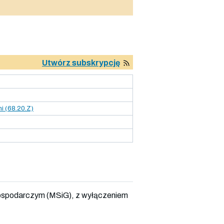
Utwórz subskrypcję
i (68.20.Z)
ospodarczym (MSiG), z wyłączeniem