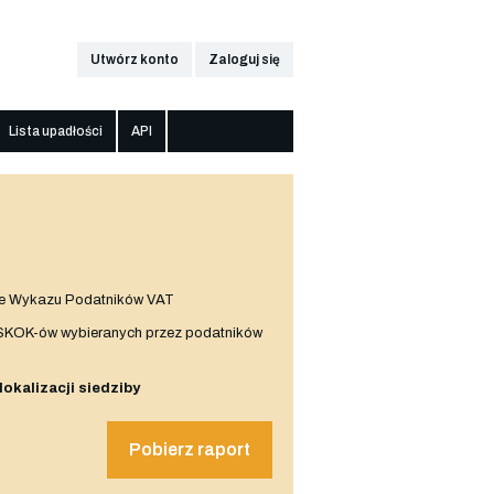
Utwórz konto
Zaloguj się
Lista upadłości
API
e Wykazu Podatników VAT
 SKOK-ów wybieranych przez podatników
 lokalizacji siedziby
Pobierz raport