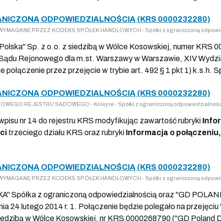
RANICZONĄ ODPOWIEDZIALNOŚCIĄ (KRS 0000232280)
IA WYMAGANE PRZEZ KODEKS SPÓŁEK HANDLOWYCH - Spółki z ograniczoną odpowie
I Polska" Sp. z o.o. z siedzibą w Wólce Kosowskiej, numer KRS 
 Sądu Rejonowego dla m.st. Warszawy w Warszawie, XIV Wydzi
połączenie przez przejęcie w trybie art. 492 § 1 pkt 1) k.s.h. Sp
RANICZONĄ ODPOWIEDZIALNOŚCIĄ (KRS 0000232280)
RAJOWEGO REJESTRU SĄDOWEGO - Kolejne - Spółki z ograniczoną odpowiedzialnośc
 wpisu nr 14 do rejestru KRS modyfikując zawartość rubryki
Info
ci
trzeciego działu KRS oraz rubryki
Informacja o połączeniu,
RANICZONĄ ODPOWIEDZIALNOŚCIĄ (KRS 0000232280)
IA WYMAGANE PRZEZ KODEKS SPÓŁEK HANDLOWYCH - Spółki z ograniczoną odpowie
" Spółka z ograniczoną odpowiedzialnością oraz "GD POL
ia 24 lutego 2014 r. 1. Połączenie będzie polegało na przejęc
iedzibą w Wólce Kosowskiej, nr KRS 0000268790 ("GD Poland D