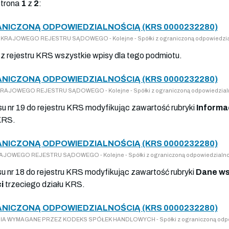
strona
1
z
2
:
RANICZONĄ ODPOWIEDZIALNOŚCIĄ (KRS 0000232280)
 DO KRAJOWEGO REJESTRU SĄDOWEGO - Kolejne - Spółki z ograniczoną odpowiedzia
o z rejestru KRS wszystkie wpisy dla tego podmiotu.
RANICZONĄ ODPOWIEDZIALNOŚCIĄ (KRS 0000232280)
DO KRAJOWEGO REJESTRU SĄDOWEGO - Kolejne - Spółki z ograniczoną odpowiedzial
su nr 19 do rejestru KRS modyfikując zawartość rubryki
Informac
KRS.
RANICZONĄ ODPOWIEDZIALNOŚCIĄ (KRS 0000232280)
 KRAJOWEGO REJESTRU SĄDOWEGO - Kolejne - Spółki z ograniczoną odpowiedzialno
su nr 18 do rejestru KRS modyfikując zawartość rubryki
Dane ws
i
trzeciego działu KRS.
RANICZONĄ ODPOWIEDZIALNOŚCIĄ (KRS 0000232280)
ZENIA WYMAGANE PRZEZ KODEKS SPÓŁEK HANDLOWYCH - Spółki z ograniczoną odpo