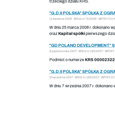
trzeciego działu KRS.
"G.D.II POLSKA" SPÓŁKA Z OG
11 kwietnia 2008 - MSiG nr 72/2008 - WPISY 
W dniu 25 marca 2008 r. dokonano wp
oraz
Kapitał spółki
pierwszego dzi
"GD POLAND DEVELOPMENT" S
8 października 2007 - MSiG nr 195/2007 - WP
Podmiot o numerze
KRS 00002322
"G.D.II POLSKA" SPÓŁKA Z OG
24 września 2007 - MSiG nr 185/2007 - WPISY
W dniu 7 września 2007 r. dokonano 