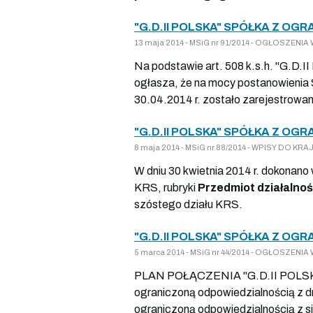
"G.D.II POLSKA" SPÓŁKA Z OG
13 maja 2014 - MSiG nr 91/2014 - OGŁOSZEN
Na podstawie art. 508 k.s.h. "G.D.I
ogłasza, że na mocy postanowienia
30.04.2014 r. zostało zarejestrowane 
"G.D.II POLSKA" SPÓŁKA Z OG
8 maja 2014 - MSiG nr 88/2014 - WPISY DO K
W dniu 30 kwietnia 2014 r. dokonano
KRS, rubryki
Przedmiot działalnoś
szóstego działu KRS.
"G.D.II POLSKA" SPÓŁKA Z OG
5 marca 2014 - MSiG nr 44/2014 - OGŁOSZEN
PLAN POŁĄCZENIA "G.D.II POLSKA
ograniczoną odpowiedzialnością z dn
ograniczoną odpowiedzialnością z s