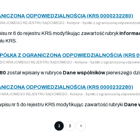
RANICZONĄ ODPOWIEDZIALNOŚCIĄ (KRS 0000232280)
DO KRAJOWEGO REJESTRU SĄDOWEGO - Kolejne - Spółki z ograniczoną odpowiedzial
isu nr 6 do rejestru KRS modyfikując zawartość rubryk
Informa
ału KRS.
PÓŁKA Z OGRANICZONĄ ODPOWIEDZIALNOŚCIĄ (KRS 0
ISY DO KRAJOWEGO REJESTRU SĄDOWEGO - Kolejne - Spółki z ograniczoną odpowie
80
został wpisany w rubryce
Dane wspólników
pierwszego dzi
RANICZONĄ ODPOWIEDZIALNOŚCIĄ (KRS 0000232280)
 DO KRAJOWEGO REJESTRU SĄDOWEGO - Kolejne - Spółki z ograniczoną odpowiedzi
wpisu nr 5 do rejestru KRS modyfikując zawartość rubryki
Dane 
1
2
»