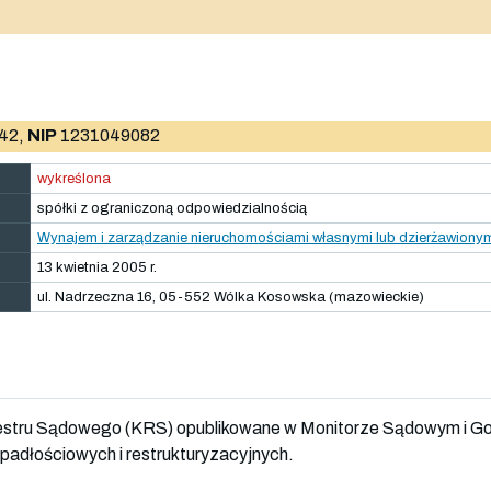
42,
NIP
1231049082
wykreślona
spółki z ograniczoną odpowiedzialnością
Wynajem i zarządzanie nieruchomościami własnymi lub dzierżawionym
13 kwietnia 2005 r.
ul. Nadrzeczna 16, 05-552 Wólka Kosowska (mazowieckie)
jestru Sądowego (KRS) opublikowane w Monitorze Sądowym i G
adłościowych i restrukturyzacyjnych.