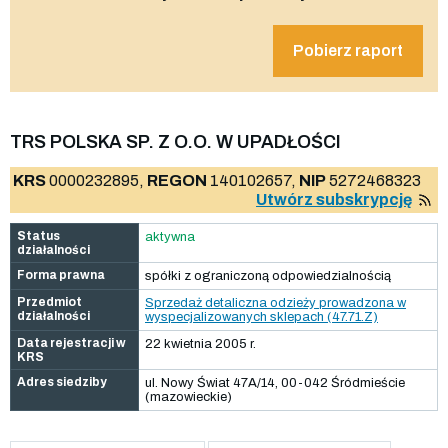
Pobierz raport
TRS POLSKA SP. Z O.O. W UPADŁOŚCI
KRS
0000232895,
REGON
140102657,
NIP
5272468323
Utwórz subskrypcję
Status
aktywna
działalności
Forma prawna
spółki z ograniczoną odpowiedzialnością
Przedmiot
Sprzedaż detaliczna odzieży prowadzona w
działalności
wyspecjalizowanych sklepach (47.71.Z)
Data rejestracji w
22 kwietnia 2005 r.
KRS
Adres siedziby
ul. Nowy Świat 47A/14, 00-042 Śródmieście
(mazowieckie)