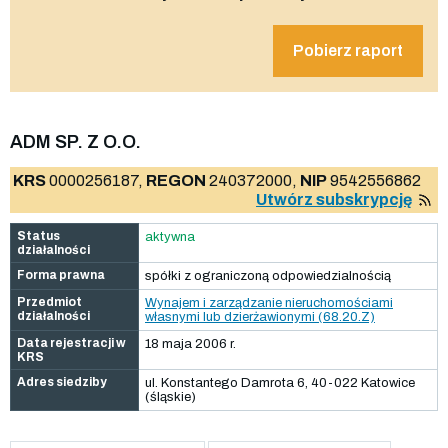
Pobierz raport
ADM SP. Z O.O.
KRS
0000256187,
REGON
240372000,
NIP
9542556862
Utwórz subskrypcję
Status
aktywna
działalności
Forma prawna
spółki z ograniczoną odpowiedzialnością
Przedmiot
Wynajem i zarządzanie nieruchomościami
działalności
własnymi lub dzierżawionymi (68.20.Z)
Data rejestracji w
18 maja 2006 r.
KRS
Adres siedziby
ul. Konstantego Damrota 6, 40-022 Katowice
(śląskie)