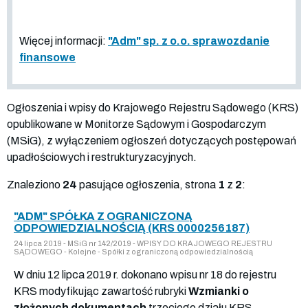
Więcej informacji:
"Adm" sp. z o.o. sprawozdanie
finansowe
Ogłoszenia i wpisy do Krajowego Rejestru Sądowego (KRS)
opublikowane w Monitorze Sądowym i Gospodarczym
(MSiG), z wyłączeniem ogłoszeń dotyczących postępowań
upadłościowych i restrukturyzacyjnych.
Znaleziono
24
pasujące ogłoszenia, strona
1
z
2
:
"ADM" SPÓŁKA Z OGRANICZONĄ
ODPOWIEDZIALNOŚCIĄ (KRS 0000256187)
24 lipca 2019 - MSiG nr 142/2019 - WPISY DO KRAJOWEGO REJESTRU
SĄDOWEGO - Kolejne - Spółki z ograniczoną odpowiedzialnością
W dniu 12 lipca 2019 r. dokonano wpisu nr 18 do rejestru
KRS modyfikując zawartość rubryki
Wzmianki o
złożonych dokumentach
trzeciego działu KRS.