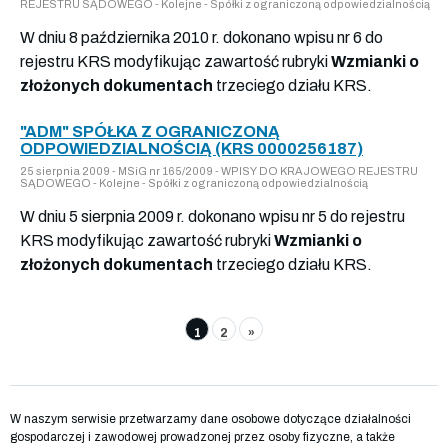
REJESTRU SĄDOWEGO - Kolejne - Spółki z ograniczoną odpowiedzialnością
W dniu 8 października 2010 r. dokonano wpisu nr 6 do
rejestru KRS modyfikując zawartość rubryki
Wzmianki o
złożonych dokumentach
trzeciego działu KRS.
"ADM" SPÓŁKA Z OGRANICZONĄ
ODPOWIEDZIALNOŚCIĄ (KRS 0000256187)
25 sierpnia 2009 - MSiG nr 165/2009 - WPISY DO KRAJOWEGO REJESTRU
SĄDOWEGO - Kolejne - Spółki z ograniczoną odpowiedzialnością
W dniu 5 sierpnia 2009 r. dokonano wpisu nr 5 do rejestru
KRS modyfikując zawartość rubryki
Wzmianki o
złożonych dokumentach
trzeciego działu KRS.
1
2
»
W naszym serwisie przetwarzamy dane osobowe dotyczące działalności
gospodarczej i zawodowej prowadzonej przez osoby fizyczne, a także