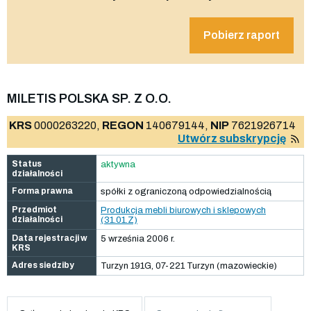
Pobierz raport
MILETIS POLSKA SP. Z O.O.
KRS
0000263220,
REGON
140679144,
NIP
7621926714
Utwórz subskrypcję
Status
aktywna
działalności
Forma prawna
spółki z ograniczoną odpowiedzialnością
Przedmiot
Produkcja mebli biurowych i sklepowych
działalności
(31.01.Z)
Data rejestracji w
5 września 2006 r.
KRS
Adres siedziby
Turzyn 191G, 07-221 Turzyn (mazowieckie)