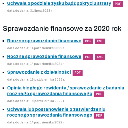
Uchwała o podziale zysku bądź pokryciu straty
PDF
data dodania:
31 lipca 2023 r.
Sprawozdanie finansowe za 2020 rok
Roczne sprawozdanie finansowe
PDF
XML
data dodania:
14 października 2022 r.
Roczne sprawozdanie finansowe
PDF
XML
data dodania:
14 października 2021 r.
Sprawozdanie z działalności
PDF
data dodania:
18 października 2022 r.
Opinia biegłego rewidenta / sprawozdanie z badania
rocznego sprawozdania finansowego
PDF
data dodania:
18 października 2022 r.
Uchwała lub postanowienie o zatwierdzeniu
rocznego sprawozdania finansowego
PDF
data dodania:
14 października 2022 r.