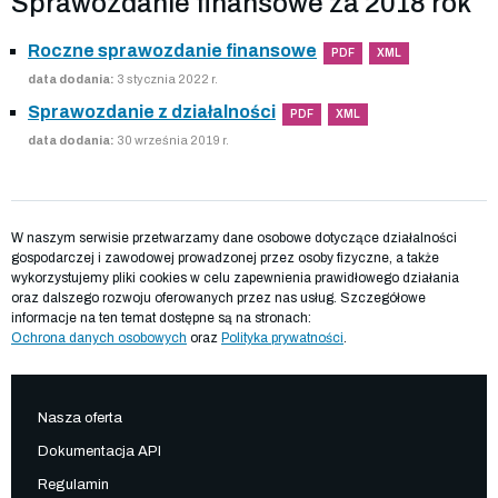
Sprawozdanie finansowe za 2018 rok
Roczne sprawozdanie finansowe
PDF
XML
data dodania:
3 stycznia 2022 r.
Sprawozdanie z działalności
PDF
XML
data dodania:
30 września 2019 r.
W naszym serwisie przetwarzamy dane osobowe dotyczące działalności
gospodarczej i zawodowej prowadzonej przez osoby fizyczne, a także
wykorzystujemy pliki cookies w celu zapewnienia prawidłowego działania
oraz dalszego rozwoju oferowanych przez nas usług. Szczegółowe
informacje na ten temat dostępne są na stronach:
Ochrona danych osobowych
oraz
Polityka prywatności
.
Nasza oferta
Dokumentacja API
Regulamin