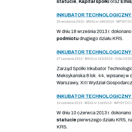
statucie
,
Kapitał spółki
oraz
Emisj
INKUBATOR TECHNOLOGICZNY S
25 września 2013 - MSiG nr 186/2013 - WPIS
W dniu 18 września 2013 r. dokonano
podmiotu
drugiego działu KRS.
INKUBATOR TECHNOLOGICZNY S
27 czerwca 2013 - MSiG nr 123/2013 - OGŁ
Zarząd Spółki Inkubator Technologic
Meksykańska 8 lok. 44, wpisanej w 
Warszawy, XIII Wydział Gospodarcz
INKUBATOR TECHNOLOGICZNY S
14 czerwca 2013 - MSiG nr 114/2013 - WPISY
W dniu 10 czerwca 2013 r. dokonano 
statucie
pierwszego działu KRS, ru
KRS.