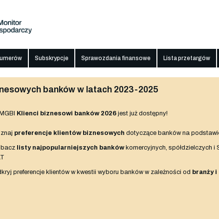
numerów
Subskrypcje
Sprawozdania finansowe
Lista przetargów
biznesowych banków w latach 2023-2025
 MGBI
Klienci biznesowi banków 2026
jest już dostępny!
znaj
preferencje klientów biznesowych
dotyczące banków na podstawi
obacz
listy najpopularniejszych banków
komercyjnych, spółdzielczych i
AT
kryj preferencje klientów w kwestii wyboru banków w zależności od
branży i