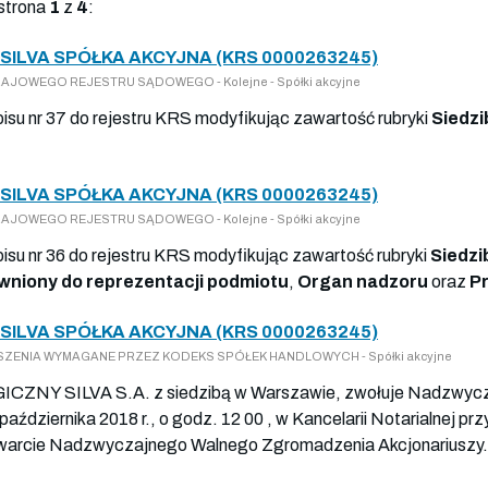
strona
1
z
4
:
ILVA SPÓŁKA AKCYJNA (KRS 0000263245)
O KRAJOWEGO REJESTRU SĄDOWEGO - Kolejne - Spółki akcyjne
pisu nr 37 do rejestru KRS modyfikując zawartość rubryki
Siedzi
ILVA SPÓŁKA AKCYJNA (KRS 0000263245)
O KRAJOWEGO REJESTRU SĄDOWEGO - Kolejne - Spółki akcyjne
pisu nr 36 do rejestru KRS modyfikując zawartość rubryki
Siedzi
wniony do reprezentacji podmiotu
,
Organ nadzoru
oraz
P
ILVA SPÓŁKA AKCYJNA (KRS 0000263245)
OGŁOSZENIA WYMAGANE PRZEZ KODEKS SPÓŁEK HANDLOWYCH - Spółki akcyjne
Y SILVA S.A. z siedzibą w Warszawie, zwołuje Nadzwycza
aździernika 2018 r., o godz. 12 00 , w Kancelarii Notarialnej prz
twarcie Nadzwyczajnego Walnego Zgromadzenia Akcjonariuszy. 