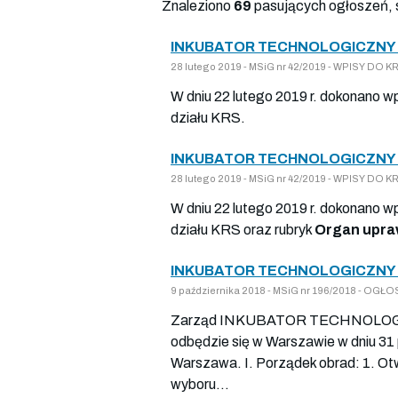
Znaleziono
69
pasujących ogłoszeń, 
INKUBATOR TECHNOLOGICZNY S
28 lutego 2019 - MSiG nr 42/2019 - WPISY D
W dniu 22 lutego 2019 r. dokonano w
działu KRS.
INKUBATOR TECHNOLOGICZNY S
28 lutego 2019 - MSiG nr 42/2019 - WPISY D
W dniu 22 lutego 2019 r. dokonano w
działu KRS oraz rubryk
Organ upra
INKUBATOR TECHNOLOGICZNY S
9 października 2018 - MSiG nr 196/2018 - 
Zarząd INKUBATOR TECHNOLOGICZN
odbędzie się w Warszawie w dniu 31 p
Warszawa. I. Porządek obrad: 1. O
wyboru...