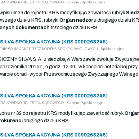
 DO KRAJOWEGO REJESTRU SĄDOWEGO - Kolejne - Spółki akcyjne
 wpisu nr 33 do rejestru KRS modyfikując zawartość rubryk
Siedz
wszego działu KRS, rubryki
Organ nadzoru
drugiego działu KR
ożonych dokumentach
trzeciego działu KRS.
ILVA SPÓŁKA AKCYJNA (KRS 0000263245)
ŁOSZENIA WYMAGANE PRZEZ KODEKS SPÓŁEK HANDLOWYCH - Spółki akcyjne
Y SILVA S.A. z siedzibą w Warszawie zwołuje Zwyczajne W
ździernika 2015 r., o godz. 12 00 , w kancelarii notarialnej przy
twarcie obrad i wybór Przewodniczącego Zwyczajnego Walnego
ILVA SPÓŁKA AKCYJNA (KRS 0000263245)
 DO KRAJOWEGO REJESTRU SĄDOWEGO - Kolejne - Spółki akcyjne
wpisu nr 32 do rejestru KRS modyfikując zawartość rubryk
Organ
rokurenci
drugiego działu KRS.
ILVA SPÓŁKA AKCYJNA (KRS 0000263245)