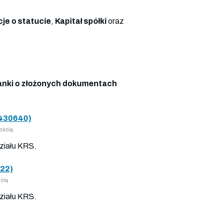
je o statucie
,
Kapitał spółki
oraz
nki o złożonych dokumentach
430640)
ością
ziału KRS.
22)
cią
ziału KRS.