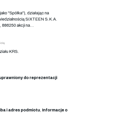
ako "Spółka"), działając na
powiedzialnością SIXTEEN S.K.A.
 886250 akcji na...
ścią
ziału KRS.
uprawniony do reprezentacji
iba i adres podmiotu
,
Informacje o