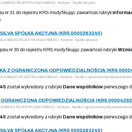
KRAJOWEGO REJESTRU SĄDOWEGO - Kolejne - Spółki akcyjne
su nr 31 do rejestru KRS modyfikując zawartość rubryk
Informac
S.
ILVA SPÓŁKA AKCYJNA (KRS 0000263245)
O KRAJOWEGO REJESTRU SĄDOWEGO - Kolejne - Spółki akcyjne
wpisu nr 30 do rejestru KRS modyfikując zawartość rubryki
Wzmia
KA Z OGRANICZONĄ ODPOWIEDZIALNOŚCIĄ (KRS 0000
O KRAJOWEGO REJESTRU SĄDOWEGO - Kolejne - Spółki z ograniczoną odpowiedzialn
245
został wykreślony z rubryki
Dane wspólników
pierwszego d
Z OGRANICZONĄ ODPOWIEDZIALNOŚCIĄ (KRS 00004292
RAJOWEGO REJESTRU SĄDOWEGO - Kolejne - Spółki z ograniczoną odpowiedzialnoś
245
został wykreślony z rubryki
Dane wspólników
pierwszego d
ILVA SPÓŁKA AKCYJNA (KRS 0000263245)