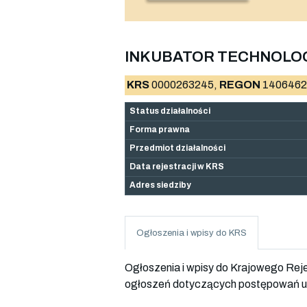
INKUBATOR TECHNOLOG
KRS
0000263245,
REGON
1406462
Status działalności
Forma prawna
Przedmiot działalności
Data rejestracji w KRS
Adres siedziby
Ogłoszenia i wpisy do KRS
Ogłoszenia i wpisy do Krajowego Re
ogłoszeń dotyczących postępowań up