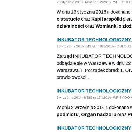
20 stycznia 2016 - MSiG nr 12/2016 - WPISY
W dniu 13 stycznia 2016 r. dokonano
o statucie
oraz
Kapitał spółki
pier
działalności
oraz
Wzmianki o zł
INKUBATOR TECHNOLOGICZNY S
23 września 2015 - MSiG nr 185/2015 - OG
Zarząd INKUBATOR TECHNOLOGICZN
odbędzie się w Warszawie w dniu 22 pa
Warszawa. I. Porządek obrad: 1. O
prawidłowości...
INKUBATOR TECHNOLOGICZNY S
9 września 2014 - MSiG nr 174/2014 - WPISY
W dniu 2 września 2014 r. dokonano 
podmiotu
,
Organ nadzoru
oraz
P
INKUBATOR TECHNOLOGICZNY S