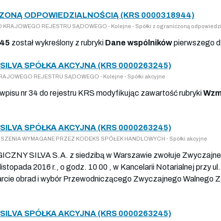
CZONĄ ODPOWIEDZIALNOŚCIĄ (KRS 0000318944)
Y DO KRAJOWEGO REJESTRU SĄDOWEGO - Kolejne - Spółki z ograniczoną odpowiedzi
245
został wykreślony z rubryki
Dane wspólników
pierwszego d
ILVA SPÓŁKA AKCYJNA (KRS 0000263245)
DO KRAJOWEGO REJESTRU SĄDOWEGO - Kolejne - Spółki akcyjne
 wpisu nr 34 do rejestru KRS modyfikując zawartość rubryki
Wzmi
ILVA SPÓŁKA AKCYJNA (KRS 0000263245)
 OGŁOSZENIA WYMAGANE PRZEZ KODEKS SPÓŁEK HANDLOWYCH - Spółki akcyjne
Y SILVA S.A. z siedzibą w Warszawie zwołuje Zwyczajne W
stopada 2016 r., o godz. 10 00 , w Kancelarii Notarialnej przy ul
rcie obrad i wybór Przewodniczącego Zwyczajnego Walnego Z
ILVA SPÓŁKA AKCYJNA (KRS 0000263245)