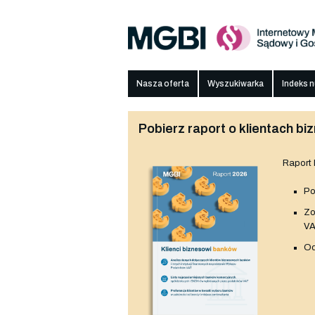
Nasza oferta
Wyszukiwarka
Indeks 
Pobierz raport o klientach 
Raport
Po
Z
V
Od