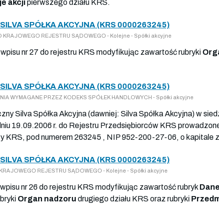
e akcji
pierwszego działu KRS.
ILVA SPÓŁKA AKCYJNA (KRS 0000263245)
Y DO KRAJOWEGO REJESTRU SĄDOWEGO - Kolejne - Spółki akcyjne
 wpisu nr 27 do rejestru KRS modyfikując zawartość rubryki
Org
ILVA SPÓŁKA AKCYJNA (KRS 0000263245)
OSZENIA WYMAGANE PRZEZ KODEKS SPÓŁEK HANDLOWYCH - Spółki akcyjne
zny Silva Spółka Akcyjna (dawniej: Silva Spółka Akcyjna) w sied
dniu 19.09.2006 r. do Rejestru Przedsiębiorców KRS prowadzon
y KRS, pod numerem 263245 , NIP 952-200-27-06, o kapitale z
ILVA SPÓŁKA AKCYJNA (KRS 0000263245)
 DO KRAJOWEGO REJESTRU SĄDOWEGO - Kolejne - Spółki akcyjne
wpisu nr 26 do rejestru KRS modyfikując zawartość rubryk
Dane
bryki
Organ nadzoru
drugiego działu KRS oraz rubryki
Przedmi