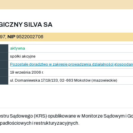
ICZNY SILVA SA
97,
NIP
9522002706
aktywna
spółki akcyjne
Pozostałe doradztwo w zakresie prowadzenia działalności gospodarcz
19 września 2006 r.
ul. Domaniewska 17/19/133, 02-663 Mokotów (mazowieckie)
jestru Sądowego (KRS) opublikowane w Monitorze Sądowym i G
adłościowych i restrukturyzacyjnych.