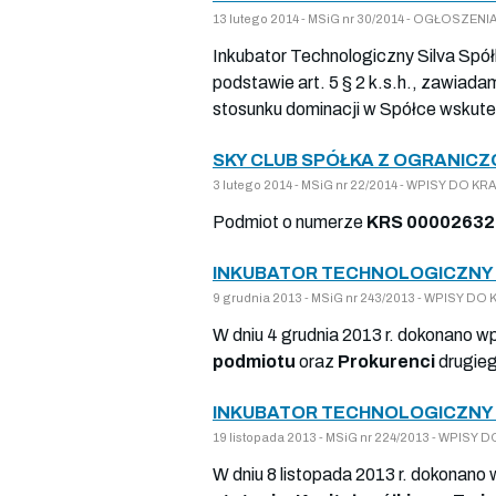
13 lutego 2014 - MSiG nr 30/2014 - OGŁOSZ
Inkubator Technologiczny Silva Spół
podstawie art. 5 § 2 k.s.h., zawia
stosunku dominacji w Spółce wskutek 
SKY CLUB SPÓŁKA Z OGRANICZ
3 lutego 2014 - MSiG nr 22/2014 - WPISY DO 
Podmiot o numerze
KRS 0000263
INKUBATOR TECHNOLOGICZNY S
9 grudnia 2013 - MSiG nr 243/2013 - WPISY 
W dniu 4 grudnia 2013 r. dokonano w
podmiotu
oraz
Prokurenci
drugieg
INKUBATOR TECHNOLOGICZNY S
19 listopada 2013 - MSiG nr 224/2013 - WPI
W dniu 8 listopada 2013 r. dokonano