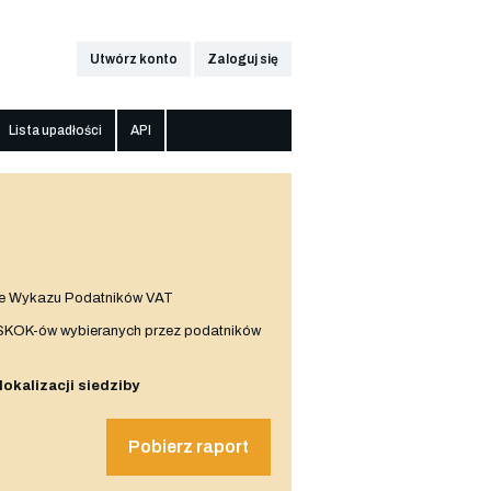
Utwórz konto
Zaloguj się
Lista upadłości
API
e Wykazu Podatników VAT
 SKOK-ów wybieranych przez podatników
 lokalizacji siedziby
Pobierz raport