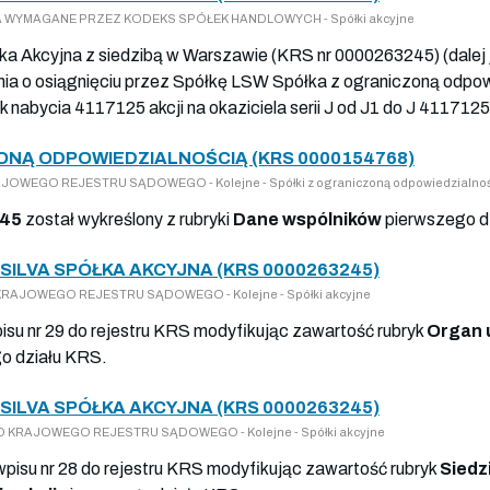
ENIA WYMAGANE PRZEZ KODEKS SPÓŁEK HANDLOWYCH - Spółki akcyjne
ka Akcyjna z siedzibą w Warszawie (KRS nr 0000263245) (dalej j
damia o osiągnięciu przez Spółkę LSW Spółka z ograniczoną od
nabycia 4117125 akcji na okaziciela serii J od J1 do J 4117125,
ONĄ ODPOWIEDZIALNOŚCIĄ (KRS 0000154768)
KRAJOWEGO REJESTRU SĄDOWEGO - Kolejne - Spółki z ograniczoną odpowiedzialno
245
został wykreślony z rubryki
Dane wspólników
pierwszego d
ILVA SPÓŁKA AKCYJNA (KRS 0000263245)
DO KRAJOWEGO REJESTRU SĄDOWEGO - Kolejne - Spółki akcyjne
pisu nr 29 do rejestru KRS modyfikując zawartość rubryk
Organ 
o działu KRS.
ILVA SPÓŁKA AKCYJNA (KRS 0000263245)
SY DO KRAJOWEGO REJESTRU SĄDOWEGO - Kolejne - Spółki akcyjne
 wpisu nr 28 do rejestru KRS modyfikując zawartość rubryk
Siedz