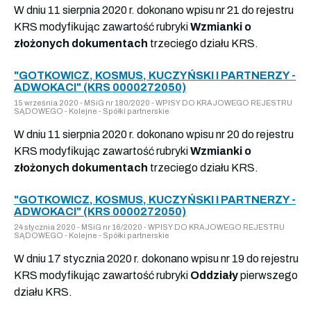
W dniu 11 sierpnia 2020 r. dokonano wpisu nr 21 do rejestru
KRS modyfikując zawartość rubryki
Wzmianki o
złożonych dokumentach
trzeciego działu KRS.
"GOTKOWICZ, KOSMUS, KUCZYŃSKI I PARTNERZY -
ADWOKACI" (KRS 0000272050)
15 września 2020 - MSiG nr 180/2020 - WPISY DO KRAJOWEGO REJESTRU
SĄDOWEGO - Kolejne - Spółki partnerskie
W dniu 11 sierpnia 2020 r. dokonano wpisu nr 20 do rejestru
KRS modyfikując zawartość rubryki
Wzmianki o
złożonych dokumentach
trzeciego działu KRS.
"GOTKOWICZ, KOSMUS, KUCZYŃSKI I PARTNERZY -
ADWOKACI" (KRS 0000272050)
24 stycznia 2020 - MSiG nr 16/2020 - WPISY DO KRAJOWEGO REJESTRU
SĄDOWEGO - Kolejne - Spółki partnerskie
W dniu 17 stycznia 2020 r. dokonano wpisu nr 19 do rejestru
KRS modyfikując zawartość rubryki
Oddziały
pierwszego
działu KRS.