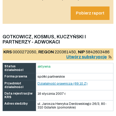
Pobierz raport
GOTKOWICZ, KOSMUS, KUCZYŃSKI I
PARTNERZY - ADWOKACI
KRS
0000272050,
REGON
220361450,
NIP
5842603486
Utwórz subskrypcję
Status
aktywna
działalności
Forma prawna
spółki partnerskie
Przedmiot
Działalność prawnicza (69.10.Z)
działalności
Data rejestracji w
16 stycznia 2007 r.
KRS
Adres siedziby
ul. Jarosza Henryka Derdowskiego 26/3, 80-
310 Gdańsk (pomorskie)