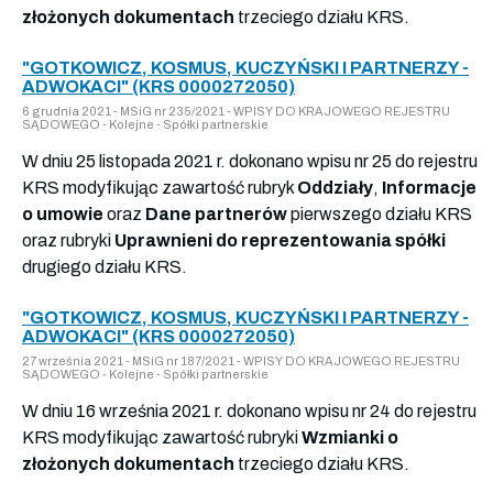
złożonych dokumentach
trzeciego działu KRS.
"GOTKOWICZ, KOSMUS, KUCZYŃSKI I PARTNERZY -
ADWOKACI" (KRS 0000272050)
6 grudnia 2021 - MSiG nr 235/2021 - WPISY DO KRAJOWEGO REJESTRU
SĄDOWEGO - Kolejne - Spółki partnerskie
W dniu 25 listopada 2021 r. dokonano wpisu nr 25 do rejestru
KRS modyfikując zawartość rubryk
Oddziały
,
Informacje
o umowie
oraz
Dane partnerów
pierwszego działu KRS
oraz rubryki
Uprawnieni do reprezentowania spółki
drugiego działu KRS.
"GOTKOWICZ, KOSMUS, KUCZYŃSKI I PARTNERZY -
ADWOKACI" (KRS 0000272050)
27 września 2021 - MSiG nr 187/2021 - WPISY DO KRAJOWEGO REJESTRU
SĄDOWEGO - Kolejne - Spółki partnerskie
W dniu 16 września 2021 r. dokonano wpisu nr 24 do rejestru
KRS modyfikując zawartość rubryki
Wzmianki o
złożonych dokumentach
trzeciego działu KRS.