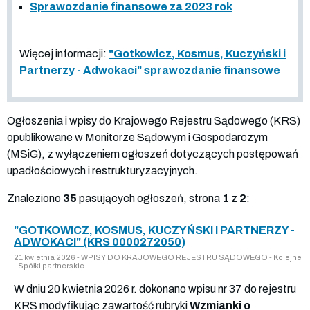
Sprawozdanie finansowe za 2023 rok
Więcej informacji:
"Gotkowicz, Kosmus, Kuczyński i
Partnerzy - Adwokaci" sprawozdanie finansowe
Ogłoszenia i wpisy do Krajowego Rejestru Sądowego (KRS)
opublikowane w Monitorze Sądowym i Gospodarczym
(MSiG), z wyłączeniem ogłoszeń dotyczących postępowań
upadłościowych i restrukturyzacyjnych.
Znaleziono
35
pasujących ogłoszeń, strona
1
z
2
:
"GOTKOWICZ, KOSMUS, KUCZYŃSKI I PARTNERZY -
ADWOKACI" (KRS 0000272050)
21 kwietnia 2026 - WPISY DO KRAJOWEGO REJESTRU SĄDOWEGO - Kolejne
- Spółki partnerskie
W dniu 20 kwietnia 2026 r. dokonano wpisu nr 37 do rejestru
KRS modyfikując zawartość rubryki
Wzmianki o