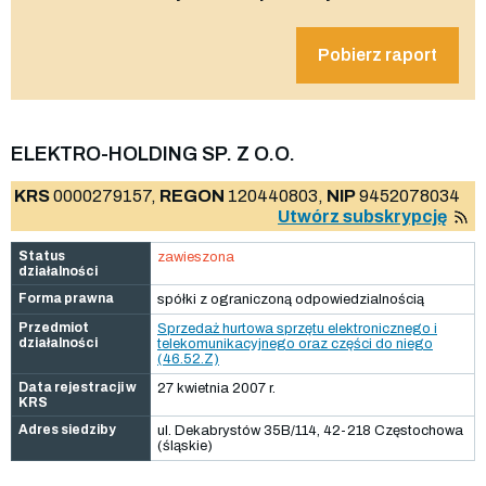
Pobierz raport
ELEKTRO-HOLDING SP. Z O.O.
KRS
0000279157,
REGON
120440803,
NIP
9452078034
Utwórz subskrypcję
Status
zawieszona
działalności
Forma prawna
spółki z ograniczoną odpowiedzialnością
Przedmiot
Sprzedaż hurtowa sprzętu elektronicznego i
działalności
telekomunikacyjnego oraz części do niego
(46.52.Z)
Data rejestracji w
27 kwietnia 2007 r.
KRS
Adres siedziby
ul. Dekabrystów 35B/114, 42-218 Częstochowa
(śląskie)