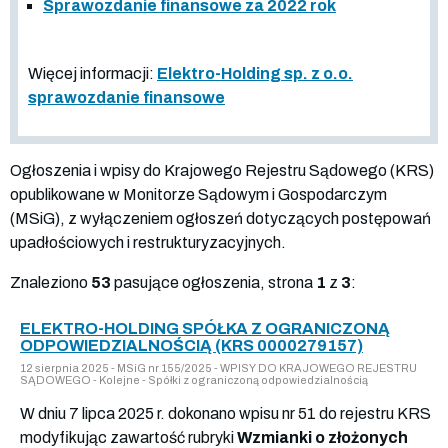
Sprawozdanie finansowe za 2022 rok
Więcej informacji:
Elektro-Holding sp. z o.o.
sprawozdanie finansowe
Ogłoszenia i wpisy do Krajowego Rejestru Sądowego (KRS)
opublikowane w Monitorze Sądowym i Gospodarczym
(MSiG), z wyłączeniem ogłoszeń dotyczących postępowań
upadłościowych i restrukturyzacyjnych.
Znaleziono
53
pasujące ogłoszenia, strona
1
z
3
:
ELEKTRO-HOLDING SPÓŁKA Z OGRANICZONĄ
ODPOWIEDZIALNOŚCIĄ (KRS 0000279157)
12 sierpnia 2025 - MSiG nr 155/2025 - WPISY DO KRAJOWEGO REJESTRU
SĄDOWEGO - Kolejne - Spółki z ograniczoną odpowiedzialnością
W dniu 7 lipca 2025 r. dokonano wpisu nr 51 do rejestru KRS
modyfikując zawartość rubryki
Wzmianki o złożonych