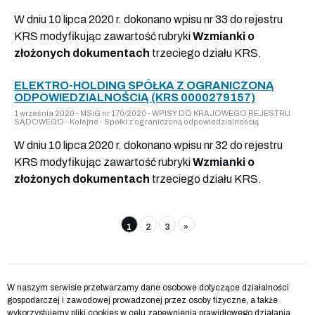
W dniu 10 lipca 2020 r. dokonano wpisu nr 33 do rejestru
KRS modyfikując zawartość rubryki
Wzmianki o
złożonych dokumentach
trzeciego działu KRS.
ELEKTRO-HOLDING SPÓŁKA Z OGRANICZONĄ
ODPOWIEDZIALNOŚCIĄ (KRS 0000279157)
1 września 2020 - MSiG nr 170/2020 - WPISY DO KRAJOWEGO REJESTRU
SĄDOWEGO - Kolejne - Spółki z ograniczoną odpowiedzialnością
W dniu 10 lipca 2020 r. dokonano wpisu nr 32 do rejestru
KRS modyfikując zawartość rubryki
Wzmianki o
złożonych dokumentach
trzeciego działu KRS.
1
2
3
»
W naszym serwisie przetwarzamy dane osobowe dotyczące działalności
gospodarczej i zawodowej prowadzonej przez osoby fizyczne, a także
wykorzystujemy pliki cookies w celu zapewnienia prawidłowego działania