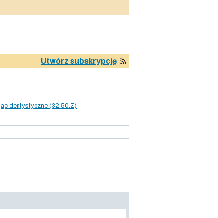
Utwórz subskrypcję
ąc dentystyczne (32.50.Z)