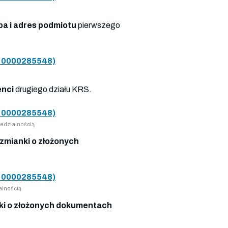
ba i adres podmiotu
pierwszego
0000285548)
enci
drugiego działu KRS.
0000285548)
edzialnością
zmianki o złożonych
0000285548)
alnością
i o złożonych dokumentach