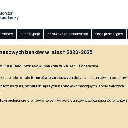
numerów
Subskrypcje
Sprawozdania finansowe
Lista przetargów
biznesowych banków w latach 2023-2025
 MGBI
Klienci biznesowi banków 2026
jest już dostępny!
znaj
preferencje klientów biznesowych
dotyczące banków na podstawi
obacz
listy najpopularniejszych banków
komercyjnych, spółdzielczych i
AT
kryj preferencje klientów w kwestii wyboru banków w zależności od
branży i