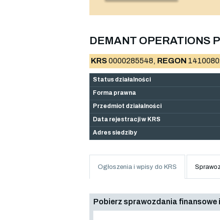
DEMANT OPERATIONS PO
KRS
0000285548,
REGON
1410080
Status działalności
Forma prawna
Przedmiot działalności
Data rejestracji w KRS
Adres siedziby
Ogłoszenia i wpisy do KRS
Sprawoz
Pobierz sprawozdania finansowe i