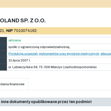
LAND SP. Z O.O.
21,
NIP
7010074162
aktywna
spółki z ograniczoną odpowiedzialnością
Produkcja urządzeń, instrumentów oraz wyrobów medycznych, włączaj
31 lipca 2007 r.
ul. Lubieszyńska 59, 72-006 Mierzyn (zachodniopomorskie)
dania finansowe
 inne dokumenty opublikowane przez ten podmiot