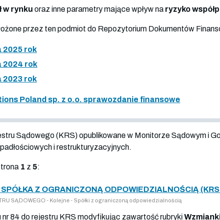
ł w rynku
oraz inne parametry mające wpływ na
ryzyko współ
złożone przez ten podmiot do Repozytorium Dokumentów Finan
 2025 rok
 2024 rok
 2023 rok
ons Poland sp. z o.o. sprawozdanie finansowe
jestru Sądowego (KRS) opublikowane w Monitorze Sądowym i G
adłościowych i restrukturyzacyjnych.
strona
1
z
5
:
SPÓŁKA Z OGRANICZONĄ ODPOWIEDZIALNOŚCIĄ (KRS 
U SĄDOWEGO - Kolejne - Spółki z ograniczoną odpowiedzialnością
u nr 84 do rejestru KRS modyfikując zawartość rubryki
Wzmianki