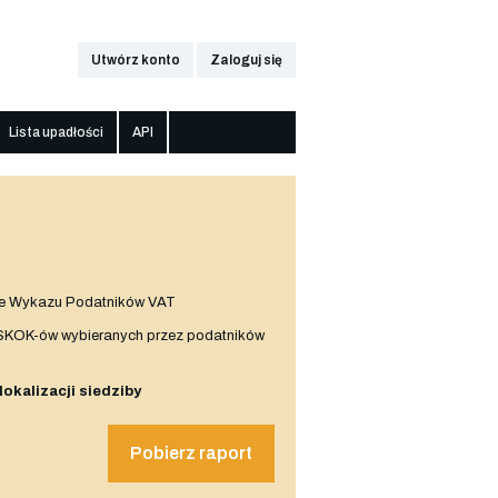
Utwórz konto
Zaloguj się
Lista upadłości
API
e Wykazu Podatników VAT
 SKOK-ów wybieranych przez podatników
 lokalizacji siedziby
Pobierz raport