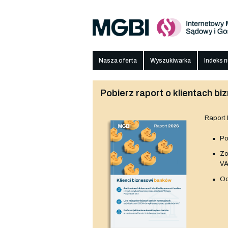
Nasza oferta
Wyszukiwarka
Indeks 
Pobierz raport o klientach 
Raport
Po
Z
V
Od