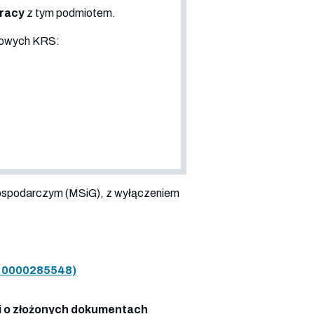
pracy
z tym podmiotem.
sowych KRS:
ospodarczym (MSiG), z wyłączeniem
0000285548)
 o złożonych dokumentach