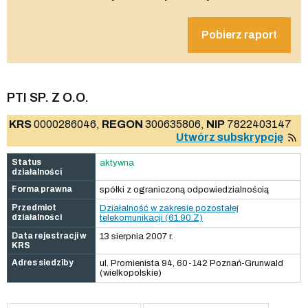
Pobierz raport
PTI SP. Z O.O.
KRS
0000286046,
REGON
300635806,
NIP
7822403147
Utwórz subskrypcję
Status
aktywna
działalności
Forma prawna
spółki z ograniczoną odpowiedzialnością
Przedmiot
Działalność w zakresie pozostałej
działalności
telekomunikacji (61.90.Z)
Data rejestracji w
13 sierpnia 2007 r.
KRS
Adres siedziby
ul. Promienista 94, 60-142 Poznań-Grunwald
(wielkopolskie)