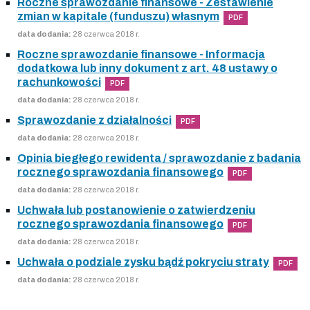
Roczne sprawozdanie finansowe - Zestawienie
zmian w kapitale (funduszu) własnym
PDF
data dodania:
28 czerwca 2018 r.
Roczne sprawozdanie finansowe - Informacja
dodatkowa lub inny dokument z art. 48 ustawy o
rachunkowości
PDF
data dodania:
28 czerwca 2018 r.
Sprawozdanie z działalności
PDF
data dodania:
28 czerwca 2018 r.
Opinia biegłego rewidenta / sprawozdanie z badania
rocznego sprawozdania finansowego
PDF
data dodania:
28 czerwca 2018 r.
Uchwała lub postanowienie o zatwierdzeniu
rocznego sprawozdania finansowego
PDF
data dodania:
28 czerwca 2018 r.
Uchwała o podziale zysku bądź pokryciu straty
PDF
data dodania:
28 czerwca 2018 r.