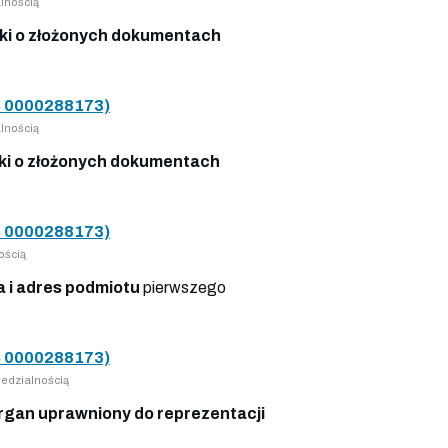
lnością
i o złożonych dokumentach
 0000288173)
lnością
i o złożonych dokumentach
 0000288173)
ością
a i adres podmiotu
pierwszego
 0000288173)
edzialnością
rgan uprawniony do reprezentacji