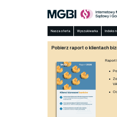
Nasza oferta
Wyszukiwarka
Indeks 
Pobierz raport o klientach 
Raport
Po
Z
V
Od