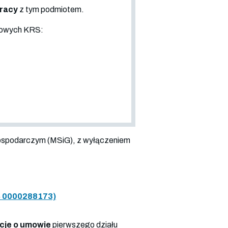
pracy
z tym podmiotem.
sowych KRS:
ospodarczym (MSiG), z wyłączeniem
 0000288173)
cje o umowie
pierwszego działu