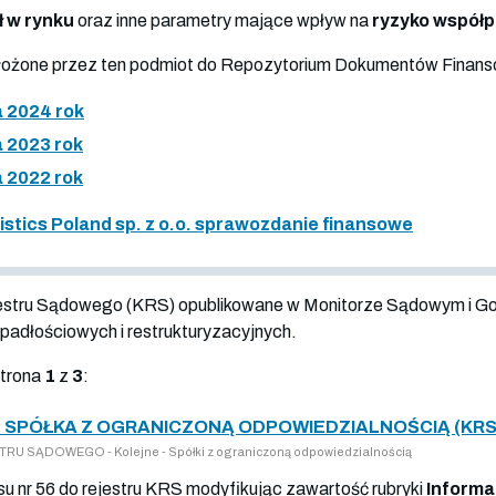
ł w rynku
oraz inne parametry mające wpływ na
ryzyko współ
złożone przez ten podmiot do Repozytorium Dokumentów Finan
 2024 rok
 2023 rok
 2022 rok
stics Poland sp. z o.o. sprawozdanie finansowe
jestru Sądowego (KRS) opublikowane w Monitorze Sądowym i G
adłościowych i restrukturyzacyjnych.
strona
1
z
3
:
 SPÓŁKA Z OGRANICZONĄ ODPOWIEDZIALNOŚCIĄ (KRS
U SĄDOWEGO - Kolejne - Spółki z ograniczoną odpowiedzialnością
su nr 56 do rejestru KRS modyfikując zawartość rubryki
Informa