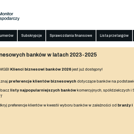
numerów
Subskrypcje
Sprawozdania finansowe
Lista przetargów
biznesowych banków w latach 2023-2025
 MGBI
Klienci biznesowi banków 2026
jest już dostępny!
znaj
preferencje klientów biznesowych
dotyczące banków na podstawi
obacz
listy najpopularniejszych banków
komercyjnych, spółdzielczych i
AT
kryj preferencje klientów w kwestii wyboru banków w zależności od
branży i