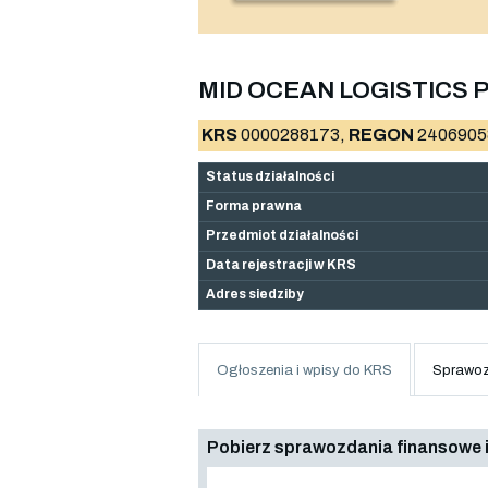
MID OCEAN LOGISTICS P
KRS
0000288173,
REGON
2406905
Status działalności
Forma prawna
Przedmiot działalności
Data rejestracji w KRS
Adres siedziby
Ogłoszenia i wpisy do KRS
Sprawoz
Pobierz sprawozdania finansowe i