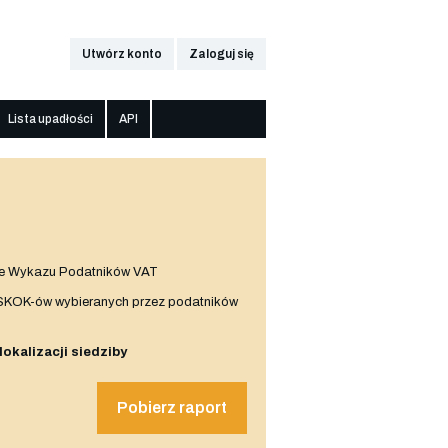
Utwórz konto
Zaloguj się
Lista upadłości
API
e Wykazu Podatników VAT
 SKOK-ów wybieranych przez podatników
 lokalizacji siedziby
Pobierz raport