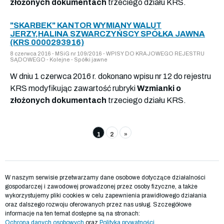
złożonych dokumentach
trzeciego działu KRS.
"SKARBEK" KANTOR WYMIANY WALUT
JERZY,HALINA SZWARCZYŃSCY SPÓŁKA JAWNA
(KRS 0000293916)
8 czerwca 2016 - MSiG nr 109/2016 - WPISY DO KRAJOWEGO REJESTRU
SĄDOWEGO - Kolejne - Spółki jawne
W dniu 1 czerwca 2016 r. dokonano wpisu nr 12 do rejestru
KRS modyfikując zawartość rubryki
Wzmianki o
złożonych dokumentach
trzeciego działu KRS.
1
2
»
W naszym serwisie przetwarzamy dane osobowe dotyczące działalności
gospodarczej i zawodowej prowadzonej przez osoby fizyczne, a także
wykorzystujemy pliki cookies w celu zapewnienia prawidłowego działania
oraz dalszego rozwoju oferowanych przez nas usług. Szczegółowe
informacje na ten temat dostępne są na stronach:
Ochrona danych osobowych
oraz
Polityka prywatności
.