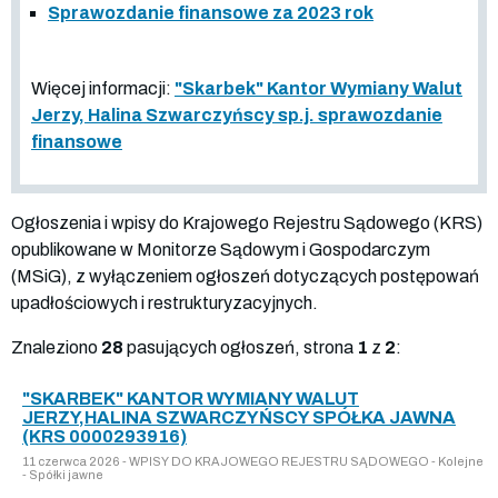
Sprawozdanie finansowe za 2023 rok
Więcej informacji:
"Skarbek" Kantor Wymiany Walut
Jerzy, Halina Szwarczyńscy sp.j. sprawozdanie
finansowe
Ogłoszenia i wpisy do Krajowego Rejestru Sądowego (KRS)
opublikowane w Monitorze Sądowym i Gospodarczym
(MSiG), z wyłączeniem ogłoszeń dotyczących postępowań
upadłościowych i restrukturyzacyjnych.
Znaleziono
28
pasujących ogłoszeń, strona
1
z
2
:
"SKARBEK" KANTOR WYMIANY WALUT
JERZY,HALINA SZWARCZYŃSCY SPÓŁKA JAWNA
(KRS 0000293916)
11 czerwca 2026 - WPISY DO KRAJOWEGO REJESTRU SĄDOWEGO - Kolejne
- Spółki jawne