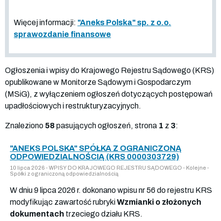
Więcej informacji:
"Aneks Polska" sp. z o.o.
sprawozdanie finansowe
Ogłoszenia i wpisy do Krajowego Rejestru Sądowego (KRS)
opublikowane w Monitorze Sądowym i Gospodarczym
(MSiG), z wyłączeniem ogłoszeń dotyczących postępowań
upadłościowych i restrukturyzacyjnych.
Znaleziono
58
pasujących ogłoszeń, strona
1
z
3
:
"ANEKS POLSKA" SPÓŁKA Z OGRANICZONĄ
ODPOWIEDZIALNOŚCIĄ (KRS 0000303729)
10 lipca 2026 - WPISY DO KRAJOWEGO REJESTRU SĄDOWEGO - Kolejne -
Spółki z ograniczoną odpowiedzialnością
W dniu 9 lipca 2026 r. dokonano wpisu nr 56 do rejestru KRS
modyfikując zawartość rubryki
Wzmianki o złożonych
dokumentach
trzeciego działu KRS.