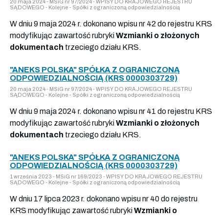
20 maja 2024 - MSiG nr 97/2024 - WPISY DO KRAJOWEGO REJESTRU
SĄDOWEGO - Kolejne - Spółki z ograniczoną odpowiedzialnością
W dniu 9 maja 2024 r. dokonano wpisu nr 42 do rejestru KRS
modyfikując zawartość rubryki
Wzmianki o złożonych
dokumentach
trzeciego działu KRS.
"ANEKS POLSKA" SPÓŁKA Z OGRANICZONĄ
ODPOWIEDZIALNOŚCIĄ (KRS 0000303729)
20 maja 2024 - MSiG nr 97/2024 - WPISY DO KRAJOWEGO REJESTRU
SĄDOWEGO - Kolejne - Spółki z ograniczoną odpowiedzialnością
W dniu 9 maja 2024 r. dokonano wpisu nr 41 do rejestru KRS
modyfikując zawartość rubryki
Wzmianki o złożonych
dokumentach
trzeciego działu KRS.
"ANEKS POLSKA" SPÓŁKA Z OGRANICZONĄ
ODPOWIEDZIALNOŚCIĄ (KRS 0000303729)
1 września 2023 - MSiG nr 169/2023 - WPISY DO KRAJOWEGO REJESTRU
SĄDOWEGO - Kolejne - Spółki z ograniczoną odpowiedzialnością
W dniu 17 lipca 2023 r. dokonano wpisu nr 40 do rejestru
KRS modyfikując zawartość rubryki
Wzmianki o