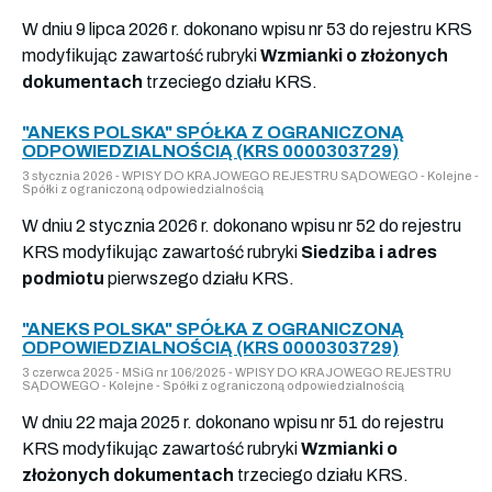
W dniu 9 lipca 2026 r. dokonano wpisu nr 53 do rejestru KRS
modyfikując zawartość rubryki
Wzmianki o złożonych
dokumentach
trzeciego działu KRS.
"ANEKS POLSKA" SPÓŁKA Z OGRANICZONĄ
ODPOWIEDZIALNOŚCIĄ (KRS 0000303729)
3 stycznia 2026 - WPISY DO KRAJOWEGO REJESTRU SĄDOWEGO - Kolejne -
Spółki z ograniczoną odpowiedzialnością
W dniu 2 stycznia 2026 r. dokonano wpisu nr 52 do rejestru
KRS modyfikując zawartość rubryki
Siedziba i adres
podmiotu
pierwszego działu KRS.
"ANEKS POLSKA" SPÓŁKA Z OGRANICZONĄ
ODPOWIEDZIALNOŚCIĄ (KRS 0000303729)
3 czerwca 2025 - MSiG nr 106/2025 - WPISY DO KRAJOWEGO REJESTRU
SĄDOWEGO - Kolejne - Spółki z ograniczoną odpowiedzialnością
W dniu 22 maja 2025 r. dokonano wpisu nr 51 do rejestru
KRS modyfikując zawartość rubryki
Wzmianki o
złożonych dokumentach
trzeciego działu KRS.