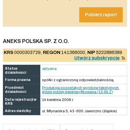
Pobierz raport
ANEKS POLSKA SP. Z O.O.
KRS
0000303729,
REGON
141366000,
NIP
5222886389
Utwórz subskrypcję
Status
aktywna
działalności
Forma prawna
spółki z ograniczoną odpowiedzialnością
Przedmiot
Produkcja pozostałych wyrobów tekstylnych,
działalności
gdzie indziej niesklasyfikowana (13.99.Z)
Data rejestracji w
14 kwietnia 2008 r.
KRS
Adres siedziby
ul. Młynarska 5, 43-600 Jaworzno (śląskie)