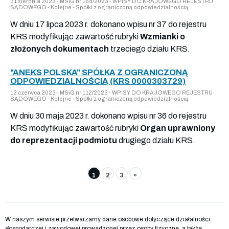
31 sierpnia 2023 - MSiG nr 168/2023 - WPISY DO KRAJOWEGO REJESTRU
SĄDOWEGO - Kolejne - Spółki z ograniczoną odpowiedzialnością
W dniu 17 lipca 2023 r. dokonano wpisu nr 37 do rejestru
KRS modyfikując zawartość rubryki
Wzmianki o
złożonych dokumentach
trzeciego działu KRS.
"ANEKS POLSKA" SPÓŁKA Z OGRANICZONĄ
ODPOWIEDZIALNOŚCIĄ (KRS 0000303729)
13 czerwca 2023 - MSiG nr 112/2023 - WPISY DO KRAJOWEGO REJESTRU
SĄDOWEGO - Kolejne - Spółki z ograniczoną odpowiedzialnością
W dniu 30 maja 2023 r. dokonano wpisu nr 36 do rejestru
KRS modyfikując zawartość rubryki
Organ uprawniony
do reprezentacji podmiotu
drugiego działu KRS.
1
2
3
»
W naszym serwisie przetwarzamy dane osobowe dotyczące działalności
gospodarczej i zawodowej prowadzonej przez osoby fizyczne, a także