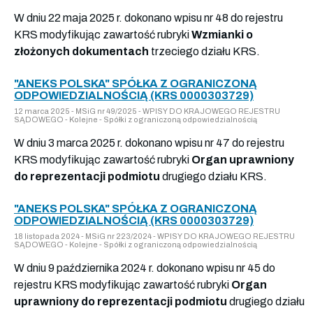
W dniu 22 maja 2025 r. dokonano wpisu nr 48 do rejestru
KRS modyfikując zawartość rubryki
Wzmianki o
złożonych dokumentach
trzeciego działu KRS.
"ANEKS POLSKA" SPÓŁKA Z OGRANICZONĄ
ODPOWIEDZIALNOŚCIĄ (KRS 0000303729)
12 marca 2025 - MSiG nr 49/2025 - WPISY DO KRAJOWEGO REJESTRU
SĄDOWEGO - Kolejne - Spółki z ograniczoną odpowiedzialnością
W dniu 3 marca 2025 r. dokonano wpisu nr 47 do rejestru
KRS modyfikując zawartość rubryki
Organ uprawniony
do reprezentacji podmiotu
drugiego działu KRS.
"ANEKS POLSKA" SPÓŁKA Z OGRANICZONĄ
ODPOWIEDZIALNOŚCIĄ (KRS 0000303729)
18 listopada 2024 - MSiG nr 223/2024 - WPISY DO KRAJOWEGO REJESTRU
SĄDOWEGO - Kolejne - Spółki z ograniczoną odpowiedzialnością
W dniu 9 października 2024 r. dokonano wpisu nr 45 do
rejestru KRS modyfikując zawartość rubryki
Organ
uprawniony do reprezentacji podmiotu
drugiego działu