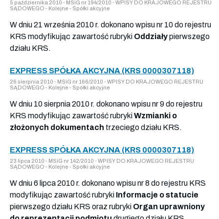
5 października 2010 - MSiG nr 194/2010 - WPISY DO KRAJOWEGO REJESTRU
SĄDOWEGO - Kolejne - Spółki akcyjne
W dniu 21 września 2010 r. dokonano wpisu nr 10 do rejestru
KRS modyfikując zawartość rubryki
Oddziały
pierwszego
działu KRS.
EXPRESS SPÓŁKA AKCYJNA (KRS 0000307118)
26 sierpnia 2010 - MSiG nr 166/2010 - WPISY DO KRAJOWEGO REJESTRU
SĄDOWEGO - Kolejne - Spółki akcyjne
W dniu 10 sierpnia 2010 r. dokonano wpisu nr 9 do rejestru
KRS modyfikując zawartość rubryki
Wzmianki o
złożonych dokumentach
trzeciego działu KRS.
EXPRESS SPÓŁKA AKCYJNA (KRS 0000307118)
23 lipca 2010 - MSiG nr 142/2010 - WPISY DO KRAJOWEGO REJESTRU
SĄDOWEGO - Kolejne - Spółki akcyjne
W dniu 6 lipca 2010 r. dokonano wpisu nr 8 do rejestru KRS
modyfikując zawartość rubryki
Informacje o statucie
pierwszego działu KRS oraz rubryki
Organ uprawniony
do reprezentacji podmiotu
drugiego działu KRS.