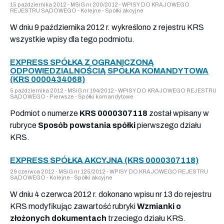
15 października 2012 - MSiG nr 200/2012 - WPISY DO KRAJOWEGO
REJESTRU SĄDOWEGO - Kolejne - Spółki akcyjne
W dniu 9 października 2012 r. wykreślono z rejestru KRS
wszystkie wpisy dla tego podmiotu.
EXPRESS SPÓŁKA Z OGRANICZONĄ
ODPOWIEDZIALNOŚCIĄ SPÓŁKA KOMANDYTOWA
(KRS 0000434068)
5 października 2012 - MSiG nr 194/2012 - WPISY DO KRAJOWEGO REJESTRU
SĄDOWEGO - Pierwsze - Spółki komandytowe
Podmiot o numerze
KRS 0000307118
został wpisany w
rubryce
Sposób powstania spółki
pierwszego działu
KRS.
EXPRESS SPÓŁKA AKCYJNA (KRS 0000307118)
29 czerwca 2012 - MSiG nr 125/2012 - WPISY DO KRAJOWEGO REJESTRU
SĄDOWEGO - Kolejne - Spółki akcyjne
W dniu 4 czerwca 2012 r. dokonano wpisu nr 13 do rejestru
KRS modyfikując zawartość rubryki
Wzmianki o
złożonych dokumentach
trzeciego działu KRS.