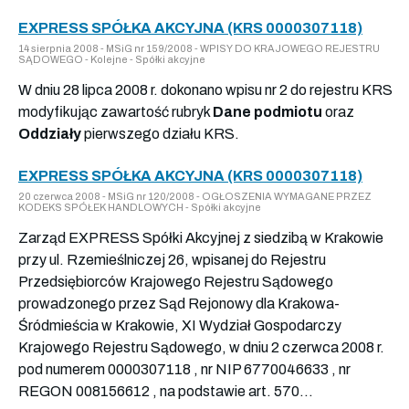
EXPRESS SPÓŁKA AKCYJNA (KRS 0000307118)
14 sierpnia 2008 - MSiG nr 159/2008 - WPISY DO KRAJOWEGO REJESTRU
SĄDOWEGO - Kolejne - Spółki akcyjne
W dniu 28 lipca 2008 r. dokonano wpisu nr 2 do rejestru KRS
modyfikując zawartość rubryk
Dane podmiotu
oraz
Oddziały
pierwszego działu KRS.
EXPRESS SPÓŁKA AKCYJNA (KRS 0000307118)
20 czerwca 2008 - MSiG nr 120/2008 - OGŁOSZENIA WYMAGANE PRZEZ
KODEKS SPÓŁEK HANDLOWYCH - Spółki akcyjne
Zarząd EXPRESS Spółki Akcyjnej z siedzibą w Krakowie
przy ul. Rzemieślniczej 26, wpisanej do Rejestru
Przedsiębiorców Krajowego Rejestru Sądowego
prowadzonego przez Sąd Rejonowy dla Krakowa-
Śródmieścia w Krakowie, XI Wydział Gospodarczy
Krajowego Rejestru Sądowego, w dniu 2 czerwca 2008 r.
pod numerem 0000307118 , nr NIP 6770046633 , nr
REGON 008156612 , na podstawie art. 570...