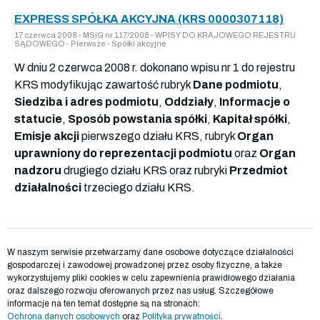
EXPRESS SPÓŁKA AKCYJNA (KRS 0000307118)
17 czerwca 2008 - MSiG nr 117/2008 - WPISY DO KRAJOWEGO REJESTRU
SĄDOWEGO - Pierwsze - Spółki akcyjne
W dniu 2 czerwca 2008 r. dokonano wpisu nr 1 do rejestru
KRS modyfikując zawartość rubryk
Dane podmiotu
,
Siedziba i adres podmiotu
,
Oddziały
,
Informacje o
statucie
,
Sposób powstania spółki
,
Kapitał spółki
,
Emisje akcji
pierwszego działu KRS, rubryk
Organ
uprawniony do reprezentacji podmiotu
oraz
Organ
nadzoru
drugiego działu KRS oraz rubryki
Przedmiot
działalności
trzeciego działu KRS.
W naszym serwisie przetwarzamy dane osobowe dotyczące działalności
gospodarczej i zawodowej prowadzonej przez osoby fizyczne, a także
wykorzystujemy pliki cookies w celu zapewnienia prawidłowego działania
oraz dalszego rozwoju oferowanych przez nas usług. Szczegółowe
informacje na ten temat dostępne są na stronach:
Ochrona danych osobowych
oraz
Polityka prywatności
.