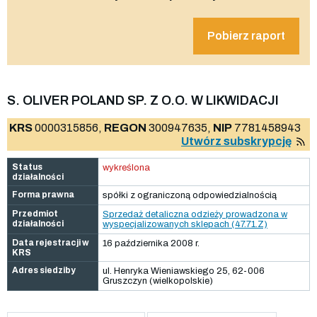
Pobierz raport
S. OLIVER POLAND SP. Z O.O. W LIKWIDACJI
KRS
0000315856,
REGON
300947635,
NIP
7781458943
Utwórz subskrypcję
Status
wykreślona
działalności
Forma prawna
spółki z ograniczoną odpowiedzialnością
Przedmiot
Sprzedaż detaliczna odzieży prowadzona w
działalności
wyspecjalizowanych sklepach (47.71.Z)
Data rejestracji w
16 października 2008 r.
KRS
Adres siedziby
ul. Henryka Wieniawskiego 25, 62-006
Gruszczyn (wielkopolskie)