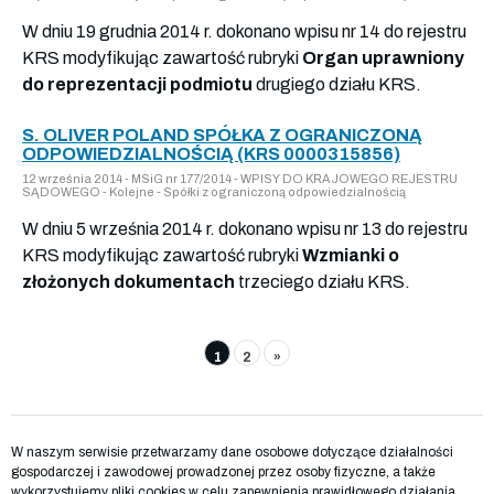
W dniu 19 grudnia 2014 r. dokonano wpisu nr 14 do rejestru
KRS modyfikując zawartość rubryki
Organ uprawniony
do reprezentacji podmiotu
drugiego działu KRS.
S. OLIVER POLAND SPÓŁKA Z OGRANICZONĄ
ODPOWIEDZIALNOŚCIĄ (KRS 0000315856)
12 września 2014 - MSiG nr 177/2014 - WPISY DO KRAJOWEGO REJESTRU
SĄDOWEGO - Kolejne - Spółki z ograniczoną odpowiedzialnością
W dniu 5 września 2014 r. dokonano wpisu nr 13 do rejestru
KRS modyfikując zawartość rubryki
Wzmianki o
złożonych dokumentach
trzeciego działu KRS.
1
2
»
W naszym serwisie przetwarzamy dane osobowe dotyczące działalności
gospodarczej i zawodowej prowadzonej przez osoby fizyczne, a także
wykorzystujemy pliki cookies w celu zapewnienia prawidłowego działania