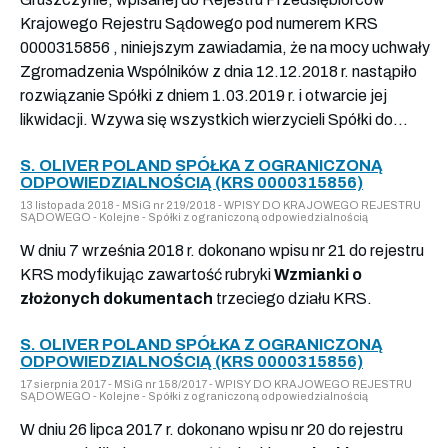
Krajowego Rejestru Sądowego pod numerem KRS
0000315856 , niniejszym zawiadamia, że na mocy uchwały
Zgromadzenia Wspólników z dnia 12.12.2018 r. nastąpiło
rozwiązanie Spółki z dniem 1.03.2019 r. i otwarcie jej
likwidacji. Wzywa się wszystkich wierzycieli Spółki do...
S. OLIVER POLAND SPÓŁKA Z OGRANICZONĄ
ODPOWIEDZIALNOŚCIĄ (KRS 0000315856)
13 listopada 2018 - MSiG nr 219/2018 - WPISY DO KRAJOWEGO REJESTRU
SĄDOWEGO - Kolejne - Spółki z ograniczoną odpowiedzialnością
W dniu 7 września 2018 r. dokonano wpisu nr 21 do rejestru
KRS modyfikując zawartość rubryki
Wzmianki o
złożonych dokumentach
trzeciego działu KRS.
S. OLIVER POLAND SPÓŁKA Z OGRANICZONĄ
ODPOWIEDZIALNOŚCIĄ (KRS 0000315856)
17 sierpnia 2017 - MSiG nr 158/2017 - WPISY DO KRAJOWEGO REJESTRU
SĄDOWEGO - Kolejne - Spółki z ograniczoną odpowiedzialnością
W dniu 26 lipca 2017 r. dokonano wpisu nr 20 do rejestru