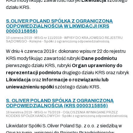
KRS modyfikując zawartość rubryki
Likwidacja
szóstego
działu KRS.
S.OLIVER POLAND SPÓŁKA Z OGRANICZONĄ
ODPOWIEDZIALNOŚCIĄ W LIKWIDACJI (KRS
0000315856)
10 czerwca 2019 - MSiG nr 111/2019 - WPISY DO KRAJOWEGO REJESTRU
SĄDOWEGO - Kolejne - Spółki z ograniczoną odpowiedzialnością
W dniu 4 czerwca 2019 r. dokonano wpisu nr 22 do rejestru
KRS modyfikując zawartość rubryki
Dane podmiotu
pierwszego działu KRS, rubryki
Organ uprawniony do
reprezentacji podmiotu
drugiego działu KRS oraz rubryk
Likwidacja
oraz
Informacje o rozwiązaniu lub
unieważnieniu spółki
szóstego działu KRS.
S. OLIVER POLAND SPÓŁKA Z OGRANICZONĄ
ODPOWIEDZIALNOŚCIĄ (KRS 0000315856)
16 kwietnia 2019 - MSiG nr 75/2019 - OGŁOSZENIA WYMAGANE PRZEZ
KODEKS SPÓŁEK HANDLOWYCH - Spółki z ograniczoną odpowiedzialnością
Likwidator Spółki S.Oliver Poland Sp. z o.o. z siedzibą w
Gruszczynie, wpisanej do Rejestru Przedsiębiorców