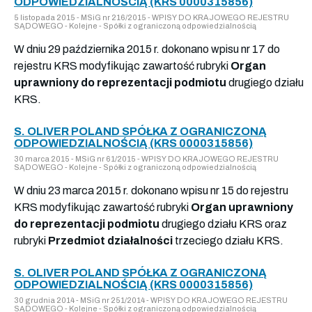
ODPOWIEDZIALNOŚCIĄ (KRS 0000315856)
5 listopada 2015 - MSiG nr 216/2015 - WPISY DO KRAJOWEGO REJESTRU
SĄDOWEGO - Kolejne - Spółki z ograniczoną odpowiedzialnością
W dniu 29 października 2015 r. dokonano wpisu nr 17 do
rejestru KRS modyfikując zawartość rubryki
Organ
uprawniony do reprezentacji podmiotu
drugiego działu
KRS.
S. OLIVER POLAND SPÓŁKA Z OGRANICZONĄ
ODPOWIEDZIALNOŚCIĄ (KRS 0000315856)
30 marca 2015 - MSiG nr 61/2015 - WPISY DO KRAJOWEGO REJESTRU
SĄDOWEGO - Kolejne - Spółki z ograniczoną odpowiedzialnością
W dniu 23 marca 2015 r. dokonano wpisu nr 15 do rejestru
KRS modyfikując zawartość rubryki
Organ uprawniony
do reprezentacji podmiotu
drugiego działu KRS oraz
rubryki
Przedmiot działalności
trzeciego działu KRS.
S. OLIVER POLAND SPÓŁKA Z OGRANICZONĄ
ODPOWIEDZIALNOŚCIĄ (KRS 0000315856)
30 grudnia 2014 - MSiG nr 251/2014 - WPISY DO KRAJOWEGO REJESTRU
SĄDOWEGO - Kolejne - Spółki z ograniczoną odpowiedzialnością