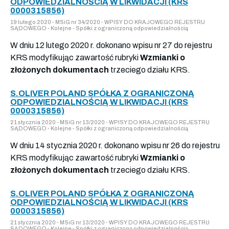
ODPOWIEDZIALNOŚCIĄ W LIKWIDACJI (KRS
0000315856)
19 lutego 2020 - MSiG nr 34/2020 - WPISY DO KRAJOWEGO REJESTRU
SĄDOWEGO - Kolejne - Spółki z ograniczoną odpowiedzialnością
W dniu 12 lutego 2020 r. dokonano wpisu nr 27 do rejestru
KRS modyfikując zawartość rubryki
Wzmianki o
złożonych dokumentach
trzeciego działu KRS.
S.OLIVER POLAND SPÓŁKA Z OGRANICZONĄ
ODPOWIEDZIALNOŚCIĄ W LIKWIDACJI (KRS
0000315856)
21 stycznia 2020 - MSiG nr 13/2020 - WPISY DO KRAJOWEGO REJESTRU
SĄDOWEGO - Kolejne - Spółki z ograniczoną odpowiedzialnością
W dniu 14 stycznia 2020 r. dokonano wpisu nr 26 do rejestru
KRS modyfikując zawartość rubryki
Wzmianki o
złożonych dokumentach
trzeciego działu KRS.
S.OLIVER POLAND SPÓŁKA Z OGRANICZONĄ
ODPOWIEDZIALNOŚCIĄ W LIKWIDACJI (KRS
0000315856)
21 stycznia 2020 - MSiG nr 13/2020 - WPISY DO KRAJOWEGO REJESTRU
SĄDOWEGO - Kolejne - Spółki z ograniczoną odpowiedzialnością