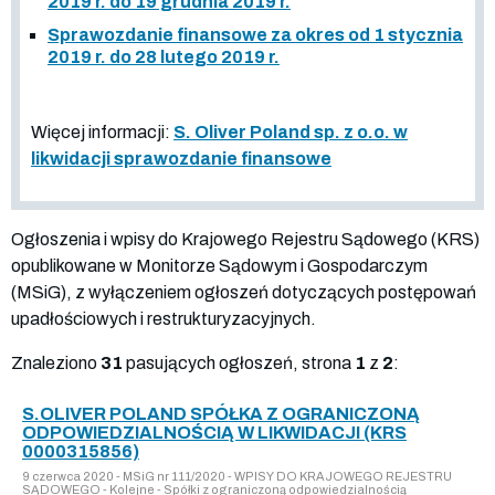
2019 r. do 19 grudnia 2019 r.
Sprawozdanie finansowe za okres od 1 stycznia
2019 r. do 28 lutego 2019 r.
Więcej informacji:
S. Oliver Poland sp. z o.o. w
likwidacji sprawozdanie finansowe
Ogłoszenia i wpisy do Krajowego Rejestru Sądowego (KRS)
opublikowane w Monitorze Sądowym i Gospodarczym
(MSiG), z wyłączeniem ogłoszeń dotyczących postępowań
upadłościowych i restrukturyzacyjnych.
Znaleziono
31
pasujących ogłoszeń, strona
1
z
2
:
S.OLIVER POLAND SPÓŁKA Z OGRANICZONĄ
ODPOWIEDZIALNOŚCIĄ W LIKWIDACJI (KRS
0000315856)
9 czerwca 2020 - MSiG nr 111/2020 - WPISY DO KRAJOWEGO REJESTRU
SĄDOWEGO - Kolejne - Spółki z ograniczoną odpowiedzialnością