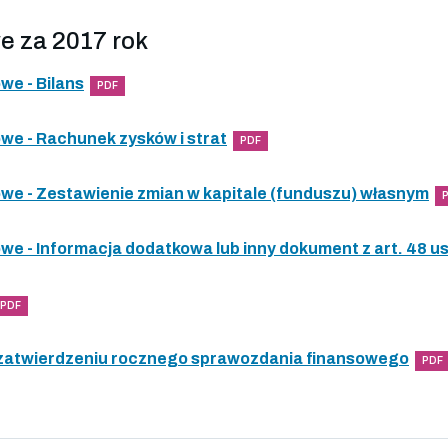
e za 2017 rok
e - Bilans
PDF
e - Rachunek zysków i strat
PDF
e - Zestawienie zmian w kapitale (funduszu) własnym
e - Informacja dodatkowa lub inny dokument z art. 48 
PDF
 zatwierdzeniu rocznego sprawozdania finansowego
PDF