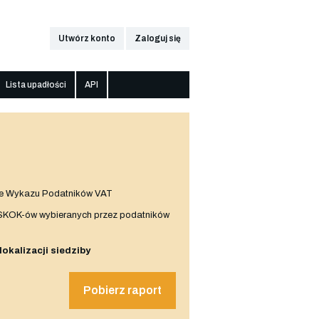
Utwórz konto
Zaloguj się
Lista upadłości
API
e Wykazu Podatników VAT
 SKOK-ów wybieranych przez podatników
 lokalizacji siedziby
Pobierz raport