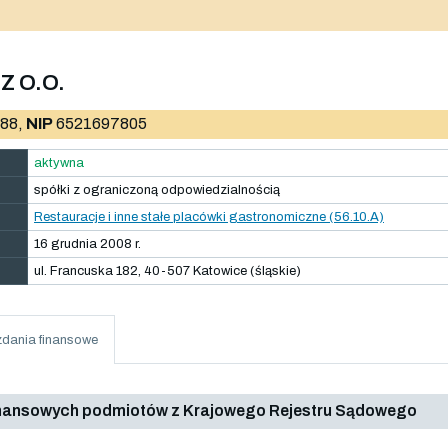
Z O.O.
88,
NIP
6521697805
aktywna
spółki z ograniczoną odpowiedzialnością
Restauracje i inne stałe placówki gastronomiczne (56.10.A)
16 grudnia 2008 r.
ul. Francuska 182, 40-507 Katowice (śląskie)
dania finansowe
inansowych podmiotów z Krajowego Rejestru Sądowego