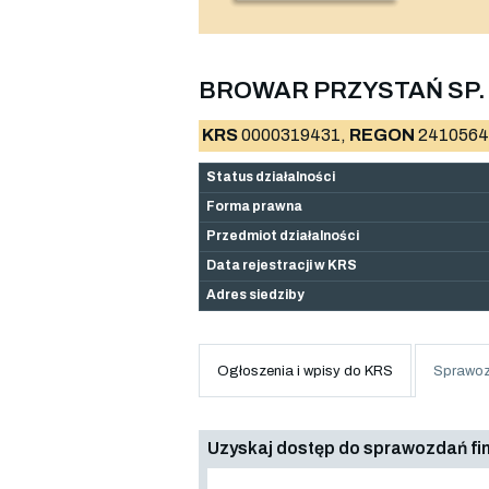
BROWAR PRZYSTAŃ SP. 
KRS
0000319431,
REGON
2410564
Status działalności
Forma prawna
Przedmiot działalności
Data rejestracji w KRS
Adres siedziby
Ogłoszenia i wpisy do KRS
Sprawoz
Uzyskaj dostęp do sprawozdań f