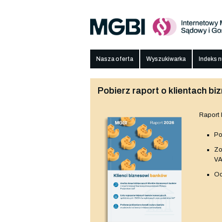
Nasza oferta
Wyszukiwarka
Indeks 
Pobierz raport o klientach 
Raport
Po
Z
V
Od