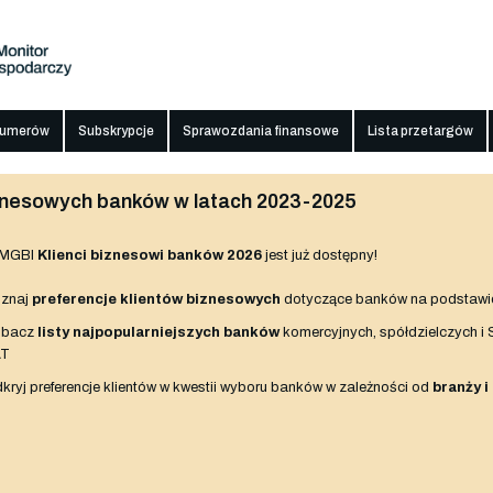
numerów
Subskrypcje
Sprawozdania finansowe
Lista przetargów
biznesowych banków w latach 2023-2025
 MGBI
Klienci biznesowi banków 2026
jest już dostępny!
znaj
preferencje klientów biznesowych
dotyczące banków na podstawi
obacz
listy najpopularniejszych banków
komercyjnych, spółdzielczych i
AT
kryj preferencje klientów w kwestii wyboru banków w zależności od
branży i