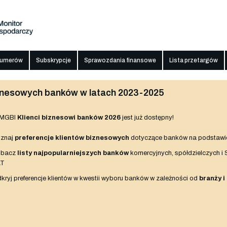
numerów
Subskrypcje
Sprawozdania finansowe
Lista przetargów
biznesowych banków w latach 2023-2025
 MGBI
Klienci biznesowi banków 2026
jest już dostępny!
znaj
preferencje klientów biznesowych
dotyczące banków na podstawi
obacz
listy najpopularniejszych banków
komercyjnych, spółdzielczych i
AT
kryj preferencje klientów w kwestii wyboru banków w zależności od
branży i