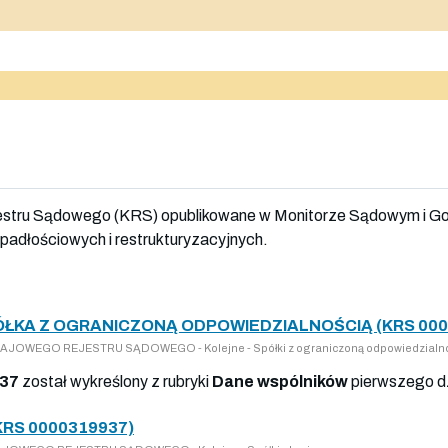
jestru Sądowego (KRS) opublikowane w Monitorze Sądowym i G
adłościowych i restrukturyzacyjnych.
ÓŁKA Z OGRANICZONĄ ODPOWIEDZIALNOŚCIĄ (KRS 000
 KRAJOWEGO REJESTRU SĄDOWEGO - Kolejne - Spółki z ograniczoną odpowiedzialn
37
został wykreślony z rubryki
Dane wspólników
pierwszego d
KRS 0000319937)