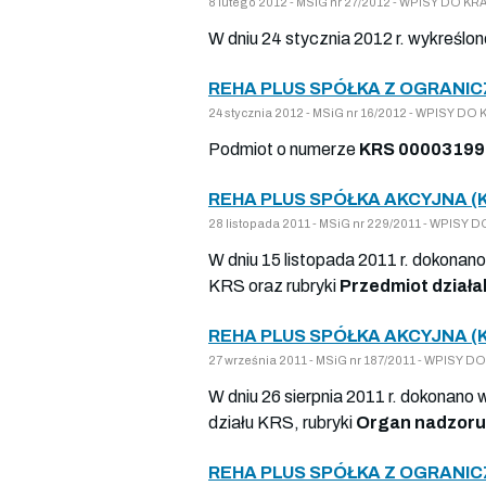
8 lutego 2012 - MSiG nr 27/2012 - WPISY DO
W dniu 24 stycznia 2012 r. wykreślo
REHA PLUS SPÓŁKA Z OGRANIC
24 stycznia 2012 - MSiG nr 16/2012 - WPISY 
Podmiot o numerze
KRS 00003199
REHA PLUS SPÓŁKA AKCYJNA (
28 listopada 2011 - MSiG nr 229/2011 - WPI
W dniu 15 listopada 2011 r. dokonan
KRS oraz rubryki
Przedmiot działa
REHA PLUS SPÓŁKA AKCYJNA (
27 września 2011 - MSiG nr 187/2011 - WPIS
W dniu 26 sierpnia 2011 r. dokonano 
działu KRS, rubryki
Organ nadzoru
REHA PLUS SPÓŁKA Z OGRANIC