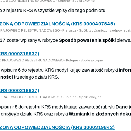
 KRAJOWEGO REJESTRU SĄDOWEGO - Kolejne - Spółki akcyjne
no z rejestru KRS wszystkie wpisy dla tego podmiotu.
ZONĄ ODPOWIEDZIALNOŚCIĄ (KRS 0000407545)
DO KRAJOWEGO REJESTRU SĄDOWEGO - Pierwsze - Spółki z ograniczoną odpowiedzi
37
został wpisany w rubryce
Sposób powstania spółki
pierws
KRS 0000319937)
SY DO KRAJOWEGO REJESTRU SĄDOWEGO - Kolejne - Spółki akcyjne
o wpisu nr 6 do rejestru KRS modyfikując zawartość rubryki
Infor
lności
trzeciego działu KRS.
KRS 0000319937)
Y DO KRAJOWEGO REJESTRU SĄDOWEGO - Kolejne - Spółki akcyjne
wpisu nr 5 do rejestru KRS modyfikując zawartość rubryki
Dane j
drugiego działu KRS oraz rubryki
Wzmianki o złożonych dok
ZONĄ ODPOWIEDZIALNOŚCIĄ (KRS 0000319842)