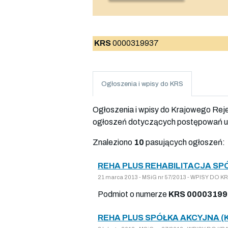
KRS
0000319937
Ogłoszenia i wpisy do KRS
Ogłoszenia i wpisy do Krajowego Re
ogłoszeń dotyczących postępowań up
Znaleziono
10
pasujących ogłoszeń:
REHA PLUS REHABILITACJA SP
21 marca 2013 - MSiG nr 57/2013 - WPISY DO
Podmiot o numerze
KRS 00003199
REHA PLUS SPÓŁKA AKCYJNA (