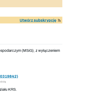
Utwórz subskrypcję
ospodarczym (MSiG), z wyłączeniem
0319842)
ością
ziału KRS.