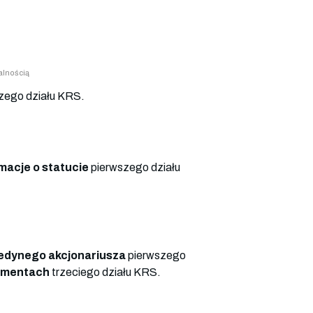
alnością
zego działu KRS.
macje o statucie
pierwszego działu
edynego akcjonariusza
pierwszego
umentach
trzeciego działu KRS.