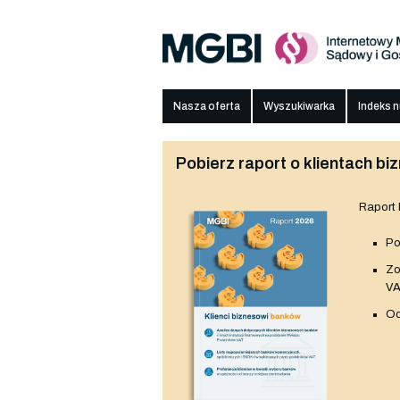
Nasza oferta
Wyszukiwarka
Indeks 
Pobierz raport o klientach 
Raport
Po
Z
V
Od