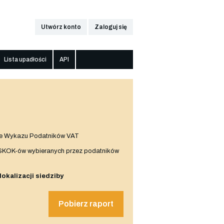
Utwórz konto
Zaloguj się
Lista upadłości
API
e Wykazu Podatników VAT
 SKOK-ów wybieranych przez podatników
 lokalizacji siedziby
Pobierz raport