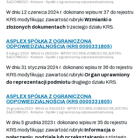
SĄDOWEGO - Kolejne - Spółki z ograniczoną odpowiedzialnością
W dniu 12 czerwca 2024 r. dokonano wpisu nr 37 do rejestru
KRS modyfikując zawartość rubryki
Wzmianki o
złożonych dokumentach
trzeciego działu KRS.
ASPLEX SPÓŁKA Z OGRANICZONĄ
ODPOWIEDZIALNOŚCIĄ (KRS 0000331805)
8 lutego 2024 - MSiG nr 28/2024 - WPISY DO KRAJOWEGO REJESTRU
SĄDOWEGO - Kolejne - Spółki z ograniczoną odpowiedzialnością
W dniu 31 stycznia 2024 r. dokonano wpisu nr 36 do rejestru
KRS modyfikując zawartość rubryki
Organ uprawniony
do reprezentacji podmiotu
drugiego działu KRS.
ASPLEX SPÓŁKA Z OGRANICZONĄ
ODPOWIEDZIALNOŚCIĄ (KRS 0000331805)
14 grudnia 2023 - MSiG nr 242/2023 - WPISY DO KRAJOWEGO REJESTRU
SĄDOWEGO - Kolejne - Spółki z ograniczoną odpowiedzialnością
W dniu 5 grudnia 2023 r. dokonano wpisu nr 35 do rejestru
KRS modyfikując zawartość rubryki
Informacja o
połączeniu, podziale lub przekształceniu
szóstego