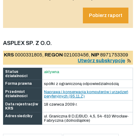
Pobierz raport
ASPLEX SP. Z O.O.
KRS
0000331805,
REGON
021003456,
NIP
8971753309
Utwórz subskrypcję
Status
aktywna
działalności
Forma prawna
spółki z ograniczoną odpowiedzialnością
Przedmiot
Naprawa i konserwacja komputerów i urządzeń
działalności
peryferyjnych (95.11.Z)
Data rejestracji w
18 czerwca 2009 r.
KRS
Adres siedziby
ul. Graniczna 8 D,E/BUD. 4,5, 54-610 Wrocław-
Fabryczna (dolnośląskie)