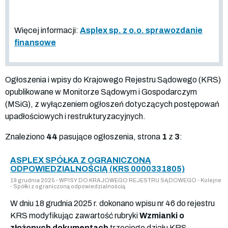
Więcej informacji:
Asplex sp. z o.o. sprawozdanie
finansowe
Ogłoszenia i wpisy do Krajowego Rejestru Sądowego (KRS)
opublikowane w Monitorze Sądowym i Gospodarczym
(MSiG), z wyłączeniem ogłoszeń dotyczących postępowań
upadłościowych i restrukturyzacyjnych.
Znaleziono
44
pasujące ogłoszenia, strona
1
z
3
:
ASPLEX SPÓŁKA Z OGRANICZONĄ
ODPOWIEDZIALNOŚCIĄ (KRS 0000331805)
19 grudnia 2025 - WPISY DO KRAJOWEGO REJESTRU SĄDOWEGO - Kolejne
- Spółki z ograniczoną odpowiedzialnością
W dniu 18 grudnia 2025 r. dokonano wpisu nr 46 do rejestru
KRS modyfikując zawartość rubryki
Wzmianki o
złożonych dokumentach
trzeciego działu KRS.