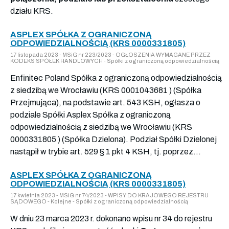
działu KRS.
ASPLEX SPÓŁKA Z OGRANICZONĄ
ODPOWIEDZIALNOŚCIĄ (KRS 0000331805)
17 listopada 2023 - MSiG nr 223/2023 - OGŁOSZENIA WYMAGANE PRZEZ
KODEKS SPÓŁEK HANDLOWYCH - Spółki z ograniczoną odpowiedzialnością
Enfinitec Poland Spółka z ograniczoną odpowiedzialnością
z siedzibą we Wrocławiu (KRS 0001043681 ) (Spółka
Przejmująca), na podstawie art. 543 KSH, ogłasza o
podziale Spółki Asplex Spółka z ograniczoną
odpowiedzialnością z siedzibą we Wrocławiu (KRS
0000331805 ) (Spółka Dzielona). Podział Spółki Dzielonej
nastąpił w trybie art. 529 § 1 pkt 4 KSH, tj. poprzez...
ASPLEX SPÓŁKA Z OGRANICZONĄ
ODPOWIEDZIALNOŚCIĄ (KRS 0000331805)
17 kwietnia 2023 - MSiG nr 74/2023 - WPISY DO KRAJOWEGO REJESTRU
SĄDOWEGO - Kolejne - Spółki z ograniczoną odpowiedzialnością
W dniu 23 marca 2023 r. dokonano wpisu nr 34 do rejestru