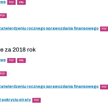
owe
PDF
XML
PDF
 zatwierdzeniu rocznego sprawozdania finansowego
PDF
e za 2018 rok
owe
PDF
XML
PDF
 zatwierdzeniu rocznego sprawozdania finansowego
PDF
 pokryciu straty
PDF