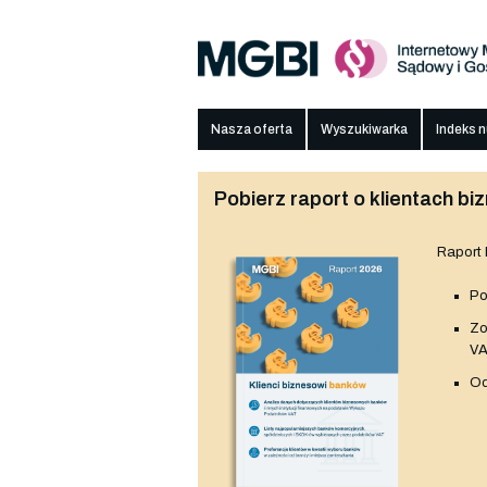
Nasza oferta
Wyszukiwarka
Indeks 
Pobierz raport o klientach 
Raport
Po
Z
V
Od