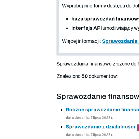
Wypróbuj inne formy dostępu do
baza sprawozdań finansow
interfejs API
umożliwiający wy
Więcej informacji:
Sprawozdania 
Sprawozdania finansowe złożone do
Znaleziono
50
dokumentów:
Sprawozdanie finansow
Roczne sprawozdanie finans
data dodania:
7 lipca 2026 r.
Sprawozdanie z działalności
data dodania:
7 lipca 2026 r.