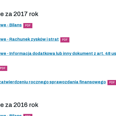
e za 2017 rok
e - Bilans
PDF
e - Rachunek zysków i strat
PDF
e - Informacja dodatkowa lub inny dokument z art. 48 
PDF
 zatwierdzeniu rocznego sprawozdania finansowego
PDF
e za 2016 rok
e - Bilans