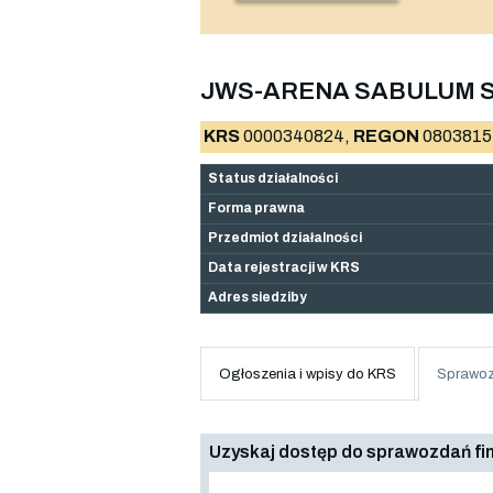
JWS-ARENA SABULUM SP
KRS
0000340824,
REGON
0803815
Status działalności
Forma prawna
Przedmiot działalności
Data rejestracji w KRS
Adres siedziby
Ogłoszenia i wpisy do KRS
Sprawoz
Uzyskaj dostęp do sprawozdań f