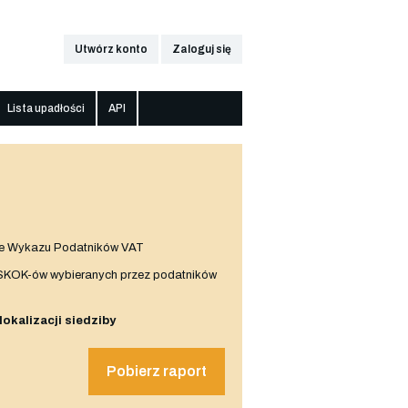
Utwórz konto
Zaloguj się
Lista upadłości
API
e Wykazu Podatników VAT
 SKOK-ów wybieranych przez podatników
 lokalizacji siedziby
Pobierz raport