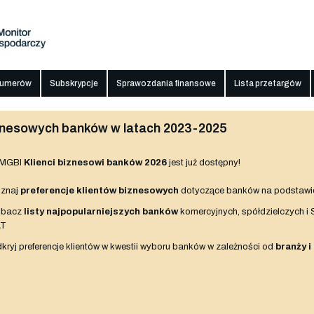
numerów
Subskrypcje
Sprawozdania finansowe
Lista przetargów
biznesowych banków w latach 2023-2025
 MGBI
Klienci biznesowi banków 2026
jest już dostępny!
znaj
preferencje klientów biznesowych
dotyczące banków na podstawi
obacz
listy najpopularniejszych banków
komercyjnych, spółdzielczych i
AT
kryj preferencje klientów w kwestii wyboru banków w zależności od
branży i