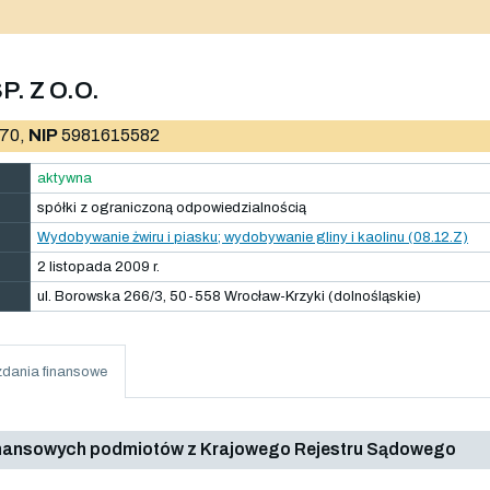
. Z O.O.
70,
NIP
5981615582
aktywna
spółki z ograniczoną odpowiedzialnością
Wydobywanie żwiru i piasku; wydobywanie gliny i kaolinu (08.12.Z)
2 listopada 2009 r.
ul. Borowska 266/3, 50-558 Wrocław-Krzyki (dolnośląskie)
dania finansowe
inansowych podmiotów z Krajowego Rejestru Sądowego